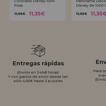
Coloridos Disney 1000
Panorama Disco
Pzas
Disney de 1000 
11,35€
11,
11,95€
11,95€
11,35€
11,35
11,95€
11,95€
COMPRAR
COMPR
Env
Entregas rápidas
Para t
¡Envíos en 24/48 horas!
sup
Y con gastos de envío desde tan
(Enví
sólo 4,95€ hasta 3 puzzles