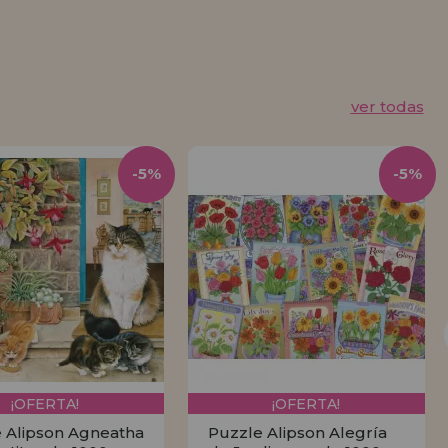
ver todas
-5%
-5%
¡OFERTA!
¡OFERTA!
 Alipson Agneatha
Puzzle Alipson Alegría