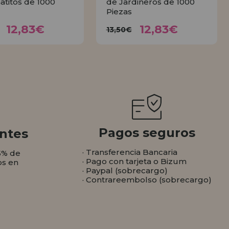
Gatitos de 1000
de Jardineros de 1000
Piezas
12,83€
12,83€
3,50€
13,50€
12,83€
12,83€
13,50€
COMPRAR
COMPRAR
Pagos seguros
ntes
· Transferencia Bancaria
5% de
· Pago con tarjeta o Bizum
os en
· Paypal (sobrecargo)
· Contrareembolso (sobrecargo)