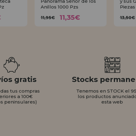
teca
Panorama Señor de los
y sus 
Pz
Anillos 1000 Pzs
Piezas
35€
11,35€
11,95€
1
€
11,35€
11,95€
13,50€
AR
COMPRAR
íos gratis
Stocks permane
odas tus compras
Tenemos en STOCK el 9
eriores a 100€
los productos anunciad
os peninsulares)
esta web