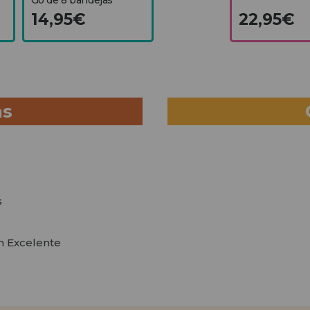
14,95€
22,95€
as
s
en Excelente