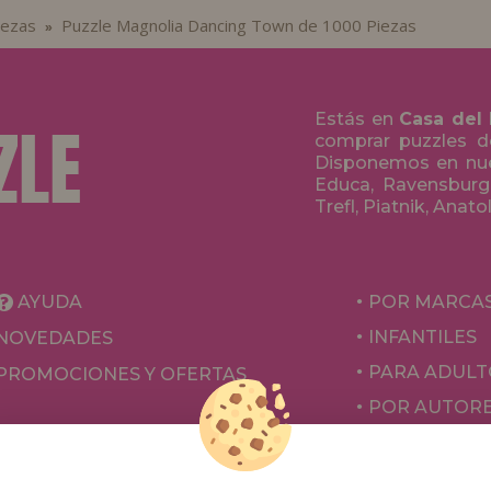
iezas
Puzzle Magnolia Dancing Town de 1000 Piezas
»
Estás en
Casa del
comprar puzzles de
Disponemos en nue
Educa, Ravensburge
Trefl, Piatnik, Anat
AYUDA
POR MARCA
INFANTILES
NOVEDADES
PARA ADULT
PROMOCIONES Y OFERTAS
POR AUTOR
ACCESORIOS
JUEGOS DE 