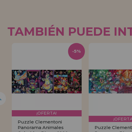
TAMBIÉN PUEDE IN
5%
-5%
¡OFERTA!
¡OFERTA
Puzzle Clementoni
Panorama Animales
Puzzle Clement