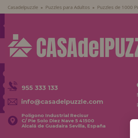
Casadelpuzzle
Puzzles para Adultos
Puzzles de 1000 P
»
»
955 333 133
info@casadelpuzzle.com
Polígono Industrial Recisur
C/ Pie Solo Diez Nave 5 41500
Alcalá de Guadaira Sevilla, España