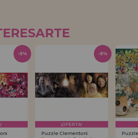
TERESARTE
-5%
-5%
!
¡OFERTA!
oni
Puzzle Clementoni
Puzzle