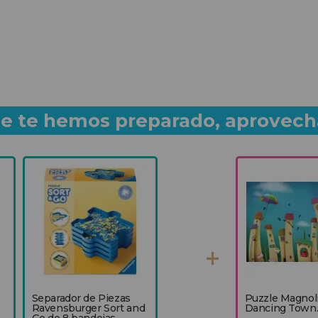
que te hemos preparado, aprovech
Separador de Piezas
Puzzle Magnol
Ravensburger Sort and
Dancing Town..
Go de 8 bandejas