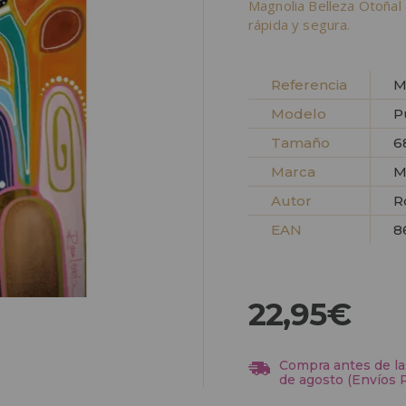
Magnolia Belleza Otoñal
rápida y segura.
Referencia
M
Modelo
P
Tamaño
6
Marca
M
Autor
R
EAN
8
22,95€
Compra antes de las
de agosto (Envíos 