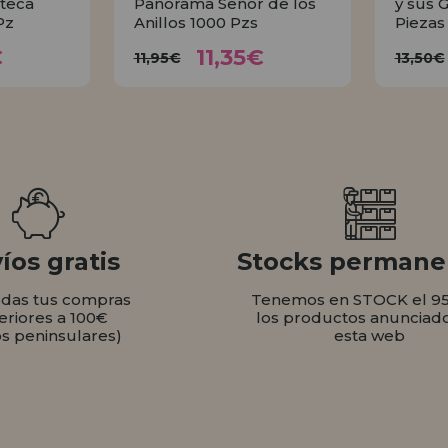
teca
Panorama Señor de los
y sus 
Pz
Anillos 1000 Pzs
Piezas
35€
11,35€
11,95€
1
€
11,35€
11,95€
13,50€
AR
COMPRAR
íos gratis
Stocks permane
odas tus compras
Tenemos en STOCK el 9
eriores a 100€
los productos anunciad
os peninsulares)
esta web