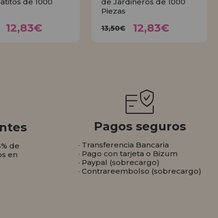
Gatitos de 1000
de Jardineros de 1000
Piezas
12,83€
12,83€
3,50€
13,50€
12,83€
12,83€
13,50€
COMPRAR
COMPRAR
Pagos seguros
ntes
· Transferencia Bancaria
5% de
· Pago con tarjeta o Bizum
os en
· Paypal (sobrecargo)
· Contrareembolso (sobrecargo)