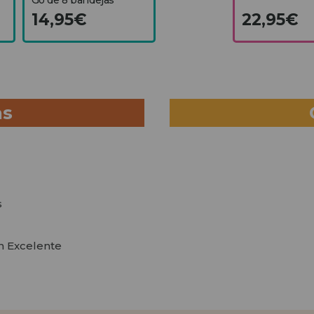
14,95€
22,95€
as
s
en Excelente