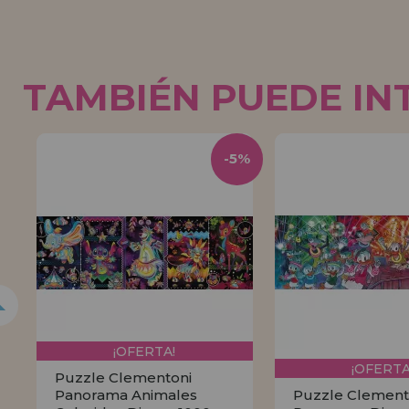
TAMBIÉN PUEDE IN
5%
-5%
¡OFERTA!
¡OFERTA
Puzzle Clementoni
Panorama Animales
Puzzle Clement