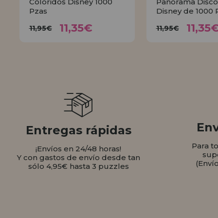
Coloridos Disney 1000
Panorama Disco
Pzas
Disney de 1000 
11,35€
11,
11,95€
11,95€
11,35€
11,35
11,95€
11,95€
COMPRAR
COMPR
Env
Entregas rápidas
Para t
¡Envíos en 24/48 horas!
sup
Y con gastos de envío desde tan
(Enví
sólo 4,95€ hasta 3 puzzles