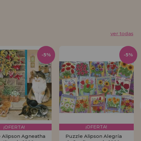
ver todas
-5%
-5%
¡OFERTA!
¡OFERTA!
 Alipson Agneatha
Puzzle Alipson Alegría