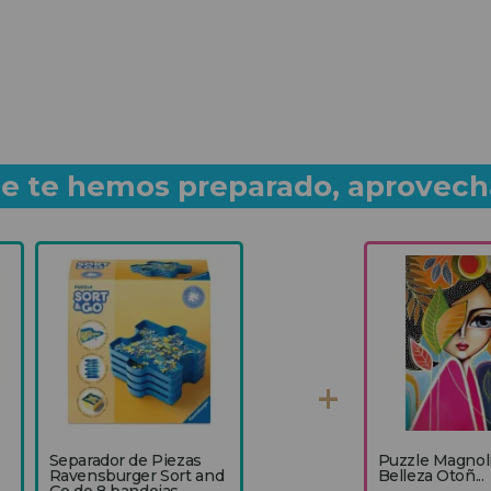
que te hemos preparado, aprovech
Separador de Piezas
Puzzle Magnol
Ravensburger Sort and
Belleza Otoñ...
Go de 8 bandejas