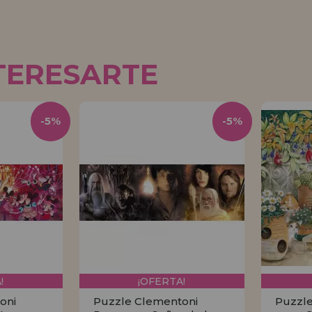
TERESARTE
-5%
-5%
!
¡OFERTA!
oni
Puzzle Clementoni
Puzzle