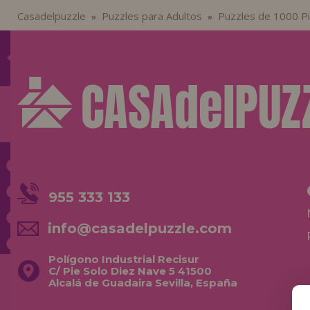
Casadelpuzzle
Puzzles para Adultos
Puzzles de 1000 P
»
»
955 333 133
info@casadelpuzzle.com
Polígono Industrial Recisur
C/ Pie Solo Diez Nave 5 41500
Alcalá de Guadaira Sevilla, España