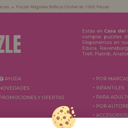
iezas
Puzzle Magnolia Belleza Otoñal de 1000 Piezas
»
Estás en
Casa del
comprar puzzles de
Disponemos en nue
Educa, Ravensburge
Trefl, Piatnik, Anat
AYUDA
POR MARCA
INFANTILES
NOVEDADES
PARA ADULT
PROMOCIONES Y OFERTAS
POR AUTOR
ACCESORIOS
JUEGOS DE 