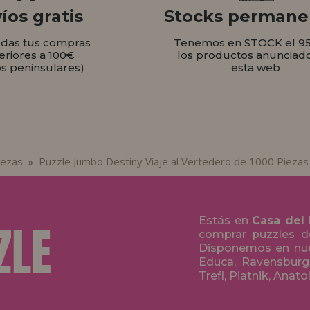
íos gratis
Stocks permane
odas tus compras
Tenemos en STOCK el 9
eriores a 100€
los productos anunciad
os peninsulares)
esta web
iezas
Puzzle Jumbo Destiny Viaje al Vertedero de 1000 Piezas
»
Estás en
Casa del
comprar puzzles de
Disponemos en nue
Educa, Ravensburge
Trefl, Piatnik, Anat