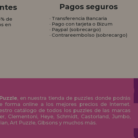
Pagos seguros
ntes
· Transferencia Bancaria
5% de
· Pago con tarjeta o Bizum
os en
· Paypal (sobrecargo)
· Contrareembolso (sobrecargo)
 Puzzle
, en nuestra tienda de puzzles donde podrás
 forma online a los mejores precios de Internet.
stro catálogo de todos los puzzles de las marcas
r, Clementoni, Heye, Schmidt, Castorland, Jumbo,
olian, Art Puzzle, Gibsons y muchos más.