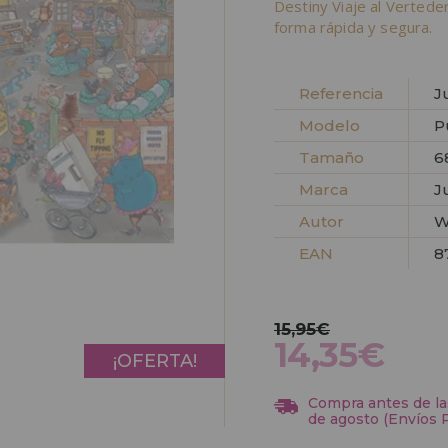
Destiny Viaje al Verted
forma rápida y segura.
Referencia
J
Modelo
P
Tamaño
6
Marca
J
Autor
W
EAN
8
15,95€
14,35€
¡OFERTA!
Compra antes de las
de agosto (Envíos 