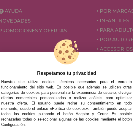
AYUDA
POR MARCA
INFANTILES
NOVEDADES
PARA ADULT
PROMOCIONES Y OFERTAS
POR AUTOR
ACCESORIOS
JUEGOS DE 
Respetamos tu privacidad
Nuestro site utiliza cookies técnicas necesarias para el correcto
funcionamiento del sitio web. Es posible que además se utilicen otras
categorías de cookies para personalizar la experiencia de usuario, divulgar
ofertas comerciales personalizadas o realizar análisis para optimizar
nuestra oferta. El usuario puede retirar su consentimiento en todo
momento, desde el enlace «Política de cookies». También puede aceptar
todas las cookies pulsando el botón Aceptar y Cerrar. Es posible
mos tus puzzles a cualquier ciudad del territorio español: Álava
rechazarlas todas o seleccionar algunas de las cookies mediante el botón
tabria, Castellón, Ceuta, Ciudad Real, Córdoba, Cuenca, Gerona,
Configuración.
laga, Melilla, Murcia, Navarra, Orense, Palencia, Pontevedra, Sa
oza.