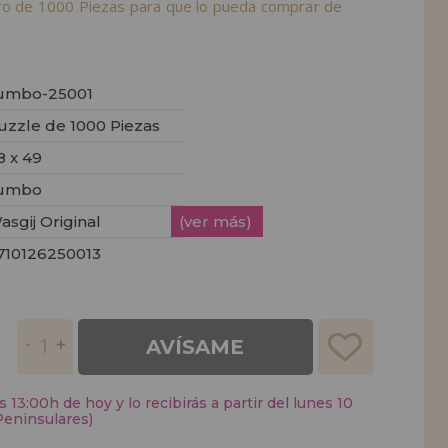
ero de 1000 Piezas para que lo pueda comprar de
umbo-25001
uzzle de 1000 Piezas
8 x 49
umbo
asgij Original
(ver más)
710126250013
AVÍSAME
 13:00h de hoy y lo recibirás a partir del lunes 10
Peninsulares)