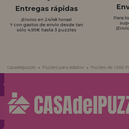
Env
Entregas rápidas
Para t
¡Envíos en 24/48 horas!
sup
Y con gastos de envío desde tan
(Enví
sólo 4,95€ hasta 3 puzzles
Casadelpuzzle
Puzzles para Adultos
Puzzles de 1000 P
»
»