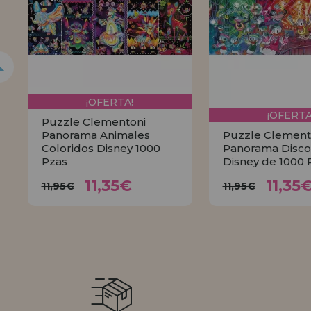
¡OFERTA!
¡OFERTA
Puzzle Clementoni
Panorama Animales
Puzzle Clement
Coloridos Disney 1000
Panorama Disco
Pzas
Disney de 1000 
11,35€
11,
11,95€
11,95€
11,35€
11,35
11,95€
11,95€
COMPRAR
COMPR