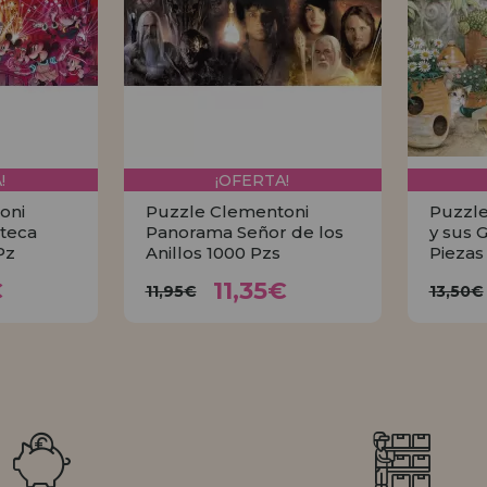
!
¡OFERTA!
oni
Puzzle Clementoni
Puzzle
teca
Panorama Señor de los
y sus 
Pz
Anillos 1000 Pzs
Piezas
35€
11,35€
11,95€
1
€
11,35€
11,95€
13,50€
AR
COMPRAR