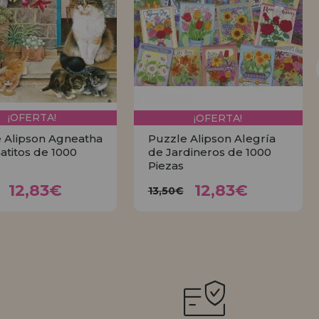
¡OFERTA!
¡OFERTA!
 Alipson Agneatha
Puzzle Alipson Alegría
Gatitos de 1000
de Jardineros de 1000
Piezas
12,83€
12,83€
3,50€
13,50€
12,83€
12,83€
13,50€
COMPRAR
COMPRAR