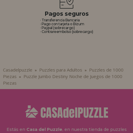
Pagos seguros
· Transferencia Bancaria
· Pago con tarjeta o Bizum
· Paypal (sobrecargo)
· Contrareembolso (sobrecargo)
Casadelpuzzle
Puzzles para Adultos
Puzzles de 1000
»
»
Piezas
Puzzle Jumbo Destiny Noche de Juegos de 1000
»
Piezas
Estás en
Casa del Puzzle
, en nuestra tienda de puzzles