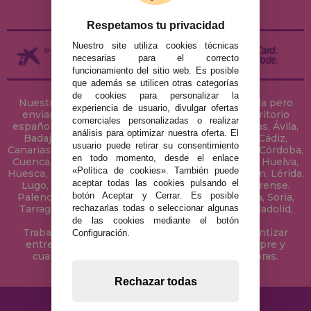
DEVOLUCIONES / DESISTIMIENTO
Respetamos tu privacidad
Nuestro site utiliza cookies técnicas
necesarias para el correcto
funcionamiento del sitio web. Es posible
que además se utilicen otras categorías
de cookies para personalizar la
Nuestra tienda de puzzles está ubicada en Sevilla pero
experiencia de usuario, divulgar ofertas
enviamos tus puzzles a cualquier ciudad del territorio
comerciales personalizadas o realizar
español: Álava, Albacete, Alicante, Almería, Asturias, Ávila,
análisis para optimizar nuestra oferta. El
Badajoz, Baleares, Barcelona, Burgos, Cáceres, Cádiz,
usuario puede retirar su consentimiento
Canarias, Cantabria, Castellón, Ceuta, Ciudad Real, Córdoba,
en todo momento, desde el enlace
Cuenca, Gerona, Granada, Guadalajara, Guipúzcoa, Huelva,
«Política de cookies». También puede
Huesca, Jaén, La Coruña, La Rioja, Las Palmas, Leon, Lérida,
aceptar todas las cookies pulsando el
Lugo, Madrid, Málaga, Melilla, Murcia, Navarra, Orense,
botón Aceptar y Cerrar. Es posible
Palencia, Pontevedra, Salamanca, Segovia, Sevilla, Soria,
rechazarlas todas o seleccionar algunas
Tarragona, Tenerife, Teruel, Toledo, Valencia, Valladolid,
Vizcaya, Zamora y Zaragoza.
de las cookies mediante el botón
Trabajamos con Stocks permanentes para garantizar
Configuración.
entregas rápidas en territorio peninsular, siempre y
cuando el pedido se realice antes de las 18 horas.
Rechazar todas