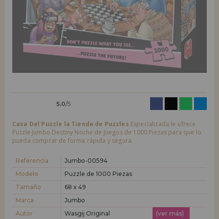
LIQUIDACIONES
Quiero registrarme como
nuevo cliente
Al crear una cuenta en casadelpuzzle.com podrás realizar tus compras
INFORMACIÓN
rápidamente en nuestra tienda virtual, revisar el estado de tus pedidos
y consultar tus operaciones anteriores.
955 333 133
¡Adelante! Te estábamos esperando.
info@casadelpuzzle.com
NUEVO CLIENTE
5.0
/5
Casa Del Puzzle la Tienda de Puzzles
Especializada le ofrece
Puzzle Jumbo Destiny Noche de Juegos de 1000 Piezas para que lo
pueda comprar de forma rápida y segura.
Quiero registrarme como
nuevo distribuidor
Referencia
Jumbo-00594
Modelo
Puzzle de 1000 Piezas
Tamaño
68 x 49
¿Eres Profesional o Empresa?. ¿Quieres vender en tu negocio
nuestros productos?. Regístrate como distribuidor y conoce nuestras
Marca
Jumbo
condiciones de ventas con descuentos especiales para la distribución.
Autor
Wasgij Original
(ver más)
¡Adelante! Te estábamos esperando.