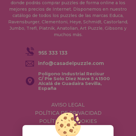
donde podrás comprar puzzles de forma online a los
mejores precios de Internet. Disponemos en nuestro
catálogo de todos los puzzles de las marcas Educa,
Ravensburger, Clementoni, Heye, Schmidt, Castorland,
Jumbo, Trefl, Piatnik, Anatolian, Art Puzzle, Gibsons y
muchos más.
955 333 133
info@casadelpuzzle.com
Polígono Industrial Recisur
C/ Pie Solo Diez Nave 5 41500
Alcalá de Guadaira Sevilla,
España
AVISO LEGAL
POLÍTICA DE PRIVACIDAD
POLÍTICA DE COOKIES
ENVÍOS Y DEVOLUCIONES