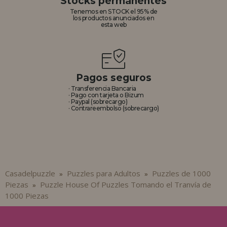
Stocks permanentes
Tenemos en STOCK el 95% de
los productos anunciados en
esta web
Pagos seguros
· Transferencia Bancaria
· Pago con tarjeta o Bizum
· Paypal (sobrecargo)
· Contrareembolso (sobrecargo)
Casadelpuzzle
Puzzles para Adultos
Puzzles de 1000
»
»
Piezas
Puzzle House Of Puzzles Tomando el Tranvía de
»
1000 Piezas