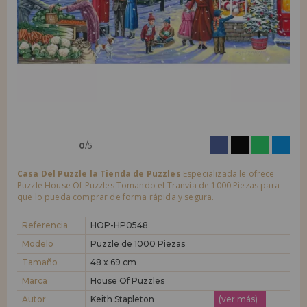
LIQUIDACIONES
Quiero registrarme como
nuevo cliente
Al crear una cuenta en casadelpuzzle.com podrás realizar tus compras
INFORMACIÓN
rápidamente en nuestra tienda virtual, revisar el estado de tus pedidos
y consultar tus operaciones anteriores.
955 333 133
¡Adelante! Te estábamos esperando.
info@casadelpuzzle.com
NUEVO CLIENTE
0
/5
Casa Del Puzzle la Tienda de Puzzles
Especializada le ofrece
Puzzle House Of Puzzles Tomando el Tranvía de 1000 Piezas para
que lo pueda comprar de forma rápida y segura.
Quiero registrarme como
nuevo distribuidor
Referencia
HOP-HP0548
Modelo
Puzzle de 1000 Piezas
Tamaño
48 x 69 cm
¿Eres Profesional o Empresa?. ¿Quieres vender en tu negocio
nuestros productos?. Regístrate como distribuidor y conoce nuestras
Marca
House Of Puzzles
condiciones de ventas con descuentos especiales para la distribución.
Autor
Keith Stapleton
(ver más)
¡Adelante! Te estábamos esperando.