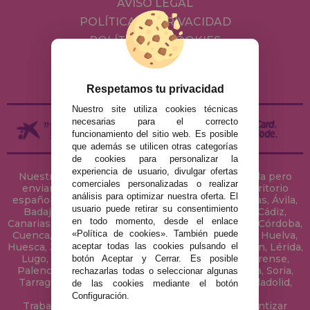
AVISO LEGAL
POLÍTICA DE PRIVACIDAD
POLÍTICA DE COOKIES
ENVÍOS Y DEVOLUCIONES
DEVOLUCIONES / DESISTIMIENTO
Respetamos tu privacidad
Nuestro site utiliza cookies técnicas
necesarias para el correcto
funcionamiento del sitio web. Es posible
que además se utilicen otras categorías
de cookies para personalizar la
experiencia de usuario, divulgar ofertas
Nuestra tienda de puzzles está ubicada en Sevilla pero
comerciales personalizadas o realizar
enviamos tus puzzles a cualquier ciudad del territorio
análisis para optimizar nuestra oferta. El
español: Álava, Albacete, Alicante, Almería, Asturias, Ávila,
usuario puede retirar su consentimiento
Badajoz, Baleares, Barcelona, Burgos, Cáceres, Cádiz,
en todo momento, desde el enlace
Canarias, Cantabria, Castellón, Ceuta, Ciudad Real, Córdoba,
«Política de cookies». También puede
Cuenca, Gerona, Granada, Guadalajara, Guipúzcoa, Huelva,
aceptar todas las cookies pulsando el
Huesca, Jaén, La Coruña, La Rioja, Las Palmas, Leon, Lérida,
Lugo, Madrid, Málaga, Melilla, Murcia, Navarra, Orense,
botón Aceptar y Cerrar. Es posible
Palencia, Pontevedra, Salamanca, Segovia, Sevilla, Soria,
rechazarlas todas o seleccionar algunas
Tarragona, Tenerife, Teruel, Toledo, Valencia, Valladolid,
de las cookies mediante el botón
Vizcaya, Zamora y Zaragoza.
Configuración.
Trabajamos con Stocks permanentes para garantizar