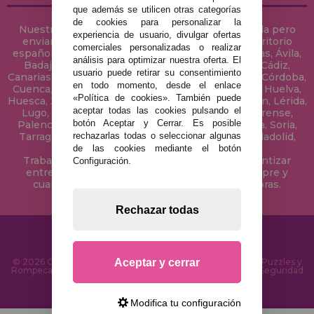
que además se utilicen otras categorías
de cookies para personalizar la
Nuestra tienda de puzzles está ubicada en Sevilla pero
experiencia de usuario, divulgar ofertas
enviamos tus puzzles a cualquier ciudad del territorio
comerciales personalizadas o realizar
español: Álava, Albacete, Alicante, Almería, Asturias, Ávila,
análisis para optimizar nuestra oferta. El
Badajoz, Baleares, Barcelona, Burgos, Cáceres, Cádiz,
usuario puede retirar su consentimiento
Canarias, Cantabria, Castellón, Ceuta, Ciudad Real, Córdoba,
en todo momento, desde el enlace
Cuenca, Gerona, Granada, Guadalajara, Guipúzcoa, Huelva,
«Política de cookies». También puede
Huesca, Jaén, La Coruña, La Rioja, Las Palmas, Leon, Lérida,
aceptar todas las cookies pulsando el
Lugo, Madrid, Málaga, Melilla, Murcia, Navarra, Orense,
botón Aceptar y Cerrar. Es posible
Palencia, Pontevedra, Salamanca, Segovia, Sevilla, Soria,
rechazarlas todas o seleccionar algunas
Tarragona, Tenerife, Teruel, Toledo, Valencia, Valladolid,
Vizcaya, Zamora y Zaragoza.
de las cookies mediante el botón
Trabajamos con Stocks permanentes para garantizar
Configuración.
entregas rápidas en territorio peninsular, siempre y
cuando el pedido se realice antes de las 18 horas.
Rechazar todas
Aceptar y cerrar
© 2026 CasaDelPuzzle.com - Tienda Online para comprar Puzzles y
Rompecabezas en Internet. Entrega Rápida en 24 Horas y Seguridad
SSL
Modifica tu configuración