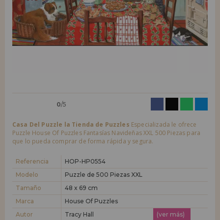
LIQUIDACIONES
Quiero registrarme como
nuevo cliente
Al crear una cuenta en casadelpuzzle.com podrás realizar tus compras
INFORMACIÓN
rápidamente en nuestra tienda virtual, revisar el estado de tus pedidos
y consultar tus operaciones anteriores.
955 333 133
¡Adelante! Te estábamos esperando.
info@casadelpuzzle.com
NUEVO CLIENTE
0
/5
Casa Del Puzzle la Tienda de Puzzles
Especializada le ofrece
Puzzle House Of Puzzles Fantasías Navideñas XXL 500 Piezas para
que lo pueda comprar de forma rápida y segura.
Quiero registrarme como
nuevo distribuidor
Referencia
HOP-HP0554
Modelo
Puzzle de 500 Piezas XXL
Tamaño
48 x 69 cm
¿Eres Profesional o Empresa?. ¿Quieres vender en tu negocio
nuestros productos?. Regístrate como distribuidor y conoce nuestras
Marca
House Of Puzzles
condiciones de ventas con descuentos especiales para la distribución.
Autor
Tracy Hall
(ver más)
¡Adelante! Te estábamos esperando.