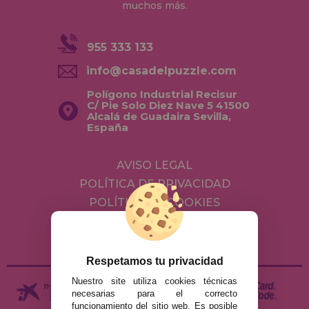
muchos más.
955 333 133
info@casadelpuzzle.com
Polígono Industrial Recisur
C/ Pie Solo Diez Nave 5 41500
Alcalá de Guadaira Sevilla,
España
AVISO LEGAL
POLÍTICA DE PRIVACIDAD
POLÍTICA DE COOKIES
ENVÍOS Y DEVOLUCIONES
DEVOLUCIONES / DESISTIMIENTO
Respetamos tu privacidad
Nuestro site utiliza cookies técnicas
necesarias para el correcto
funcionamiento del sitio web. Es posible