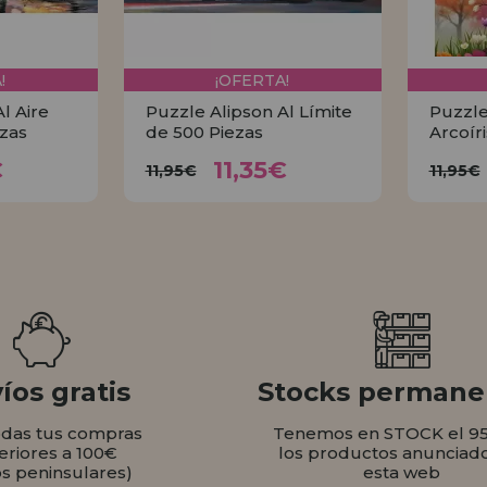
!
¡OFERTA!
l Aire
Puzzle Alipson Al Límite
Puzzle
ezas
de 500 Piezas
Arcoír
35€
11,35€
11,95€
€
11,35€
11,95€
11,95€
AR
COMPRAR
íos gratis
Stocks permane
odas tus compras
Tenemos en STOCK el 9
eriores a 100€
los productos anunciad
os peninsulares)
esta web