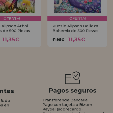
¡OFERTA!
¡OFERTA!
 Alipson Árbol
Puzzle Alipson Belleza
is de 500 Piezas
Bohemia de 500 Piezas
11,35€
11,35€
11,95€
11,95€
11,35€
11,35€
11,95€
COMPRAR
COMPRAR
Pagos seguros
ntes
· Transferencia Bancaria
5% de
· Pago con tarjeta o Bizum
os en
· Paypal (sobrecargo)