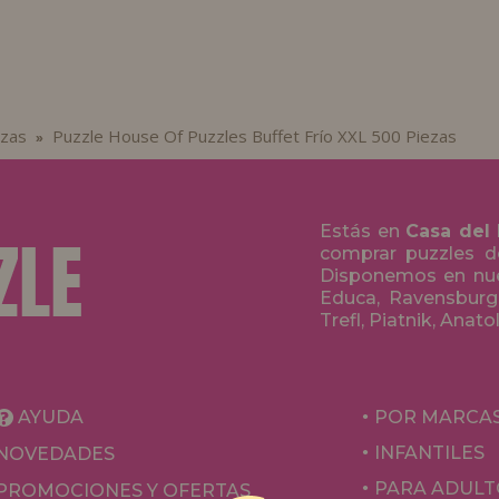
ezas
Puzzle House Of Puzzles Buffet Frío XXL 500 Piezas
»
Estás en
Casa del
comprar puzzles de
Disponemos en nue
Educa, Ravensburge
Trefl, Piatnik, Anat
AYUDA
POR MARCA
INFANTILES
NOVEDADES
PARA ADULT
PROMOCIONES Y OFERTAS