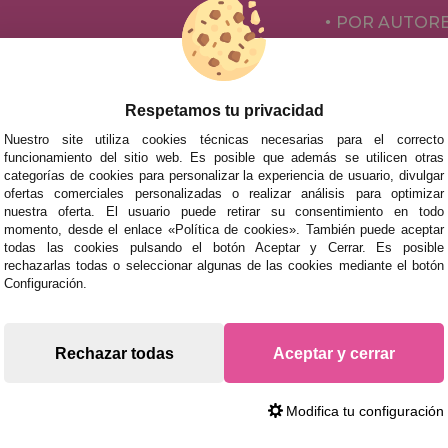
POR AUTOR
ACCESORIOS
JUEGOS DE 
Respetamos tu privacidad
Nuestro site utiliza cookies técnicas necesarias para el correcto
funcionamiento del sitio web. Es posible que además se utilicen otras
categorías de cookies para personalizar la experiencia de usuario, divulgar
ofertas comerciales personalizadas o realizar análisis para optimizar
nuestra oferta. El usuario puede retirar su consentimiento en todo
momento, desde el enlace «Política de cookies». También puede aceptar
todas las cookies pulsando el botón Aceptar y Cerrar. Es posible
rechazarlas todas o seleccionar algunas de las cookies mediante el botón
mos tus puzzles a cualquier ciudad del territorio español: Álava
Configuración.
tabria, Castellón, Ceuta, Ciudad Real, Córdoba, Cuenca, Gerona,
laga, Melilla, Murcia, Navarra, Orense, Palencia, Pontevedra, Sa
oza.
Rechazar todas
Aceptar y cerrar
s rápidas en territorio peninsular, siempre y cuando el pedido
Modifica tu configuración