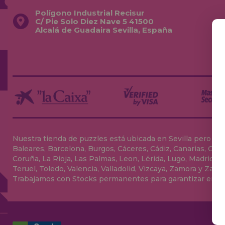
Polígono Industrial Recisur
C/ Pie Solo Diez Nave 5 41500
Alcalá de Guadaira Sevilla, España
Nuestra tienda de puzzles está ubicada en Sevilla pero envia
Baleares, Barcelona, Burgos, Cáceres, Cádiz, Canarias, Can
Coruña, La Rioja, Las Palmas, Leon, Lérida, Lugo, Madrid, Má
Teruel, Toledo, Valencia, Valladolid, Vizcaya, Zamora y Zarag
Trabajamos con Stocks permanentes para garantizar entrega