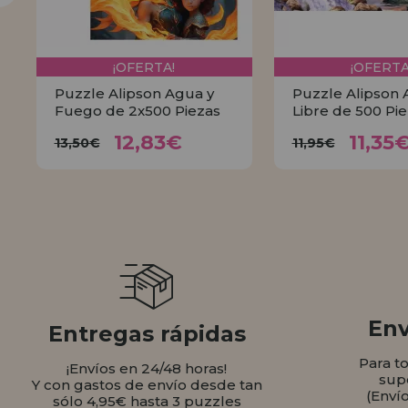
¡OFERTA!
¡OFERTA
Puzzle Alipson Agua y
Puzzle Alipson A
Fuego de 2x500 Piezas
Libre de 500 Pi
12,83€
11,
13,50€
11,95€
12,83€
11,35
13,50€
11,95€
COMPRAR
COMPR
Env
Entregas rápidas
Para t
¡Envíos en 24/48 horas!
sup
Y con gastos de envío desde tan
(Enví
sólo 4,95€ hasta 3 puzzles