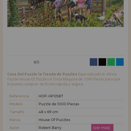
LIQUIDACIONES
Quiero registrarme como
nuevo cliente
Al crear una cuenta en casadelpuzzle.com podrás realizar tus compras
INFORMACIÓN
rápidamente en nuestra tienda virtual, revisar el estado de tus pedidos
y consultar tus operaciones anteriores.
955 333 133
¡Adelante! Te estábamos esperando.
info@casadelpuzzle.com
NUEVO CLIENTE
0
/5
Casa Del Puzzle la Tienda de Puzzles
Especializada le ofrece
Puzzle House Of Puzzles A Toda Máquina de 1000 Piezas para que
lo pueda comprar de forma rápida y segura.
Quiero registrarme como
nuevo distribuidor
Referencia
HOP-HP0587
Modelo
Puzzle de 1000 Piezas
Tamaño
48 x 69 cm
¿Eres Profesional o Empresa?. ¿Quieres vender en tu negocio
nuestros productos?. Regístrate como distribuidor y conoce nuestras
Marca
House Of Puzzles
condiciones de ventas con descuentos especiales para la distribución.
Autor
Robert Barry
(ver más)
¡Adelante! Te estábamos esperando.