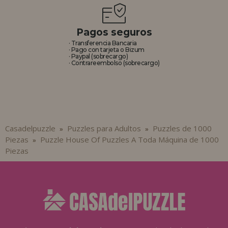
Pagos seguros
· Transferencia Bancaria
· Pago con tarjeta o Bizum
· Paypal (sobrecargo)
· Contrareembolso (sobrecargo)
Casadelpuzzle
Puzzles para Adultos
Puzzles de 1000
»
»
Piezas
Puzzle House Of Puzzles A Toda Máquina de 1000
»
Piezas