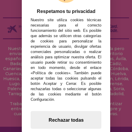
DEVOLUCIONES / DESISTIMIENTO
Respetamos tu privacidad
Nuestro site utiliza cookies técnicas
necesarias para el correcto
funcionamiento del sitio web. Es posible
que además se utilicen otras categorías
de cookies para personalizar la
experiencia de usuario, divulgar ofertas
Nuestra tienda de puzzles está ubicada en Sevilla pero
comerciales personalizadas o realizar
enviamos tus puzzles a cualquier ciudad del territorio
análisis para optimizar nuestra oferta. El
español: Álava, Albacete, Alicante, Almería, Asturias, Ávila,
usuario puede retirar su consentimiento
Badajoz, Baleares, Barcelona, Burgos, Cáceres, Cádiz,
en todo momento, desde el enlace
Canarias, Cantabria, Castellón, Ceuta, Ciudad Real, Córdoba,
«Política de cookies». También puede
Cuenca, Gerona, Granada, Guadalajara, Guipúzcoa, Huelva,
aceptar todas las cookies pulsando el
Huesca, Jaén, La Coruña, La Rioja, Las Palmas, Leon, Lérida,
Lugo, Madrid, Málaga, Melilla, Murcia, Navarra, Orense,
botón Aceptar y Cerrar. Es posible
Palencia, Pontevedra, Salamanca, Segovia, Sevilla, Soria,
rechazarlas todas o seleccionar algunas
Tarragona, Tenerife, Teruel, Toledo, Valencia, Valladolid,
de las cookies mediante el botón
Vizcaya, Zamora y Zaragoza.
Configuración.
Trabajamos con Stocks permanentes para garantizar
entregas rápidas en territorio peninsular, siempre y
cuando el pedido se realice antes de las 18 horas.
Rechazar todas