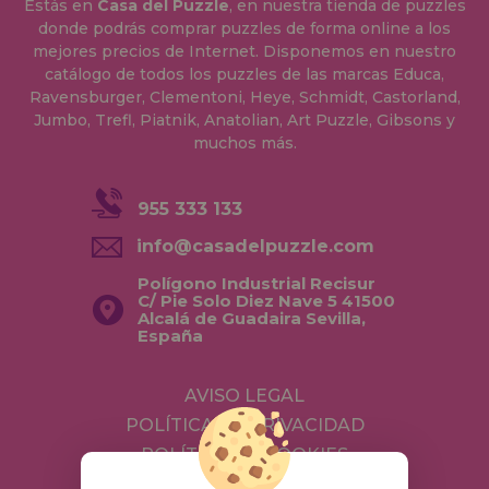
Estás en
Casa del Puzzle
, en nuestra tienda de puzzles
donde podrás comprar puzzles de forma online a los
mejores precios de Internet. Disponemos en nuestro
catálogo de todos los puzzles de las marcas Educa,
Ravensburger, Clementoni, Heye, Schmidt, Castorland,
Jumbo, Trefl, Piatnik, Anatolian, Art Puzzle, Gibsons y
muchos más.
955 333 133
info@casadelpuzzle.com
Polígono Industrial Recisur
C/ Pie Solo Diez Nave 5 41500
Alcalá de Guadaira Sevilla,
España
AVISO LEGAL
POLÍTICA DE PRIVACIDAD
POLÍTICA DE COOKIES
ENVÍOS Y DEVOLUCIONES