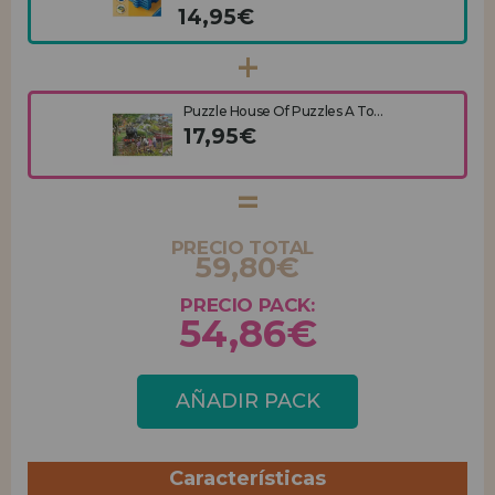
14,95€
Puzzle House Of Puzzles A To...
17,95€
PRECIO TOTAL
59,80€
PRECIO PACK:
54,86€
AÑADIR PACK
Características