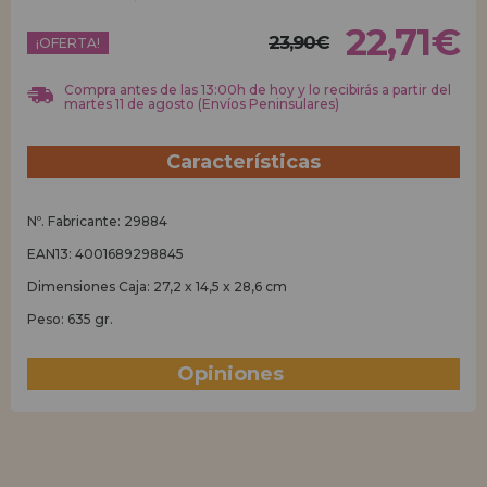
22,71€
23,90€
REGISTRO DISTRIBUIDOR
¡OFERTA!
Compra antes de las 13:00h de hoy y lo recibirás a partir del
martes 11 de agosto (Envíos Peninsulares)
Características
Nº. Fabricante: 29884
EAN13: 4001689298845
Dimensiones Caja: 27,2 x 14,5 x 28,6 cm
Peso: 635 gr.
Opiniones
(1)