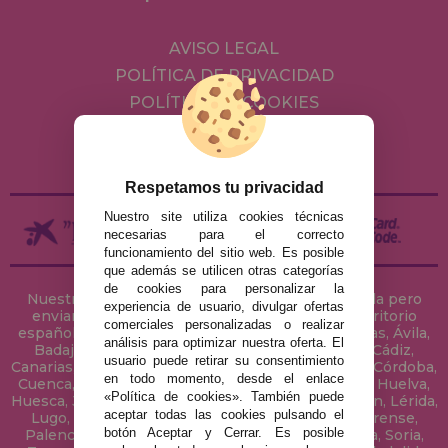
AVISO LEGAL
POLÍTICA DE PRIVACIDAD
POLÍTICA DE COOKIES
ENVÍOS Y DEVOLUCIONES
DEVOLUCIONES / DESISTIMIENTO
Respetamos tu privacidad
Nuestro site utiliza cookies técnicas
necesarias para el correcto
funcionamiento del sitio web. Es posible
que además se utilicen otras categorías
de cookies para personalizar la
Nuestra tienda de puzzles está ubicada en Sevilla pero
experiencia de usuario, divulgar ofertas
enviamos tus puzzles a cualquier ciudad del territorio
comerciales personalizadas o realizar
español: Álava, Albacete, Alicante, Almería, Asturias, Ávila,
análisis para optimizar nuestra oferta. El
Badajoz, Baleares, Barcelona, Burgos, Cáceres, Cádiz,
usuario puede retirar su consentimiento
Canarias, Cantabria, Castellón, Ceuta, Ciudad Real, Córdoba,
en todo momento, desde el enlace
Cuenca, Gerona, Granada, Guadalajara, Guipúzcoa, Huelva,
«Política de cookies». También puede
Huesca, Jaén, La Coruña, La Rioja, Las Palmas, Leon, Lérida,
aceptar todas las cookies pulsando el
Lugo, Madrid, Málaga, Melilla, Murcia, Navarra, Orense,
botón Aceptar y Cerrar. Es posible
Palencia, Pontevedra, Salamanca, Segovia, Sevilla, Soria,