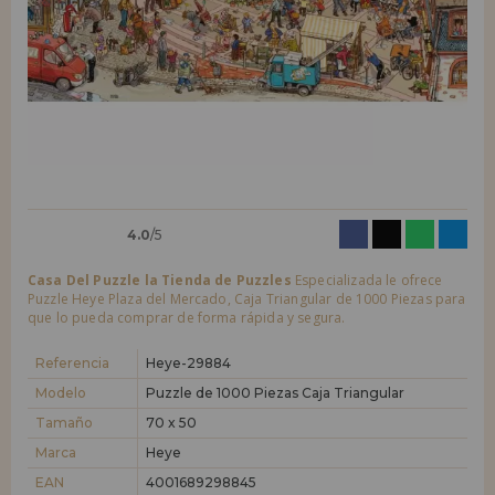
LIQUIDACIONES
Quiero registrarme como
nuevo cliente
Al crear una cuenta en casadelpuzzle.com podrás realizar tus compras
INFORMACIÓN
rápidamente en nuestra tienda virtual, revisar el estado de tus pedidos
y consultar tus operaciones anteriores.
955 333 133
¡Adelante! Te estábamos esperando.
info@casadelpuzzle.com
NUEVO CLIENTE
4.0
/5
Casa Del Puzzle la Tienda de Puzzles
Especializada le ofrece
Puzzle Heye Plaza del Mercado, Caja Triangular de 1000 Piezas para
que lo pueda comprar de forma rápida y segura.
Quiero registrarme como
nuevo distribuidor
Referencia
Heye-29884
Modelo
Puzzle de 1000 Piezas Caja Triangular
Tamaño
70 x 50
¿Eres Profesional o Empresa?. ¿Quieres vender en tu negocio
nuestros productos?. Regístrate como distribuidor y conoce nuestras
Marca
Heye
condiciones de ventas con descuentos especiales para la distribución.
EAN
4001689298845
¡Adelante! Te estábamos esperando.