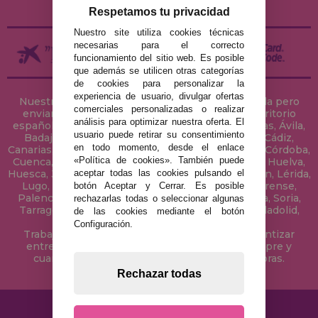
DEVOLUCIONES / DESISTIMIENTO
Respetamos tu privacidad
Nuestro site utiliza cookies técnicas
necesarias para el correcto
funcionamiento del sitio web. Es posible
que además se utilicen otras categorías
de cookies para personalizar la
experiencia de usuario, divulgar ofertas
Nuestra tienda de puzzles está ubicada en Sevilla pero
comerciales personalizadas o realizar
enviamos tus puzzles a cualquier ciudad del territorio
análisis para optimizar nuestra oferta. El
español: Álava, Albacete, Alicante, Almería, Asturias, Ávila,
usuario puede retirar su consentimiento
Badajoz, Baleares, Barcelona, Burgos, Cáceres, Cádiz,
en todo momento, desde el enlace
Canarias, Cantabria, Castellón, Ceuta, Ciudad Real, Córdoba,
«Política de cookies». También puede
Cuenca, Gerona, Granada, Guadalajara, Guipúzcoa, Huelva,
aceptar todas las cookies pulsando el
Huesca, Jaén, La Coruña, La Rioja, Las Palmas, Leon, Lérida,
Lugo, Madrid, Málaga, Melilla, Murcia, Navarra, Orense,
botón Aceptar y Cerrar. Es posible
Palencia, Pontevedra, Salamanca, Segovia, Sevilla, Soria,
rechazarlas todas o seleccionar algunas
Tarragona, Tenerife, Teruel, Toledo, Valencia, Valladolid,
de las cookies mediante el botón
Vizcaya, Zamora y Zaragoza.
Configuración.
Trabajamos con Stocks permanentes para garantizar
entregas rápidas en territorio peninsular, siempre y
cuando el pedido se realice antes de las 18 horas.
Rechazar todas