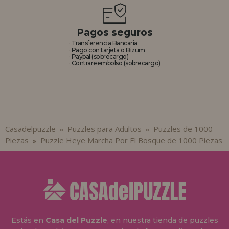
Pagos seguros
· Transferencia Bancaria
· Pago con tarjeta o Bizum
· Paypal (sobrecargo)
· Contrareembolso (sobrecargo)
Casadelpuzzle
Puzzles para Adultos
Puzzles de 1000
»
»
Piezas
Puzzle Heye Marcha Por El Bosque de 1000 Piezas
»
Estás en
Casa del Puzzle
, en nuestra tienda de puzzles