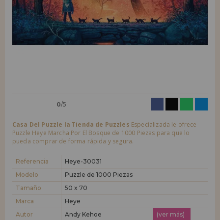
LIQUIDACIONES
Quiero registrarme como
nuevo cliente
Al crear una cuenta en casadelpuzzle.com podrás realizar tus compras
INFORMACIÓN
rápidamente en nuestra tienda virtual, revisar el estado de tus pedidos
y consultar tus operaciones anteriores.
955 333 133
¡Adelante! Te estábamos esperando.
info@casadelpuzzle.com
NUEVO CLIENTE
0
/5
Casa Del Puzzle la Tienda de Puzzles
Especializada le ofrece
Puzzle Heye Marcha Por El Bosque de 1000 Piezas para que lo
pueda comprar de forma rápida y segura.
Quiero registrarme como
nuevo distribuidor
Referencia
Heye-30031
Modelo
Puzzle de 1000 Piezas
Tamaño
50 x 70
¿Eres Profesional o Empresa?. ¿Quieres vender en tu negocio
nuestros productos?. Regístrate como distribuidor y conoce nuestras
Marca
Heye
condiciones de ventas con descuentos especiales para la distribución.
Autor
Andy Kehoe
(ver más)
¡Adelante! Te estábamos esperando.