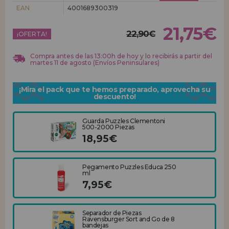
EAN
4001689300319
REGISTRO DISTRIBUIDOR
21,75€
22,90€
¡OFERTA!
Compra antes de las 13:00h de hoy y lo recibirás a partir del
martes 11 de agosto (Envíos Peninsulares)
¡Mira el pack que te hemos preparado, aprovecha su
descuento!
Guarda Puzzles Clementoni
500-2000 Piezas
18,95€
Pegamento Puzzles Educa 250
ml
7,95€
Separador de Piezas
Ravensburger Sort and Go de 8
bandejas