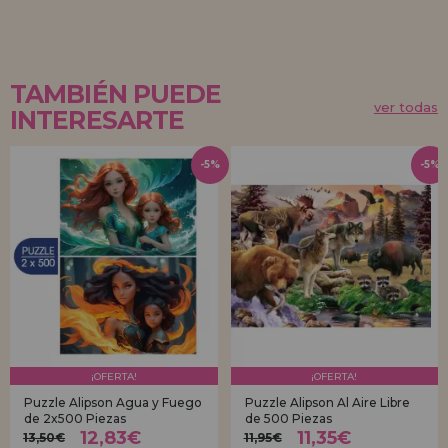
TAMBIÉN PUEDE
ver todas
INTERESARTE
-5%
-5%
¡OFERTA!
¡OFERTA!
Puzzle Alipson Agua y Fuego
Puzzle Alipson Al Aire Libre
de 2x500 Piezas
de 500 Piezas
12,83€
11,35€
13,50€
11,95€