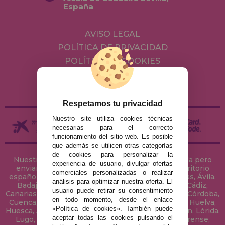
España
AVISO LEGAL
POLÍTICA DE PRIVACIDAD
POLÍTICA DE COOKIES
ENVÍOS Y DEVOLUCIONES
DEVOLUCIONES / DESISTIMIENTO
Respetamos tu privacidad
Nuestro site utiliza cookies técnicas
necesarias para el correcto
funcionamiento del sitio web. Es posible
que además se utilicen otras categorías
de cookies para personalizar la
Nuestra tienda de puzzles está ubicada en Sevilla pero
experiencia de usuario, divulgar ofertas
enviamos tus puzzles a cualquier ciudad del territorio
comerciales personalizadas o realizar
español: Álava, Albacete, Alicante, Almería, Asturias, Ávila,
análisis para optimizar nuestra oferta. El
Badajoz, Baleares, Barcelona, Burgos, Cáceres, Cádiz,
usuario puede retirar su consentimiento
Canarias, Cantabria, Castellón, Ceuta, Ciudad Real, Córdoba,
en todo momento, desde el enlace
Cuenca, Gerona, Granada, Guadalajara, Guipúzcoa, Huelva,
«Política de cookies». También puede
Huesca, Jaén, La Coruña, La Rioja, Las Palmas, Leon, Lérida,
aceptar todas las cookies pulsando el
Lugo, Madrid, Málaga, Melilla, Murcia, Navarra, Orense,