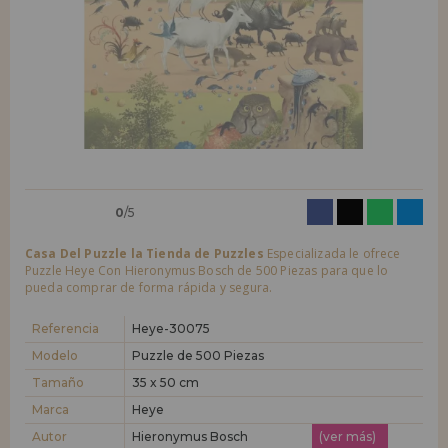
LIQUIDACIONES
Quiero registrarme como
nuevo cliente
Al crear una cuenta en casadelpuzzle.com podrás realizar tus compras
INFORMACIÓN
rápidamente en nuestra tienda virtual, revisar el estado de tus pedidos
y consultar tus operaciones anteriores.
955 333 133
¡Adelante! Te estábamos esperando.
info@casadelpuzzle.com
NUEVO CLIENTE
0
/5
Casa Del Puzzle la Tienda de Puzzles
Especializada le ofrece
Puzzle Heye Con Hieronymus Bosch de 500 Piezas para que lo
pueda comprar de forma rápida y segura.
Quiero registrarme como
nuevo distribuidor
Referencia
Heye-30075
Modelo
Puzzle de 500 Piezas
Tamaño
35 x 50 cm
¿Eres Profesional o Empresa?. ¿Quieres vender en tu negocio
nuestros productos?. Regístrate como distribuidor y conoce nuestras
Marca
Heye
condiciones de ventas con descuentos especiales para la distribución.
Autor
Hieronymus Bosch
(ver más)
¡Adelante! Te estábamos esperando.