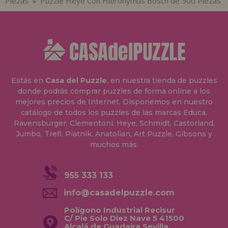
Piezas
Puzzle Heye Con Hieronymus Bosch de 500 Piezas
»
Estás en
Casa del Puzzle
, en nuestra tienda de puzzles
donde podrás comprar puzzles de forma online a los
mejores precios de Internet. Disponemos en nuestro
catálogo de todos los puzzles de las marcas Educa,
Ravensburger, Clementoni, Heye, Schmidt, Castorland,
Jumbo, Trefl, Piatnik, Anatolian, Art Puzzle, Gibsons y
muchos más.
955 333 133
info@casadelpuzzle.com
Polígono Industrial Recisur
C/ Pie Solo Diez Nave 5 41500
Alcalá de Guadaira Sevilla,