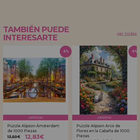
TAMBIÉN PUEDE
ver todas
INTERESARTE
-5%
-5%
¡OFERTA!
¡OFERTA!
Puzzle Alipson Ámsterdam
Puzzle Alipson Arco de
de 1000 Piezas
Flores en la Cabaña de 1000
12,83€
Piezas
13,50€