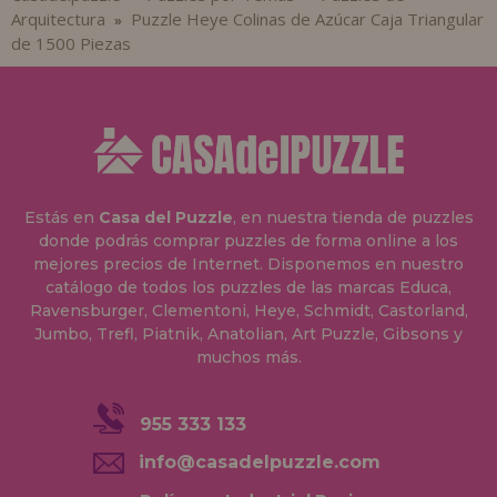
Arquitectura
Puzzle Heye Colinas de Azúcar Caja Triangular
»
de 1500 Piezas
Estás en
Casa del Puzzle
, en nuestra tienda de puzzles
donde podrás comprar puzzles de forma online a los
mejores precios de Internet. Disponemos en nuestro
catálogo de todos los puzzles de las marcas Educa,
Ravensburger, Clementoni, Heye, Schmidt, Castorland,
Jumbo, Trefl, Piatnik, Anatolian, Art Puzzle, Gibsons y
muchos más.
955 333 133
info@casadelpuzzle.com