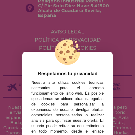
Polígono Industrial Recisur
C/ Pie Solo Diez Nave 5 41500
Alcalá de Guadaira Sevilla,
España
AVISO LEGAL
POLÍTICA DE PRIVACIDAD
POLÍTICA DE COOKIES
ENVÍOS Y DEVOLUCIONES
DEVOLUCIONES / DESISTIMIENTO
Respetamos tu privacidad
Nuestro site utiliza cookies técnicas
necesarias para el correcto
funcionamiento del sitio web. Es posible
que además se utilicen otras categorías
de cookies para personalizar la
Nuestra tienda de puzzles está ubicada en Sevilla pero
experiencia de usuario, divulgar ofertas
enviamos tus puzzles a cualquier ciudad del territorio
comerciales personalizadas o realizar
español: Álava, Albacete, Alicante, Almería, Asturias, Ávila,
análisis para optimizar nuestra oferta. El
Badajoz, Baleares, Barcelona, Burgos, Cáceres, Cádiz,
usuario puede retirar su consentimiento
Canarias, Cantabria, Castellón, Ceuta, Ciudad Real, Córdoba,
en todo momento, desde el enlace
Cuenca, Gerona, Granada, Guadalajara, Guipúzcoa, Huelva,