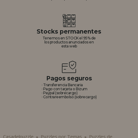
Stocks permanentes
Tenemos en STOCK el 95% de
los productos anunciados en
esta web
Pagos seguros
· Transferencia Bancaria
· Pago con tarjeta o Bizum
· Paypal (sobrecargo)
· Contrareembolso (sobrecargo)
Casadelpuzzle
Puzzles por Temas
Puzzles de
»
»