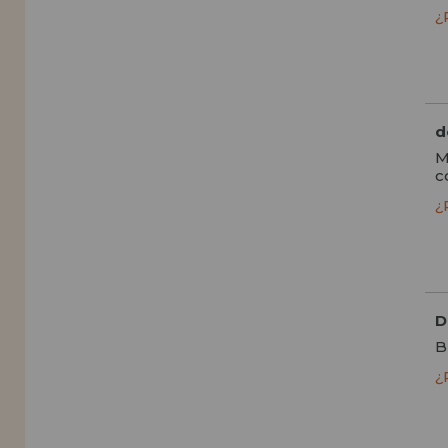
¿
d
M
c
¿
D
B
¿