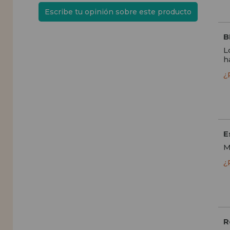
Escribe tu opinión sobre este producto
B
L
h
¿
E
M
¿
R