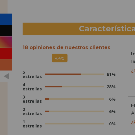
Característic
18 opiniones de nuestros clientes
I
4.4/5
l
¿
5
61%
estrellas
4
28%
estrellas
3
6%
estrellas
F
2
6%
A
estrellas
1
¿
0%
estrellas