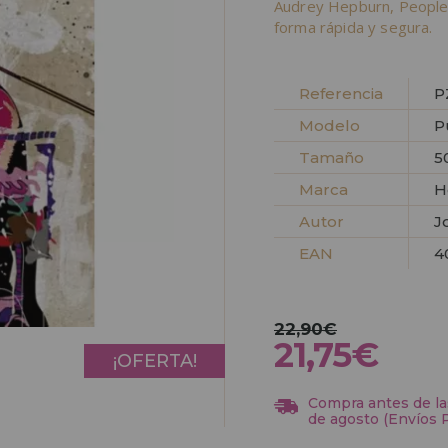
Audrey Hepburn, People
forma rápida y segura.
Referencia
P
Modelo
P
Tamaño
5
Marca
H
Autor
J
EAN
4
22,90€
21,75€
¡OFERTA!
Compra antes de las
de agosto (Envíos 