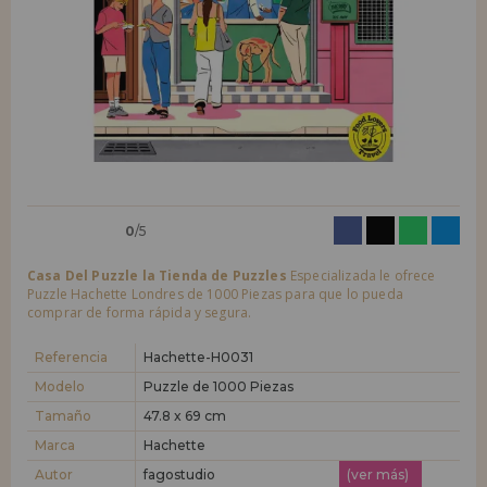
LIQUIDACIONES
Quiero registrarme como
nuevo cliente
Al crear una cuenta en casadelpuzzle.com podrás realizar tus compras
INFORMACIÓN
rápidamente en nuestra tienda virtual, revisar el estado de tus pedidos
y consultar tus operaciones anteriores.
955 333 133
¡Adelante! Te estábamos esperando.
info@casadelpuzzle.com
NUEVO CLIENTE
0
/5
Casa Del Puzzle la Tienda de Puzzles
Especializada le ofrece
Puzzle Hachette Londres de 1000 Piezas para que lo pueda
comprar de forma rápida y segura.
Quiero registrarme como
nuevo distribuidor
Referencia
Hachette-H0031
Modelo
Puzzle de 1000 Piezas
Tamaño
47.8 x 69 cm
¿Eres Profesional o Empresa?. ¿Quieres vender en tu negocio
nuestros productos?. Regístrate como distribuidor y conoce nuestras
Marca
Hachette
condiciones de ventas con descuentos especiales para la distribución.
Autor
fagostudio
(ver más)
¡Adelante! Te estábamos esperando.