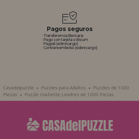
Pagos seguros
· Transferencia Bancaria
· Pago con tarjeta o Bizum
· Paypal (sobrecargo)
· Contrareembolso (sobrecargo)
Casadelpuzzle
Puzzles para Adultos
Puzzles de 1000
»
»
Piezas
Puzzle Hachette Londres de 1000 Piezas
»