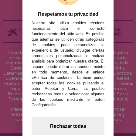
ENVÍOS Y DEVOLUCIONES
DEVOLUCIONES / DESISTIMIENTO
Respetamos tu privacidad
Nuestro site utiliza cookies técnicas
necesarias para el correcto
funcionamiento del sitio web. Es posible
que además se utilicen otras categorías
de cookies para personalizar la
experiencia de usuario, divulgar ofertas
Nuestra tienda de puzzles está ubicada en Sevilla pero
comerciales personalizadas o realizar
enviamos tus puzzles a cualquier ciudad del territorio
análisis para optimizar nuestra oferta. El
español: Álava, Albacete, Alicante, Almería, Asturias, Ávila,
usuario puede retirar su consentimiento
Badajoz, Baleares, Barcelona, Burgos, Cáceres, Cádiz,
en todo momento, desde el enlace
Canarias, Cantabria, Castellón, Ceuta, Ciudad Real, Córdoba,
«Política de cookies». También puede
Cuenca, Gerona, Granada, Guadalajara, Guipúzcoa, Huelva,
aceptar todas las cookies pulsando el
Huesca, Jaén, La Coruña, La Rioja, Las Palmas, Leon, Lérida,
Lugo, Madrid, Málaga, Melilla, Murcia, Navarra, Orense,
botón Aceptar y Cerrar. Es posible
Palencia, Pontevedra, Salamanca, Segovia, Sevilla, Soria,
rechazarlas todas o seleccionar algunas
Tarragona, Tenerife, Teruel, Toledo, Valencia, Valladolid,
de las cookies mediante el botón
Vizcaya, Zamora y Zaragoza.
Configuración.
Trabajamos con Stocks permanentes para garantizar
entregas rápidas en territorio peninsular, siempre y
cuando el pedido se realice antes de las 18 horas.
Rechazar todas