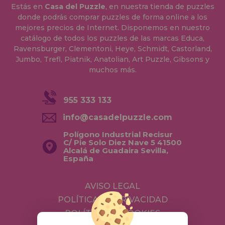
Estás en
Casa del Puzzle
, en nuestra tienda de puzzles
donde podrás comprar puzzles de forma online a los
mejores precios de Internet. Disponemos en nuestro
catálogo de todos los puzzles de las marcas Educa,
Ravensburger, Clementoni, Heye, Schmidt, Castorland,
Jumbo, Trefl, Piatnik, Anatolian, Art Puzzle, Gibsons y
muchos más.
955 333 133
info@casadelpuzzle.com
Polígono Industrial Recisur
C/ Pie Solo Diez Nave 5 41500
Alcalá de Guadaira Sevilla,
España
AVISO LEGAL
POLÍTICA DE PRIVACIDAD
POLÍTICA DE COOKIES