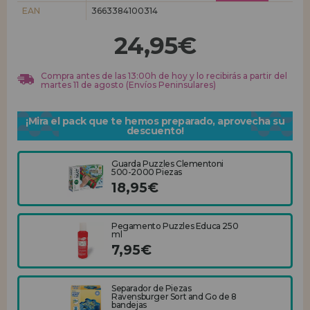
EAN
3663384100314
REGISTRO DISTRIBUIDOR
24,95€
Compra antes de las 13:00h de hoy y lo recibirás a partir del
martes 11 de agosto (Envíos Peninsulares)
¡Mira el pack que te hemos preparado, aprovecha su
descuento!
Guarda Puzzles Clementoni
500-2000 Piezas
18,95€
Pegamento Puzzles Educa 250
ml
7,95€
Separador de Piezas
Ravensburger Sort and Go de 8
bandejas