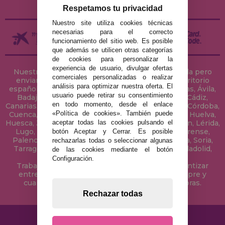
DEVOLUCIONES / DESISTIMIENTO
Respetamos tu privacidad
Nuestro site utiliza cookies técnicas
necesarias para el correcto
funcionamiento del sitio web. Es posible
que además se utilicen otras categorías
de cookies para personalizar la
experiencia de usuario, divulgar ofertas
Nuestra tienda de puzzles está ubicada en Sevilla pero
comerciales personalizadas o realizar
enviamos tus puzzles a cualquier ciudad del territorio
análisis para optimizar nuestra oferta. El
español: Álava, Albacete, Alicante, Almería, Asturias, Ávila,
usuario puede retirar su consentimiento
Badajoz, Baleares, Barcelona, Burgos, Cáceres, Cádiz,
en todo momento, desde el enlace
Canarias, Cantabria, Castellón, Ceuta, Ciudad Real, Córdoba,
«Política de cookies». También puede
Cuenca, Gerona, Granada, Guadalajara, Guipúzcoa, Huelva,
aceptar todas las cookies pulsando el
Huesca, Jaén, La Coruña, La Rioja, Las Palmas, Leon, Lérida,
Lugo, Madrid, Málaga, Melilla, Murcia, Navarra, Orense,
botón Aceptar y Cerrar. Es posible
Palencia, Pontevedra, Salamanca, Segovia, Sevilla, Soria,
rechazarlas todas o seleccionar algunas
Tarragona, Tenerife, Teruel, Toledo, Valencia, Valladolid,
de las cookies mediante el botón
Vizcaya, Zamora y Zaragoza.
Configuración.
Trabajamos con Stocks permanentes para garantizar
entregas rápidas en territorio peninsular, siempre y
cuando el pedido se realice antes de las 18 horas.
Rechazar todas