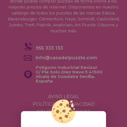
donde podrás comprar puzzles de forma online a los
mejores precios de Internet. Disponemos en nuestro
catálogo de todos los puzzles de las marcas Educa,
Ravensburger, Clementoni, Heye, Schmidt, Castorland,
Jumbo, Trefl, Piatnik, Anatolian, Art Puzzle, Gibsons y
muchos más.
955 333 133
info@casadelpuzzle.com
Polígono Industrial Recisur
C/ Pie Solo Diez Nave 5 41500
Alcalá de Guadaira Sevilla,
España
AVISO LEGAL
POLÍTICA DE PRIVACIDAD
POLÍTICA DE COOKIES
ENVÍOS Y DEVOLUCIONES