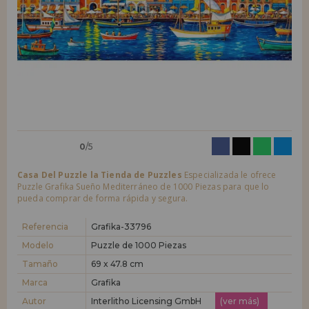
LIQUIDACIONES
Quiero registrarme como
nuevo cliente
Al crear una cuenta en casadelpuzzle.com podrás realizar tus compras
INFORMACIÓN
rápidamente en nuestra tienda virtual, revisar el estado de tus pedidos
y consultar tus operaciones anteriores.
955 333 133
¡Adelante! Te estábamos esperando.
info@casadelpuzzle.com
NUEVO CLIENTE
0
/5
Casa Del Puzzle la Tienda de Puzzles
Especializada le ofrece
Puzzle Grafika Sueño Mediterráneo de 1000 Piezas para que lo
pueda comprar de forma rápida y segura.
Quiero registrarme como
nuevo distribuidor
Referencia
Grafika-33796
Modelo
Puzzle de 1000 Piezas
Tamaño
69 x 47.8 cm
¿Eres Profesional o Empresa?. ¿Quieres vender en tu negocio
nuestros productos?. Regístrate como distribuidor y conoce nuestras
Marca
Grafika
condiciones de ventas con descuentos especiales para la distribución.
Autor
Interlitho Licensing GmbH
(ver más)
¡Adelante! Te estábamos esperando.