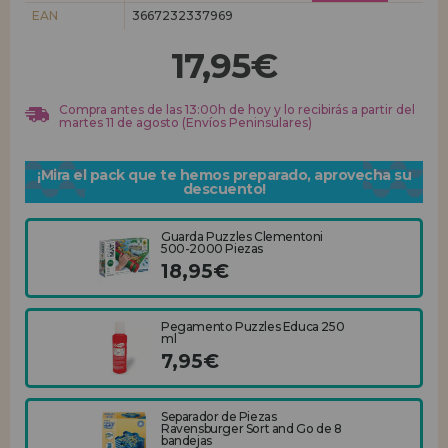
EAN
3667232337969
REGISTRO DISTRIBUIDOR
17,95€
Compra antes de las 13:00h de hoy y lo recibirás a partir del
martes 11 de agosto (Envíos Peninsulares)
¡Mira el pack que te hemos preparado, aprovecha su
descuento!
Guarda Puzzles Clementoni
500-2000 Piezas
18,95€
Pegamento Puzzles Educa 250
ml
7,95€
Separador de Piezas
Ravensburger Sort and Go de 8
bandejas