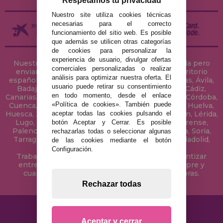
Respetamos tu privacidad
Nuestro site utiliza cookies técnicas
necesarias para el correcto
funcionamiento del sitio web. Es posible
que además se utilicen otras categorías
de cookies para personalizar la
experiencia de usuario, divulgar ofertas
Nuestra tienda de puzzles está ubicada en Sevilla pero
comerciales personalizadas o realizar
enviamos tus puzzles a cualquier ciudad del territorio
análisis para optimizar nuestra oferta. El
español: Álava, Albacete, Alicante, Almería, Asturias, Ávila,
usuario puede retirar su consentimiento
Badajoz, Baleares, Barcelona, Burgos, Cáceres, Cádiz,
en todo momento, desde el enlace
Canarias, Cantabria, Castellón, Ceuta, Ciudad Real, Córdoba,
«Política de cookies». También puede
Cuenca, Gerona, Granada, Guadalajara, Guipúzcoa, Huelva,
aceptar todas las cookies pulsando el
Huesca, Jaén, La Coruña, La Rioja, Las Palmas, Leon, Lérida,
Lugo, Madrid, Málaga, Melilla, Murcia, Navarra, Orense,
botón Aceptar y Cerrar. Es posible
Palencia, Pontevedra, Salamanca, Segovia, Sevilla, Soria,
rechazarlas todas o seleccionar algunas
Tarragona, Tenerife, Teruel, Toledo, Valencia, Valladolid,
de las cookies mediante el botón
Vizcaya, Zamora y Zaragoza.
Configuración.
Trabajamos con Stocks permanentes para garantizar
entregas rápidas en territorio peninsular, siempre y
cuando el pedido se realice antes de las 18 horas.
Rechazar todas
Aceptar y cerrar