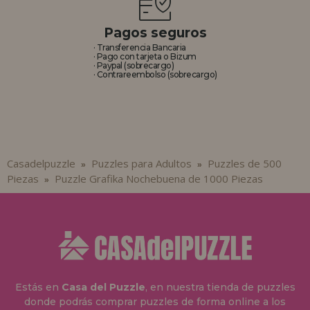
Pagos seguros
· Transferencia Bancaria
· Pago con tarjeta o Bizum
· Paypal (sobrecargo)
· Contrareembolso (sobrecargo)
Casadelpuzzle
Puzzles para Adultos
Puzzles de 500
»
»
Piezas
Puzzle Grafika Nochebuena de 1000 Piezas
»
Estás en
Casa del Puzzle
, en nuestra tienda de puzzles
donde podrás comprar puzzles de forma online a los