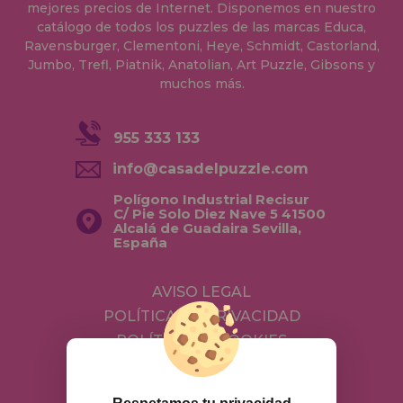
mejores precios de Internet. Disponemos en nuestro
catálogo de todos los puzzles de las marcas Educa,
Ravensburger, Clementoni, Heye, Schmidt, Castorland,
Jumbo, Trefl, Piatnik, Anatolian, Art Puzzle, Gibsons y
muchos más.
955 333 133
info@casadelpuzzle.com
Polígono Industrial Recisur
C/ Pie Solo Diez Nave 5 41500
Alcalá de Guadaira Sevilla,
España
AVISO LEGAL
POLÍTICA DE PRIVACIDAD
POLÍTICA DE COOKIES
ENVÍOS Y DEVOLUCIONES
DEVOLUCIONES / DESISTIMIENTO