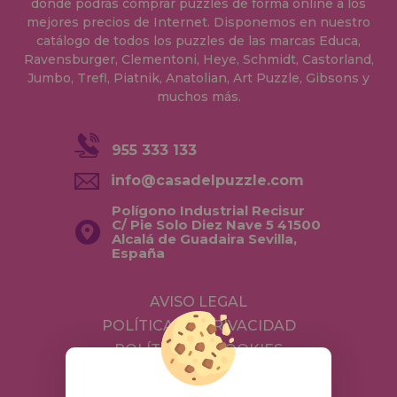
donde podrás comprar puzzles de forma online a los
mejores precios de Internet. Disponemos en nuestro
catálogo de todos los puzzles de las marcas Educa,
Ravensburger, Clementoni, Heye, Schmidt, Castorland,
Jumbo, Trefl, Piatnik, Anatolian, Art Puzzle, Gibsons y
muchos más.
955 333 133
info@casadelpuzzle.com
Polígono Industrial Recisur
C/ Pie Solo Diez Nave 5 41500
Alcalá de Guadaira Sevilla,
España
AVISO LEGAL
POLÍTICA DE PRIVACIDAD
POLÍTICA DE COOKIES
ENVÍOS Y DEVOLUCIONES