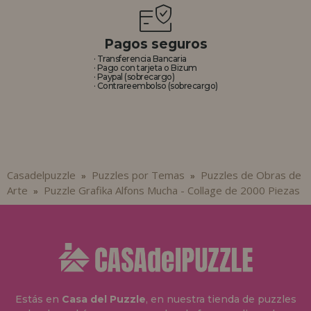
Pagos seguros
· Transferencia Bancaria
· Pago con tarjeta o Bizum
· Paypal (sobrecargo)
· Contrareembolso (sobrecargo)
Casadelpuzzle
Puzzles por Temas
Puzzles de Obras de
»
»
Arte
Puzzle Grafika Alfons Mucha - Collage de 2000 Piezas
»
Estás en
Casa del Puzzle
, en nuestra tienda de puzzles