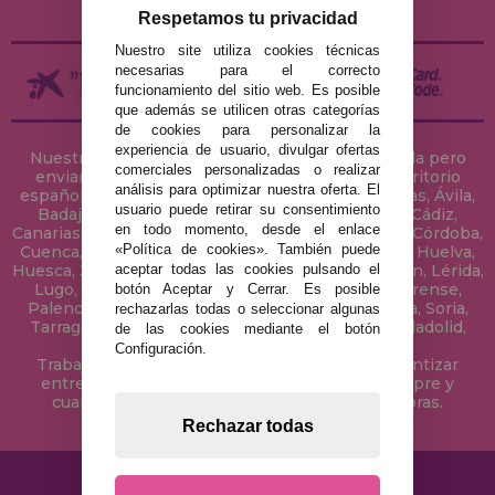
DEVOLUCIONES / DESISTIMIENTO
Respetamos tu privacidad
Nuestro site utiliza cookies técnicas
necesarias para el correcto
funcionamiento del sitio web. Es posible
que además se utilicen otras categorías
de cookies para personalizar la
experiencia de usuario, divulgar ofertas
Nuestra tienda de puzzles está ubicada en Sevilla pero
comerciales personalizadas o realizar
enviamos tus puzzles a cualquier ciudad del territorio
análisis para optimizar nuestra oferta. El
español: Álava, Albacete, Alicante, Almería, Asturias, Ávila,
usuario puede retirar su consentimiento
Badajoz, Baleares, Barcelona, Burgos, Cáceres, Cádiz,
en todo momento, desde el enlace
Canarias, Cantabria, Castellón, Ceuta, Ciudad Real, Córdoba,
«Política de cookies». También puede
Cuenca, Gerona, Granada, Guadalajara, Guipúzcoa, Huelva,
aceptar todas las cookies pulsando el
Huesca, Jaén, La Coruña, La Rioja, Las Palmas, Leon, Lérida,
Lugo, Madrid, Málaga, Melilla, Murcia, Navarra, Orense,
botón Aceptar y Cerrar. Es posible
Palencia, Pontevedra, Salamanca, Segovia, Sevilla, Soria,
rechazarlas todas o seleccionar algunas
Tarragona, Tenerife, Teruel, Toledo, Valencia, Valladolid,
de las cookies mediante el botón
Vizcaya, Zamora y Zaragoza.
Configuración.
Trabajamos con Stocks permanentes para garantizar
entregas rápidas en territorio peninsular, siempre y
cuando el pedido se realice antes de las 18 horas.
Rechazar todas