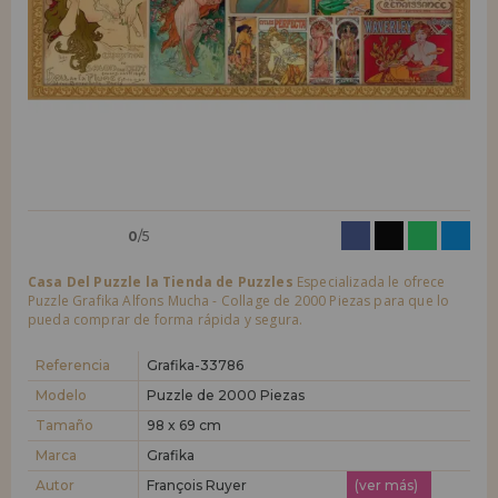
LIQUIDACIONES
Quiero registrarme como
nuevo cliente
Al crear una cuenta en casadelpuzzle.com podrás realizar tus compras
INFORMACIÓN
rápidamente en nuestra tienda virtual, revisar el estado de tus pedidos
y consultar tus operaciones anteriores.
955 333 133
¡Adelante! Te estábamos esperando.
info@casadelpuzzle.com
NUEVO CLIENTE
0
/5
Casa Del Puzzle la Tienda de Puzzles
Especializada le ofrece
Puzzle Grafika Alfons Mucha - Collage de 2000 Piezas para que lo
pueda comprar de forma rápida y segura.
Quiero registrarme como
nuevo distribuidor
Referencia
Grafika-33786
Modelo
Puzzle de 2000 Piezas
Tamaño
98 x 69 cm
¿Eres Profesional o Empresa?. ¿Quieres vender en tu negocio
nuestros productos?. Regístrate como distribuidor y conoce nuestras
Marca
Grafika
condiciones de ventas con descuentos especiales para la distribución.
Autor
François Ruyer
(ver más)
¡Adelante! Te estábamos esperando.