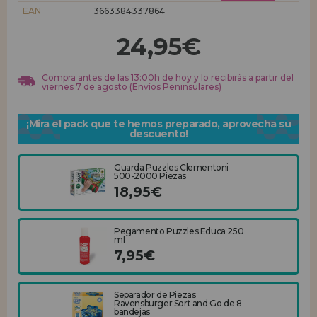
EAN
3663384337864
REGISTRO DISTRIBUIDOR
24,95€
Compra antes de las 13:00h de hoy y lo recibirás a partir del
viernes 7 de agosto (Envíos Peninsulares)
¡Mira el pack que te hemos preparado, aprovecha su
descuento!
Guarda Puzzles Clementoni
500-2000 Piezas
18,95€
Pegamento Puzzles Educa 250
ml
7,95€
Separador de Piezas
Ravensburger Sort and Go de 8
bandejas