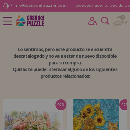
/ info@casadelpuzzle.com
¡
puedes hacer tu pedido po
0
NOVEDADES
Ya he comprado otras veces aquí
PROMOCIONES Y OFERTAS
soy cliente
Lo sentimos, pero
este producto se encuentra
PUZZLES PARA ADULTOS
descatalogado
y no va a estar de nuevo disponible
para su compra.
PUZZLES INFANTILES
Quizás te puede interesar alguno de los siguientes
PUZZLES POR MARCAS
productos relacionados:
¿Olvidaste la contraseña?
PUZZLES POR TEMAS
PUZZLES POR AUTORES
-10%
-10%
ACCESORIOS PUZZLES
JUEGOS DE MESA