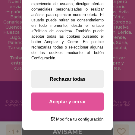
Nuestra tienda de puzzles está ubicada en Sevilla pero
experiencia de usuario, divulgar ofertas
enviamos tus puzzles a cualquier ciudad del territorio
comerciales personalizadas o realizar
español: Álava, Albacete, Alicante, Almería, Asturias, Ávila,
análisis para optimizar nuestra oferta. El
Badajoz, Baleares, Barcelona, Burgos, Cáceres, Cádiz,
usuario puede retirar su consentimiento
Canarias, Cantabria, Castellón, Ceuta, Ciudad Real, Córdoba,
en todo momento, desde el enlace
Cuenca, Gerona, Granada, Guadalajara, Guipúzcoa, Huelva,
«Política de cookies». También puede
Huesca, Jaén, La Coruña, La Rioja, Las Palmas, Leon, Lérida,
aceptar todas las cookies pulsando el
Lugo, Madrid, Málaga, Melilla, Murcia, Navarra, Orense,
botón Aceptar y Cerrar. Es posible
Palencia, Pontevedra, Salamanca, Segovia, Sevilla, Soria,
rechazarlas todas o seleccionar algunas
Tarragona, Tenerife, Teruel, Toledo, Valencia, Valladolid,
Vizcaya, Zamora y Zaragoza.
de las cookies mediante el botón
Trabajamos con Stocks permanentes para garantizar
Configuración.
entregas rápidas en territorio peninsular, siempre y
cuando el pedido se realice antes de las 18 horas.
Rechazar todas
Aceptar y cerrar
© 2026 CasaDelPuzzle.com - Tienda Online para comprar Puzzles y
Rompecabezas en Internet. Entrega Rápida en 24 Horas y Seguridad
SSL
Modifica tu configuración
AVÍSAME