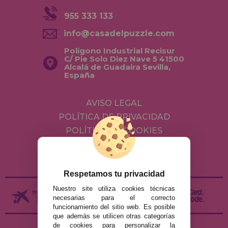
955 333 133
info@casadelpuzzle.com
Polígono Industrial Recisur
C/ Pie Solo Diez Nave 5 41500
Alcalá de Guadaira Sevilla,
España
AVISO LEGAL
POLÍTICA DE PRIVACIDAD
POLÍTICA DE COOKIES
ENVÍOS Y DEVOLUCIONES
DEVOLUCIONES / DESISTIMIENTO
Respetamos tu privacidad
Nuestro site utiliza cookies técnicas
necesarias para el correcto
funcionamiento del sitio web. Es posible
que además se utilicen otras categorías
de cookies para personalizar la