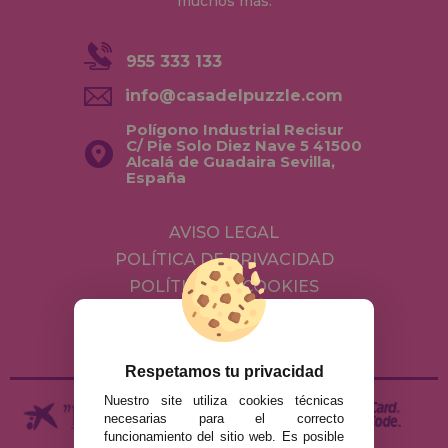
muchos más.
955 333 133
info@casadelpuzzle.com
Polígono Industrial Recisur
C/ Pie Solo Diez Nave 5 41500
Alcalá de Guadaira Sevilla,
España
AVISO LEGAL
POLÍTICA DE PRIVACIDAD
POLÍTICA DE COOKIES
ENVÍOS Y DEVOLUCIONES
DEVOLUCIONES / DESISTIMIENTO
Respetamos tu privacidad
Nuestro site utiliza cookies técnicas
necesarias para el correcto
funcionamiento del sitio web. Es posible