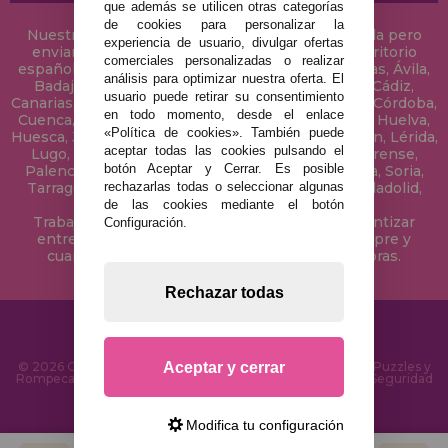
que además se utilicen otras categorías
de cookies para personalizar la
Nuestra tienda de puzzles está ubicada en Sevilla pero
experiencia de usuario, divulgar ofertas
enviamos tus puzzles a cualquier ciudad del territorio
comerciales personalizadas o realizar
español: Álava, Albacete, Alicante, Almería, Asturias, Ávila,
análisis para optimizar nuestra oferta. El
Badajoz, Baleares, Barcelona, Burgos, Cáceres, Cádiz,
usuario puede retirar su consentimiento
Canarias, Cantabria, Castellón, Ceuta, Ciudad Real, Córdoba,
en todo momento, desde el enlace
Cuenca, Gerona, Granada, Guadalajara, Guipúzcoa, Huelva,
«Política de cookies». También puede
Huesca, Jaén, La Coruña, La Rioja, Las Palmas, Leon, Lérida,
aceptar todas las cookies pulsando el
Lugo, Madrid, Málaga, Melilla, Murcia, Navarra, Orense,
botón Aceptar y Cerrar. Es posible
Palencia, Pontevedra, Salamanca, Segovia, Sevilla, Soria,
rechazarlas todas o seleccionar algunas
Tarragona, Tenerife, Teruel, Toledo, Valencia, Valladolid,
Vizcaya, Zamora y Zaragoza.
de las cookies mediante el botón
Trabajamos con Stocks permanentes para garantizar
Configuración.
entregas rápidas en territorio peninsular, siempre y
cuando el pedido se realice antes de las 18 horas.
Rechazar todas
Aceptar y cerrar
© 2026 CasaDelPuzzle.com - Tienda Online para comprar Puzzles y
Rompecabezas en Internet. Entrega Rápida en 24 Horas y Seguridad
SSL
Modifica tu configuración