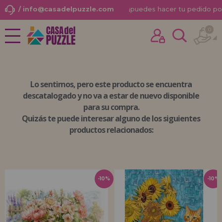
/ info@casadelpuzzle.com
¡
puedes hacer tu pedido po
0
NOVEDADES
Ya he comprado otras veces aquí
PROMOCIONES Y OFERTAS
soy cliente
Lo sentimos, pero
este producto se encuentra
PUZZLES PARA ADULTOS
descatalogado
y no va a estar de nuevo disponible
para su compra.
PUZZLES INFANTILES
Quizás te puede interesar alguno de los siguientes
PUZZLES POR MARCAS
productos relacionados:
¿Olvidaste la contraseña?
PUZZLES POR TEMAS
PUZZLES POR AUTORES
-10%
-10%
ACCESORIOS PUZZLES
JUEGOS DE MESA