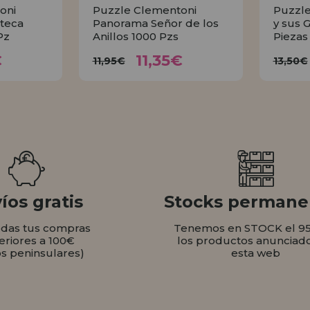
oni
Puzzle Clementoni
Puzzle
teca
Panorama Señor de los
y sus 
Pz
Anillos 1000 Pzs
Piezas
35€
11,35€
11,95€
1
€
11,35€
11,95€
13,50€
AR
COMPRAR
íos gratis
Stocks permane
odas tus compras
Tenemos en STOCK el 9
eriores a 100€
los productos anunciad
os peninsulares)
esta web