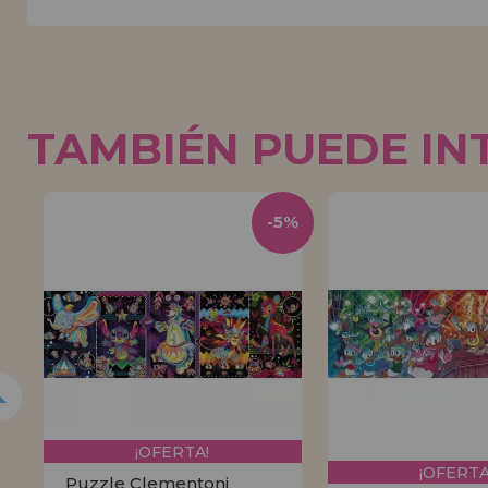
TAMBIÉN PUEDE IN
5%
-5%
¡OFERTA!
¡OFERTA
Puzzle Clementoni