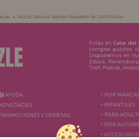
iezas
Puzzle Gibsons Ajetreo Navideño de 1000 Piezas
»
Estás en
Casa del
comprar puzzles de
Disponemos en nue
Educa, Ravensburge
Trefl, Piatnik, Anat
AYUDA
POR MARCA
INFANTILES
NOVEDADES
PARA ADULT
PROMOCIONES Y OFERTAS
POR AUTOR
ACCESORIOS