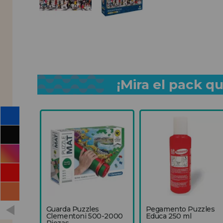
¡Mira el pack 
Guarda Puzzles
Pegamento Puzzles
Clementoni 500-2000
Educa 250 ml
Piezas