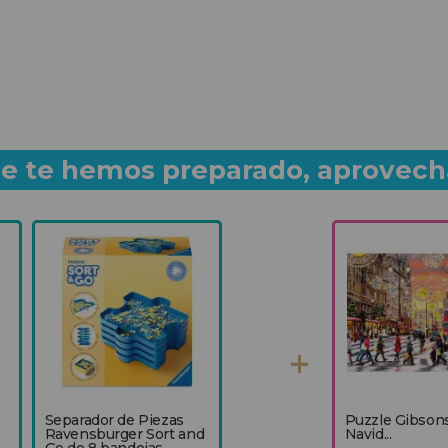
que te hemos preparado, aprovech
Separador de Piezas
Puzzle Gibsons
Ravensburger Sort and
Navid...
Go de 8 bandejas