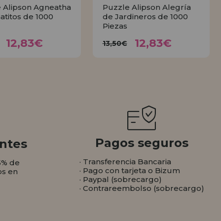
 Alipson Agneatha
Puzzle Alipson Alegría
Gatitos de 1000
de Jardineros de 1000
Piezas
12,83€
12,83€
3,50€
13,50€
12,83€
12,83€
13,50€
COMPRAR
COMPRAR
Pagos seguros
ntes
· Transferencia Bancaria
5% de
· Pago con tarjeta o Bizum
os en
· Paypal (sobrecargo)
· Contrareembolso (sobrecargo)