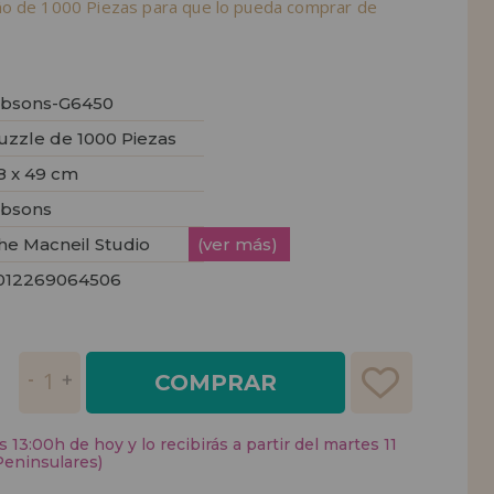
ño de 1000 Piezas para que lo pueda comprar de
ibsons-G6450
uzzle de 1000 Piezas
8 x 49 cm
ibsons
he Macneil Studio
(ver más)
012269064506
COMPRAR
 13:00h de hoy y lo recibirás a partir del martes 11
Peninsulares)