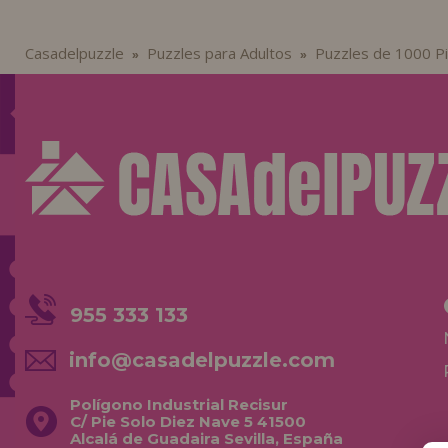
Casadelpuzzle
Puzzles para Adultos
Puzzles de 1000 P
»
»
955 333 133
info@casadelpuzzle.com
Polígono Industrial Recisur
C/ Pie Solo Diez Nave 5 41500
Alcalá de Guadaira Sevilla, España