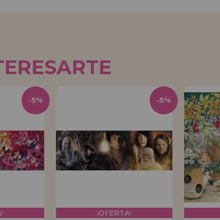
TERESARTE
-5%
-5%
!
¡OFERTA!