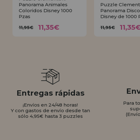
Panorama Animales
Puzzle Clement
Coloridos Disney 1000
Panorama Disco
Pzas
Disney de 1000 
11,35€
11,
11,95€
11,95€
11,35€
11,35
11,95€
11,95€
COMPRAR
COMPR
Env
Entregas rápidas
Para t
¡Envíos en 24/48 horas!
sup
Y con gastos de envío desde tan
(Enví
sólo 4,95€ hasta 3 puzzles