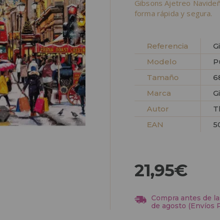
Gibsons Ajetreo Navide
forma rápida y segura.
Referencia
G
Modelo
P
Tamaño
6
Marca
G
Autor
T
EAN
5
21,95€
Compra antes de las
de agosto (Envíos 