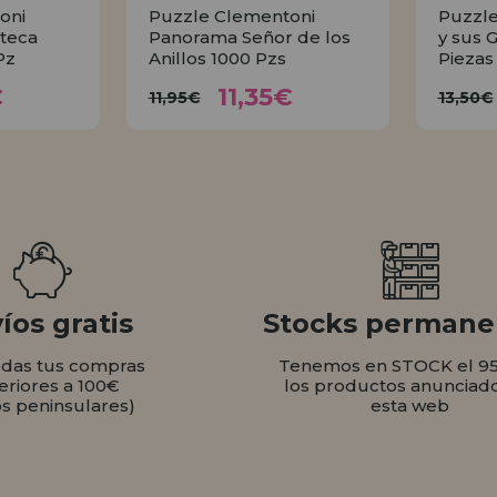
oni
Puzzle Clementoni
Puzzle
teca
Panorama Señor de los
y sus 
Pz
Anillos 1000 Pzs
Piezas
35€
11,35€
11,95€
1
€
11,35€
11,95€
13,50€
AR
COMPRAR
íos gratis
Stocks permane
odas tus compras
Tenemos en STOCK el 9
eriores a 100€
los productos anunciad
os peninsulares)
esta web