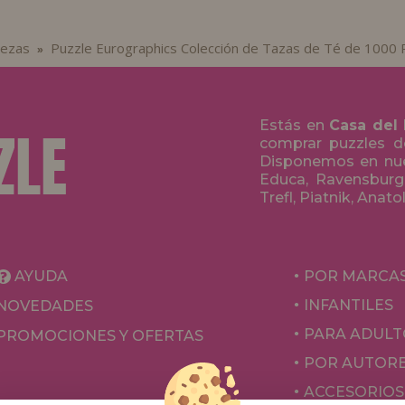
iezas
Puzzle Eurographics Colección de Tazas de Té de 1000 
»
Estás en
Casa del
comprar puzzles de
Disponemos en nue
Educa, Ravensburge
Trefl, Piatnik, Anat
AYUDA
POR MARCA
INFANTILES
NOVEDADES
PARA ADULT
PROMOCIONES Y OFERTAS
POR AUTOR
ACCESORIOS