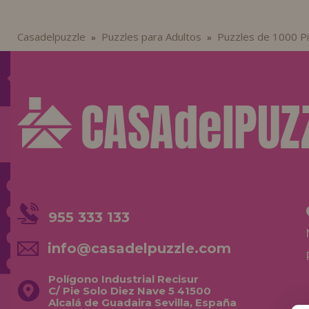
Casadelpuzzle
Puzzles para Adultos
Puzzles de 1000 P
»
»
955 333 133
info@casadelpuzzle.com
Polígono Industrial Recisur
C/ Pie Solo Diez Nave 5 41500
Alcalá de Guadaira Sevilla, España