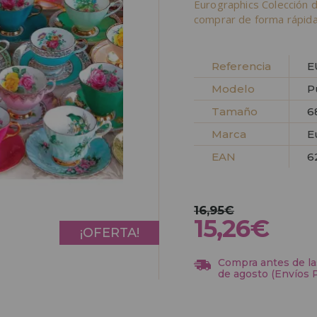
Eurographics Colección 
comprar de forma rápida
Referencia
E
Modelo
P
Tamaño
6
Marca
E
EAN
6
16,95€
15,26€
¡OFERTA!
Compra antes de las
de agosto (Envíos 