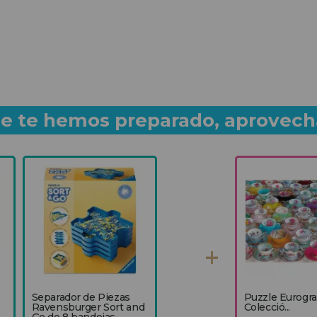
que te hemos preparado, aprovech
Separador de Piezas
Puzzle Eurogr
Ravensburger Sort and
Colecció...
Go de 8 bandejas