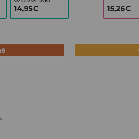
14,95€
15,26€
as
.