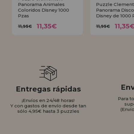
Panorama Animales
Puzzle Clement
Coloridos Disney 1000
Panorama Disco
Pzas
Disney de 1000 
11,35€
11,
11,95€
11,95€
11,35€
11,35
11,95€
11,95€
COMPRAR
COMPR
Env
Entregas rápidas
Para t
¡Envíos en 24/48 horas!
sup
Y con gastos de envío desde tan
(Enví
sólo 4,95€ hasta 3 puzzles