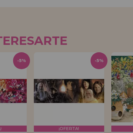
TERESARTE
-5%
-5%
!
¡OFERTA!