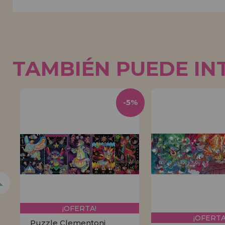
TAMBIÉN PUEDE IN
5%
-5%
¡OFERTA!
¡OFERTA
Puzzle Clementoni