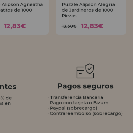
 Alipson Agneatha
Puzzle Alipson Alegría
Gatitos de 1000
de Jardineros de 1000
Piezas
12,83€
12,83€
3,50€
13,50€
12,83€
12,83€
13,50€
COMPRAR
COMPRAR
Pagos seguros
ntes
· Transferencia Bancaria
5% de
· Pago con tarjeta o Bizum
os en
· Paypal (sobrecargo)
· Contrareembolso (sobrecargo)