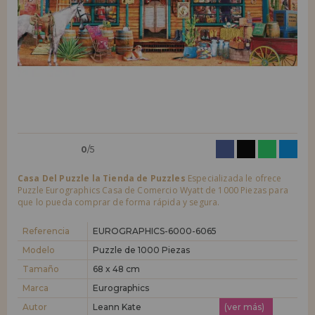
LIQUIDACIONES
Quiero registrarme como
nuevo cliente
Al crear una cuenta en casadelpuzzle.com podrás realizar tus compras
INFORMACIÓN
rápidamente en nuestra tienda virtual, revisar el estado de tus pedidos
y consultar tus operaciones anteriores.
955 333 133
¡Adelante! Te estábamos esperando.
info@casadelpuzzle.com
NUEVO CLIENTE
0
/5
Casa Del Puzzle la Tienda de Puzzles
Especializada le ofrece
Puzzle Eurographics Casa de Comercio Wyatt de 1000 Piezas para
que lo pueda comprar de forma rápida y segura.
Quiero registrarme como
nuevo distribuidor
Referencia
EUROGRAPHICS-6000-6065
Modelo
Puzzle de 1000 Piezas
Tamaño
68 x 48 cm
¿Eres Profesional o Empresa?. ¿Quieres vender en tu negocio
nuestros productos?. Regístrate como distribuidor y conoce nuestras
Marca
Eurographics
condiciones de ventas con descuentos especiales para la distribución.
Autor
Leann Kate
(ver más)
¡Adelante! Te estábamos esperando.