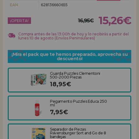
EAN
628136660655
REGISTRO DISTRIBUIDOR
15,26€
16,95€
¡OFERTA!
Compra antes de las 13:00h de hoy y lo recibirás a partir del
lunes 10 de agosto (Envíos Peninsulares)
¡Mira el pack que te hemos preparado, aprovecha su
descuento!
Guarda Puzzles Clementoni
500-2000 Piezas
18,95€
Pegamento Puzzles Educa 250
ml
7,95€
Separador de Piezas
Ravensburger Sort and Go de 8
bandejas