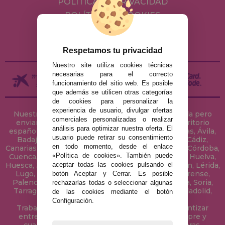
POLÍTICA DE PRIVACIDAD
POLÍTICA DE COOKIES
ENVÍOS Y DEVOLUCIONES
DEVOLUCIONES / DESISTIMIENTO
Respetamos tu privacidad
Nuestro site utiliza cookies técnicas
necesarias para el correcto
funcionamiento del sitio web. Es posible
que además se utilicen otras categorías
de cookies para personalizar la
experiencia de usuario, divulgar ofertas
Nuestra tienda de puzzles está ubicada en Sevilla pero
comerciales personalizadas o realizar
enviamos tus puzzles a cualquier ciudad del territorio
análisis para optimizar nuestra oferta. El
español: Álava, Albacete, Alicante, Almería, Asturias, Ávila,
usuario puede retirar su consentimiento
Badajoz, Baleares, Barcelona, Burgos, Cáceres, Cádiz,
en todo momento, desde el enlace
Canarias, Cantabria, Castellón, Ceuta, Ciudad Real, Córdoba,
«Política de cookies». También puede
Cuenca, Gerona, Granada, Guadalajara, Guipúzcoa, Huelva,
aceptar todas las cookies pulsando el
Huesca, Jaén, La Coruña, La Rioja, Las Palmas, Leon, Lérida,
Lugo, Madrid, Málaga, Melilla, Murcia, Navarra, Orense,
botón Aceptar y Cerrar. Es posible
Palencia, Pontevedra, Salamanca, Segovia, Sevilla, Soria,
rechazarlas todas o seleccionar algunas
Tarragona, Tenerife, Teruel, Toledo, Valencia, Valladolid,
de las cookies mediante el botón
Vizcaya, Zamora y Zaragoza.
Configuración.
Trabajamos con Stocks permanentes para garantizar
entregas rápidas en territorio peninsular, siempre y