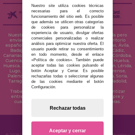
Nuestro site utiliza cookies técnicas
necesarias para el correcto
funcionamiento del sitio web. Es posible
que además se utilicen otras categorías
de cookies para personalizar la
experiencia de usuario, divulgar ofertas
Nuestra tienda de puzzles está ubicada en Sevilla pero
comerciales personalizadas o realizar
enviamos tus puzzles a cualquier ciudad del territorio
análisis para optimizar nuestra oferta. El
español: Álava, Albacete, Alicante, Almería, Asturias, Ávila,
usuario puede retirar su consentimiento
Badajoz, Baleares, Barcelona, Burgos, Cáceres, Cádiz,
en todo momento, desde el enlace
Canarias, Cantabria, Castellón, Ceuta, Ciudad Real, Córdoba,
«Política de cookies». También puede
Cuenca, Gerona, Granada, Guadalajara, Guipúzcoa, Huelva,
aceptar todas las cookies pulsando el
Huesca, Jaén, La Coruña, La Rioja, Las Palmas, Leon, Lérida,
Lugo, Madrid, Málaga, Melilla, Murcia, Navarra, Orense,
botón Aceptar y Cerrar. Es posible
Palencia, Pontevedra, Salamanca, Segovia, Sevilla, Soria,
rechazarlas todas o seleccionar algunas
Tarragona, Tenerife, Teruel, Toledo, Valencia, Valladolid,
de las cookies mediante el botón
Vizcaya, Zamora y Zaragoza.
Configuración.
Trabajamos con Stocks permanentes para garantizar
entregas rápidas en territorio peninsular, siempre y
cuando el pedido se realice antes de las 18 horas.
Rechazar todas
Aceptar y cerrar
© 2026 CasaDelPuzzle.com - Tienda Online para comprar Puzzles y