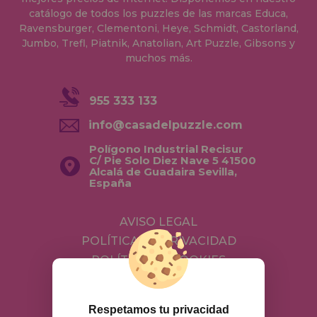
catálogo de todos los puzzles de las marcas Educa,
Ravensburger, Clementoni, Heye, Schmidt, Castorland,
Jumbo, Trefl, Piatnik, Anatolian, Art Puzzle, Gibsons y
muchos más.
955 333 133
info@casadelpuzzle.com
Polígono Industrial Recisur
C/ Pie Solo Diez Nave 5 41500
Alcalá de Guadaira Sevilla,
España
AVISO LEGAL
POLÍTICA DE PRIVACIDAD
POLÍTICA DE COOKIES
ENVÍOS Y DEVOLUCIONES
DEVOLUCIONES / DESISTIMIENTO
Respetamos tu privacidad