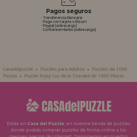
Pagos seguros
· Transferencia Bancaria
· Pago con tarjeta o Bizum
· Paypal (sobrecargo)
· Contrareembolso (sobrecargo)
Casadelpuzzle
Puzzles para Adultos
Puzzles de 1000
»
»
Piezas
Puzzle Enjoy Luz de la Toscana de 1000 Piezas
»
Estás en
Casa del Puzzle
, en nuestra tienda de puzzles
donde podrás comprar puzzles de forma online a los
mejores precios de Internet. Disponemos en nuestro