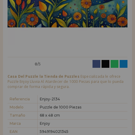
LIQUIDACIONES
Quiero registrarme como
nuevo cliente
Al crear una cuenta en casadelpuzzle.com podrás realizar tus compras
INFORMACIÓN
rápidamente en nuestra tienda virtual, revisar el estado de tus pedidos
y consultar tus operaciones anteriores.
955 333 133
¡Adelante! Te estábamos esperando.
info@casadelpuzzle.com
NUEVO CLIENTE
0
/5
Casa Del Puzzle la Tienda de Puzzles
Especializada le ofrece
Puzzle Enjoy Lluvia Al Atardecer de 1000 Piezas para que lo pueda
comprar de forma rápida y segura.
Quiero registrarme como
nuevo distribuidor
Referencia
Enjoy-2134
Modelo
Puzzle de 1000 Piezas
Tamaño
68 x 48 cm
¿Eres Profesional o Empresa?. ¿Quieres vender en tu negocio
nuestros productos?. Regístrate como distribuidor y conoce nuestras
Marca
Enjoy
condiciones de ventas con descuentos especiales para la distribución.
EAN
5949194021345
¡Adelante! Te estábamos esperando.