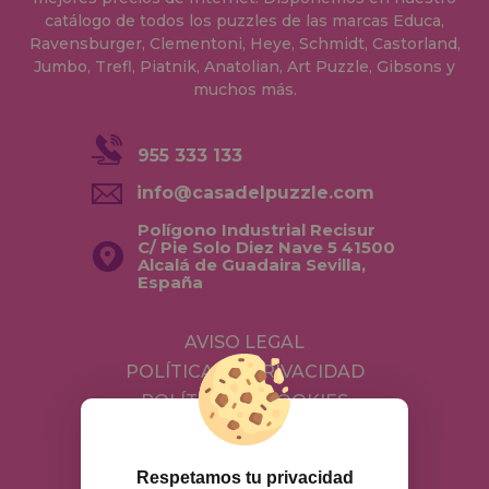
catálogo de todos los puzzles de las marcas Educa,
Ravensburger, Clementoni, Heye, Schmidt, Castorland,
Jumbo, Trefl, Piatnik, Anatolian, Art Puzzle, Gibsons y
muchos más.
955 333 133
info@casadelpuzzle.com
Polígono Industrial Recisur
C/ Pie Solo Diez Nave 5 41500
Alcalá de Guadaira Sevilla,
España
AVISO LEGAL
POLÍTICA DE PRIVACIDAD
POLÍTICA DE COOKIES
ENVÍOS Y DEVOLUCIONES
DEVOLUCIONES / DESISTIMIENTO
Respetamos tu privacidad