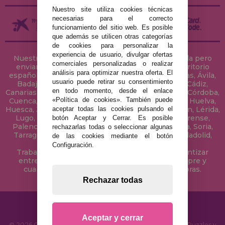
Nuestro site utiliza cookies técnicas
necesarias para el correcto
funcionamiento del sitio web. Es posible
que además se utilicen otras categorías
de cookies para personalizar la
experiencia de usuario, divulgar ofertas
Nuestra tienda de puzzles está ubicada en Sevilla pero
comerciales personalizadas o realizar
enviamos tus puzzles a cualquier ciudad del territorio
análisis para optimizar nuestra oferta. El
español: Álava, Albacete, Alicante, Almería, Asturias, Ávila,
usuario puede retirar su consentimiento
Badajoz, Baleares, Barcelona, Burgos, Cáceres, Cádiz,
en todo momento, desde el enlace
Canarias, Cantabria, Castellón, Ceuta, Ciudad Real, Córdoba,
«Política de cookies». También puede
Cuenca, Gerona, Granada, Guadalajara, Guipúzcoa, Huelva,
aceptar todas las cookies pulsando el
Huesca, Jaén, La Coruña, La Rioja, Las Palmas, Leon, Lérida,
Lugo, Madrid, Málaga, Melilla, Murcia, Navarra, Orense,
botón Aceptar y Cerrar. Es posible
Palencia, Pontevedra, Salamanca, Segovia, Sevilla, Soria,
rechazarlas todas o seleccionar algunas
Tarragona, Tenerife, Teruel, Toledo, Valencia, Valladolid,
de las cookies mediante el botón
Vizcaya, Zamora y Zaragoza.
Configuración.
Trabajamos con Stocks permanentes para garantizar
entregas rápidas en territorio peninsular, siempre y
cuando el pedido se realice antes de las 18 horas.
Rechazar todas
Aceptar y cerrar
© 2026 CasaDelPuzzle.com - Tienda Online para comprar Puzzles y