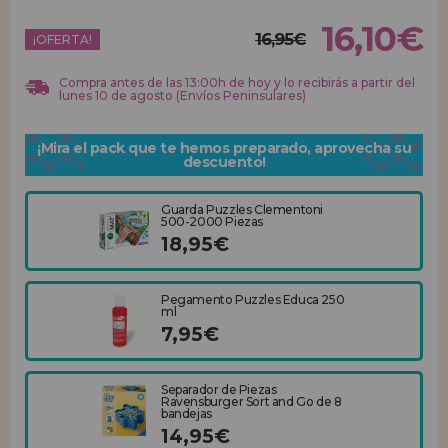
16,10€
16,95€
REGISTRO DISTRIBUIDOR
¡OFERTA!
Compra antes de las 13:00h de hoy y lo recibirás a partir del
lunes 10 de agosto (Envíos Peninsulares)
¡Mira el pack que te hemos preparado, aprovecha su
descuento!
Guarda Puzzles Clementoni
500-2000 Piezas
18,95€
Pegamento Puzzles Educa 250
ml
7,95€
Separador de Piezas
Ravensburger Sort and Go de 8
bandejas
14,95€