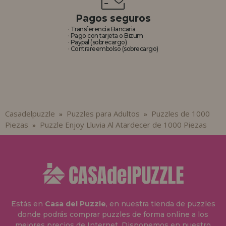
Pagos seguros
· Transferencia Bancaria
· Pago con tarjeta o Bizum
· Paypal (sobrecargo)
· Contrareembolso (sobrecargo)
Casadelpuzzle
Puzzles para Adultos
Puzzles de 1000
»
»
Piezas
Puzzle Enjoy Lluvia Al Atardecer de 1000 Piezas
»
Estás en
Casa del Puzzle
, en nuestra tienda de puzzles
donde podrás comprar puzzles de forma online a los
mejores precios de Internet. Disponemos en nuestro