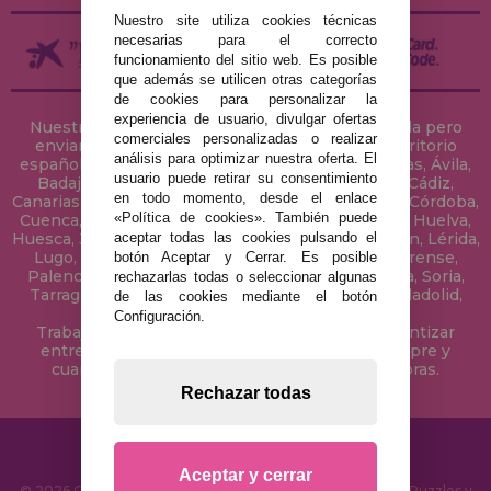
Nuestro site utiliza cookies técnicas
necesarias para el correcto
funcionamiento del sitio web. Es posible
que además se utilicen otras categorías
de cookies para personalizar la
experiencia de usuario, divulgar ofertas
Nuestra tienda de puzzles está ubicada en Sevilla pero
comerciales personalizadas o realizar
enviamos tus puzzles a cualquier ciudad del territorio
análisis para optimizar nuestra oferta. El
español: Álava, Albacete, Alicante, Almería, Asturias, Ávila,
usuario puede retirar su consentimiento
Badajoz, Baleares, Barcelona, Burgos, Cáceres, Cádiz,
en todo momento, desde el enlace
Canarias, Cantabria, Castellón, Ceuta, Ciudad Real, Córdoba,
«Política de cookies». También puede
Cuenca, Gerona, Granada, Guadalajara, Guipúzcoa, Huelva,
aceptar todas las cookies pulsando el
Huesca, Jaén, La Coruña, La Rioja, Las Palmas, Leon, Lérida,
Lugo, Madrid, Málaga, Melilla, Murcia, Navarra, Orense,
botón Aceptar y Cerrar. Es posible
Palencia, Pontevedra, Salamanca, Segovia, Sevilla, Soria,
rechazarlas todas o seleccionar algunas
Tarragona, Tenerife, Teruel, Toledo, Valencia, Valladolid,
de las cookies mediante el botón
Vizcaya, Zamora y Zaragoza.
Configuración.
Trabajamos con Stocks permanentes para garantizar
entregas rápidas en territorio peninsular, siempre y
cuando el pedido se realice antes de las 18 horas.
Rechazar todas
Aceptar y cerrar
© 2026 CasaDelPuzzle.com - Tienda Online para comprar Puzzles y