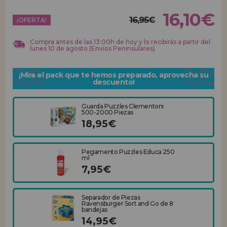
16,10€
16,95€
REGISTRO DISTRIBUIDOR
¡OFERTA!
Compra antes de las 13:00h de hoy y lo recibirás a partir del
lunes 10 de agosto (Envíos Peninsulares)
¡Mira el pack que te hemos preparado, aprovecha su
descuento!
Guarda Puzzles Clementoni
500-2000 Piezas
18,95€
Pegamento Puzzles Educa 250
ml
7,95€
Separador de Piezas
Ravensburger Sort and Go de 8
bandejas
14,95€