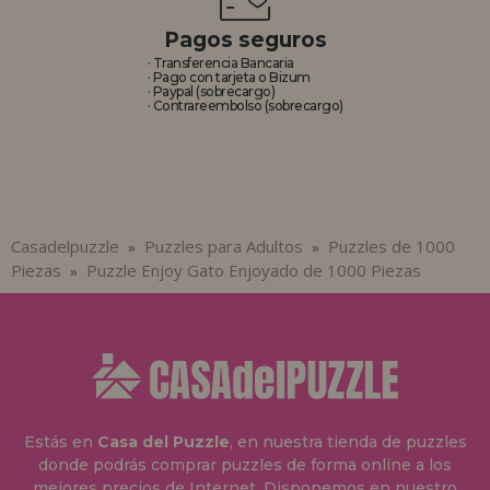
Pagos seguros
· Transferencia Bancaria
· Pago con tarjeta o Bizum
· Paypal (sobrecargo)
· Contrareembolso (sobrecargo)
Casadelpuzzle
Puzzles para Adultos
Puzzles de 1000
»
»
Piezas
Puzzle Enjoy Gato Enjoyado de 1000 Piezas
»
Estás en
Casa del Puzzle
, en nuestra tienda de puzzles
donde podrás comprar puzzles de forma online a los
mejores precios de Internet. Disponemos en nuestro