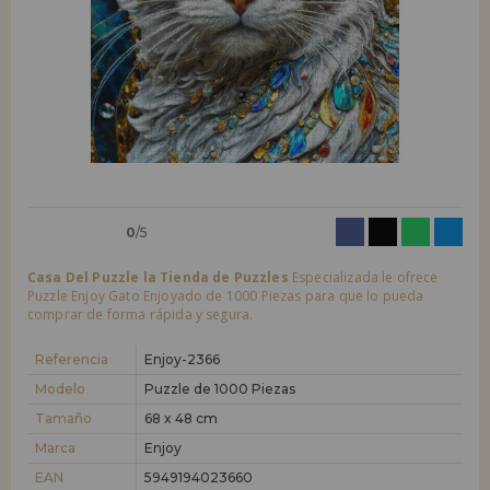
LIQUIDACIONES
Quiero registrarme como
nuevo cliente
Al crear una cuenta en casadelpuzzle.com podrás realizar tus compras
INFORMACIÓN
rápidamente en nuestra tienda virtual, revisar el estado de tus pedidos
y consultar tus operaciones anteriores.
955 333 133
¡Adelante! Te estábamos esperando.
info@casadelpuzzle.com
NUEVO CLIENTE
0
/5
Casa Del Puzzle la Tienda de Puzzles
Especializada le ofrece
Puzzle Enjoy Gato Enjoyado de 1000 Piezas para que lo pueda
comprar de forma rápida y segura.
Quiero registrarme como
nuevo distribuidor
Referencia
Enjoy-2366
Modelo
Puzzle de 1000 Piezas
Tamaño
68 x 48 cm
¿Eres Profesional o Empresa?. ¿Quieres vender en tu negocio
nuestros productos?. Regístrate como distribuidor y conoce nuestras
Marca
Enjoy
condiciones de ventas con descuentos especiales para la distribución.
EAN
5949194023660
¡Adelante! Te estábamos esperando.