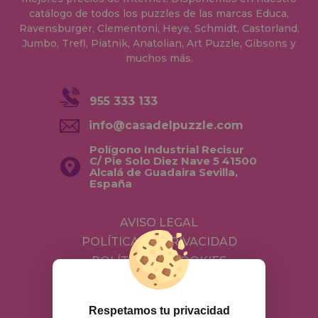
catálogo de todos los puzzles de las marcas Educa,
Ravensburger, Clementoni, Heye, Schmidt, Castorland,
Jumbo, Trefl, Piatnik, Anatolian, Art Puzzle, Gibsons y
muchos más.
955 333 133
info@casadelpuzzle.com
Polígono Industrial Recisur
C/ Pie Solo Diez Nave 5 41500
Alcalá de Guadaira Sevilla,
España
AVISO LEGAL
POLÍTICA DE PRIVACIDAD
POLÍTICA DE COOKIES
ENVÍOS Y DEVOLUCIONES
DEVOLUCIONES / DESISTIMIENTO
Respetamos tu privacidad