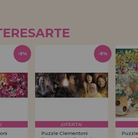
TERESARTE
-5%
-5%
!
¡OFERTA!
oni
Puzzle Clementoni
Puzzle