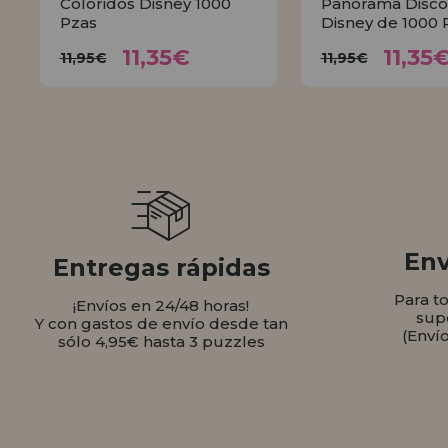
Coloridos Disney 1000
Panorama Disco
Pzas
Disney de 1000 
11,35€
11,
11,95€
11,95€
11,35€
11,35
11,95€
11,95€
COMPRAR
COMPR
Env
Entregas rápidas
Para t
¡Envíos en 24/48 horas!
sup
Y con gastos de envío desde tan
(Enví
sólo 4,95€ hasta 3 puzzles