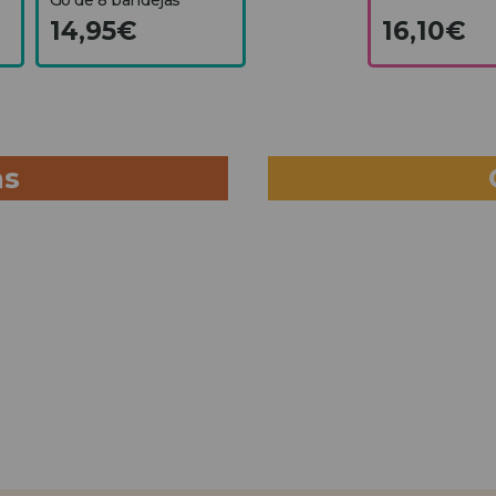
14,95€
16,10€
as