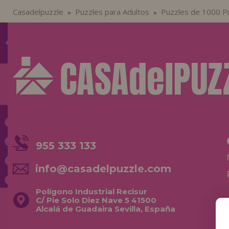
Casadelpuzzle
Puzzles para Adultos
Puzzles de 1000 P
»
»
955 333 133
info@casadelpuzzle.com
Polígono Industrial Recisur
C/ Pie Solo Diez Nave 5 41500
Alcalá de Guadaira Sevilla, España