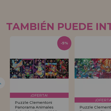
TAMBIÉN PUEDE IN
5%
-5%
¡OFERTA!
¡OFERTA
Puzzle Clementoni
Panorama Animales
Puzzle Clement