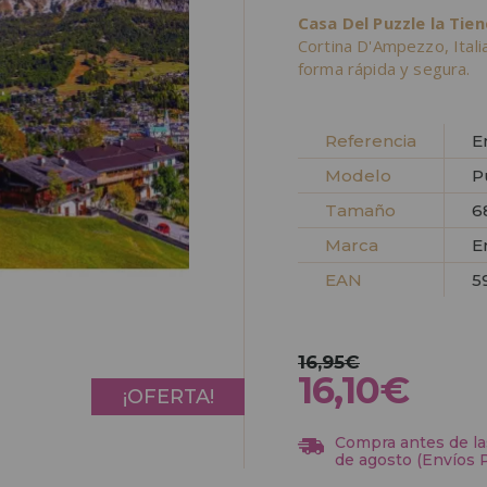
Casa Del Puzzle la Tie
Cortina D'Ampezzo, Ital
forma rápida y segura.
Referencia
E
Modelo
P
Tamaño
6
Marca
E
EAN
5
16,95€
16,10€
¡OFERTA!
Compra antes de las
de agosto (Envíos 