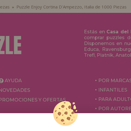
iezas
Puzzle Enjoy Cortina D'Ampezzo, Italia de 1000 Piezas
»
Estás en
Casa del
comprar puzzles de
Disponemos en nue
Educa, Ravensburge
Trefl, Piatnik, Anat
AYUDA
POR MARCA
INFANTILES
NOVEDADES
PARA ADULT
PROMOCIONES Y OFERTAS
POR AUTOR
ACCESORIOS
JUEGOS DE 