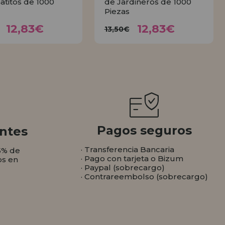
Gatitos de 1000
de Jardineros de 1000
Piezas
12,83€
12,83€
3,50€
13,50€
12,83€
12,83€
13,50€
COMPRAR
COMPRAR
Pagos seguros
ntes
· Transferencia Bancaria
5% de
· Pago con tarjeta o Bizum
os en
· Paypal (sobrecargo)
· Contrareembolso (sobrecargo)