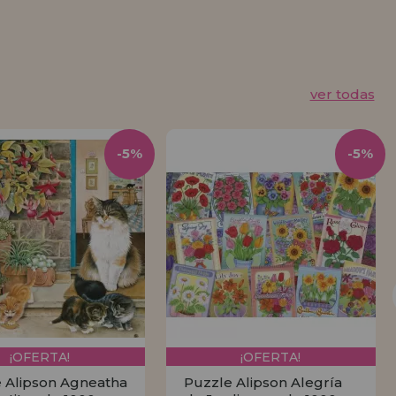
ver todas
-5%
-5%
¡OFERTA!
¡OFERTA!
 Alipson Agneatha
Puzzle Alipson Alegría