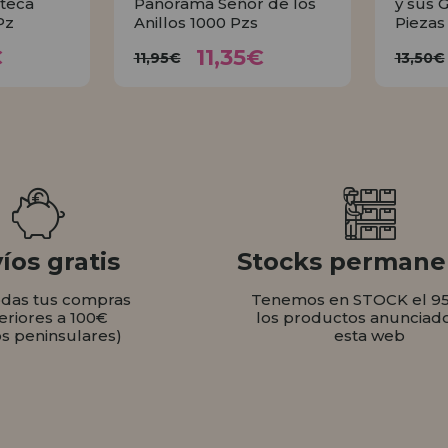
teca
Panorama Señor de los
y sus 
Pz
Anillos 1000 Pzs
Piezas
35€
11,35€
11,95€
1
€
11,35€
11,95€
13,50€
AR
COMPRAR
íos gratis
Stocks permane
odas tus compras
Tenemos en STOCK el 9
eriores a 100€
los productos anunciad
os peninsulares)
esta web