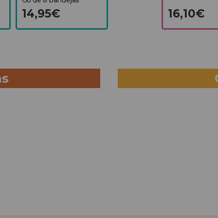
14,95€
16,10€
as