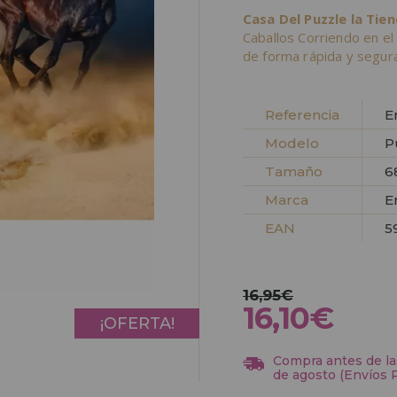
Casa Del Puzzle la Tie
Caballos Corriendo en e
de forma rápida y segura
Referencia
E
Modelo
P
Tamaño
6
Marca
E
EAN
5
16,95€
16,10€
¡OFERTA!
Compra antes de las
de agosto (Envíos 