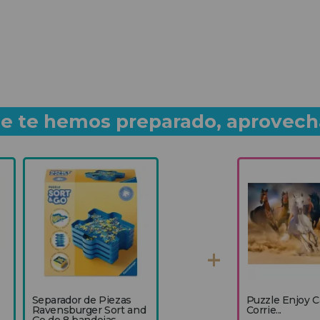
que te hemos preparado, aprovech
Separador de Piezas
Puzzle Enjoy C
Ravensburger Sort and
Corrie...
Go de 8 bandejas