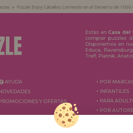
iezas
Puzzle Enjoy Caballos Corriendo en el Desierto de 1000 
»
Estás en
Casa del
comprar puzzles de
Disponemos en nue
Educa, Ravensburge
Trefl, Piatnik, Anat
AYUDA
POR MARCA
INFANTILES
NOVEDADES
PARA ADULT
PROMOCIONES Y OFERTAS
POR AUTOR
ACCESORIOS
JUEGOS DE 