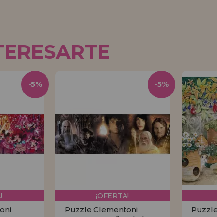
TERESARTE
-5%
-5%
!
¡OFERTA!
oni
Puzzle Clementoni
Puzzle