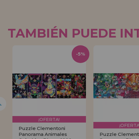
TAMBIÉN PUEDE IN
5%
-5%
¡OFERTA!
¡OFERTA
Puzzle Clementoni
Panorama Animales
Puzzle Clement