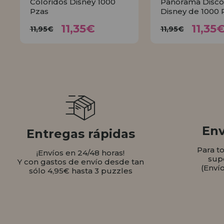
Coloridos Disney 1000
Panorama Disco
Pzas
Disney de 1000 
11,35€
11,
11,95€
11,95€
11,35€
11,35
11,95€
11,95€
COMPRAR
COMPR
Env
Entregas rápidas
Para t
¡Envíos en 24/48 horas!
sup
Y con gastos de envío desde tan
(Enví
sólo 4,95€ hasta 3 puzzles