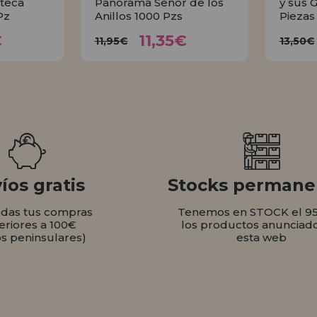
teca
Panorama Señor de los
y sus 
Pz
Anillos 1000 Pzs
Piezas
35€
11,35€
11,95€
1
€
11,35€
11,95€
13,50€
AR
COMPRAR
íos gratis
Stocks permane
odas tus compras
Tenemos en STOCK el 9
eriores a 100€
los productos anunciad
os peninsulares)
esta web