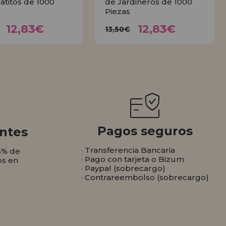
Gatitos de 1000
de Jardineros de 1000
Piezas
12,83€
12,83€
3,50€
13,50€
12,83€
12,83€
13,50€
COMPRAR
COMPRAR
Pagos seguros
ntes
· Transferencia Bancaria
5% de
· Pago con tarjeta o Bizum
os en
· Paypal (sobrecargo)
· Contrareembolso (sobrecargo)