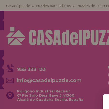
Casadelpuzzle
Puzzles para Adultos
Puzzles de 1000 P
»
»
955 333 133
info@casadelpuzzle.com
Polígono Industrial Recisur
C/ Pie Solo Diez Nave 5 41500
Alcalá de Guadaira Sevilla, España