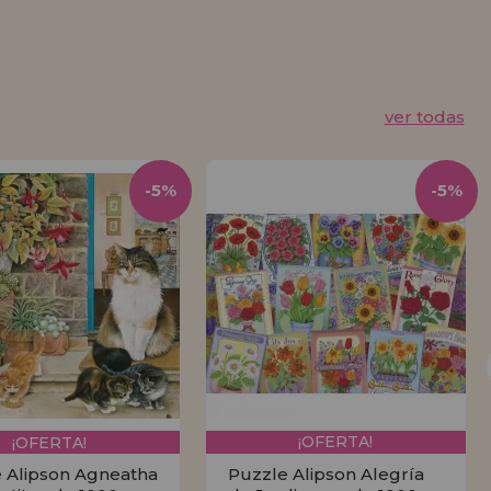
ver todas
-5%
-5%
¡OFERTA!
¡OFERTA!
 Alipson Agneatha
Puzzle Alipson Alegría