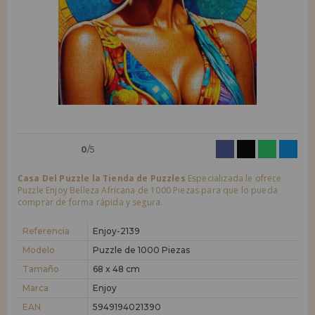
LIQUIDACIONES
Quiero registrarme como
nuevo cliente
Al crear una cuenta en casadelpuzzle.com podrás realizar tus compras
INFORMACIÓN
rápidamente en nuestra tienda virtual, revisar el estado de tus pedidos
y consultar tus operaciones anteriores.
955 333 133
¡Adelante! Te estábamos esperando.
info@casadelpuzzle.com
NUEVO CLIENTE
0
/5
Casa Del Puzzle la Tienda de Puzzles
Especializada le ofrece
Puzzle Enjoy Belleza Africana de 1000 Piezas para que lo pueda
comprar de forma rápida y segura.
Quiero registrarme como
nuevo distribuidor
Referencia
Enjoy-2139
Modelo
Puzzle de 1000 Piezas
Tamaño
68 x 48 cm
¿Eres Profesional o Empresa?. ¿Quieres vender en tu negocio
nuestros productos?. Regístrate como distribuidor y conoce nuestras
Marca
Enjoy
condiciones de ventas con descuentos especiales para la distribución.
EAN
5949194021390
¡Adelante! Te estábamos esperando.