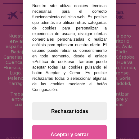
Nuestro site utiliza cookies técnicas
necesarias para el correcto
funcionamiento del sitio web. Es posible
que además se utilicen otras categorías
de cookies para personalizar la
experiencia de usuario, divulgar ofertas
Nuestra tienda de puzzles está ubicada en Sevilla pero
comerciales personalizadas o realizar
enviamos tus puzzles a cualquier ciudad del territorio
análisis para optimizar nuestra oferta. El
español: Álava, Albacete, Alicante, Almería, Asturias, Ávila,
usuario puede retirar su consentimiento
Badajoz, Baleares, Barcelona, Burgos, Cáceres, Cádiz,
en todo momento, desde el enlace
Canarias, Cantabria, Castellón, Ceuta, Ciudad Real, Córdoba,
«Política de cookies». También puede
Cuenca, Gerona, Granada, Guadalajara, Guipúzcoa, Huelva,
aceptar todas las cookies pulsando el
Huesca, Jaén, La Coruña, La Rioja, Las Palmas, Leon, Lérida,
Lugo, Madrid, Málaga, Melilla, Murcia, Navarra, Orense,
botón Aceptar y Cerrar. Es posible
Palencia, Pontevedra, Salamanca, Segovia, Sevilla, Soria,
rechazarlas todas o seleccionar algunas
Tarragona, Tenerife, Teruel, Toledo, Valencia, Valladolid,
de las cookies mediante el botón
Vizcaya, Zamora y Zaragoza.
Configuración.
Trabajamos con Stocks permanentes para garantizar
entregas rápidas en territorio peninsular, siempre y
cuando el pedido se realice antes de las 18 horas.
Rechazar todas
Aceptar y cerrar
© 2026 CasaDelPuzzle.com - Tienda Online para comprar Puzzles y