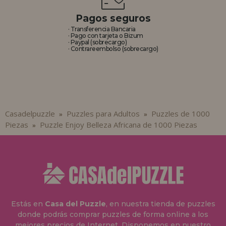
Pagos seguros
· Transferencia Bancaria
· Pago con tarjeta o Bizum
· Paypal (sobrecargo)
· Contrareembolso (sobrecargo)
Casadelpuzzle
Puzzles para Adultos
Puzzles de 1000
»
»
Piezas
Puzzle Enjoy Belleza Africana de 1000 Piezas
»
Estás en
Casa del Puzzle
, en nuestra tienda de puzzles
donde podrás comprar puzzles de forma online a los
mejores precios de Internet. Disponemos en nuestro