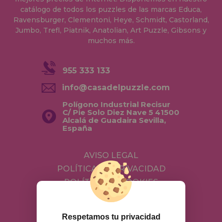
catálogo de todos los puzzles de las marcas Educa,
Ravensburger, Clementoni, Heye, Schmidt, Castorland,
Jumbo, Trefl, Piatnik, Anatolian, Art Puzzle, Gibsons y
muchos más.
955 333 133
info@casadelpuzzle.com
Polígono Industrial Recisur
C/ Pie Solo Diez Nave 5 41500
Alcalá de Guadaira Sevilla,
España
AVISO LEGAL
POLÍTICA DE PRIVACIDAD
POLÍTICA DE COOKIES
ENVÍOS Y DEVOLUCIONES
DEVOLUCIONES / DESISTIMIENTO
Respetamos tu privacidad