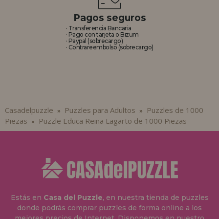
Pagos seguros
· Transferencia Bancaria
· Pago con tarjeta o Bizum
· Paypal (sobrecargo)
· Contrareembolso (sobrecargo)
Casadelpuzzle
Puzzles para Adultos
Puzzles de 1000
»
»
Piezas
Puzzle Educa Reina Lagarto de 1000 Piezas
»
Estás en
Casa del Puzzle
, en nuestra tienda de puzzles
donde podrás comprar puzzles de forma online a los
mejores precios de Internet. Disponemos en nuestro