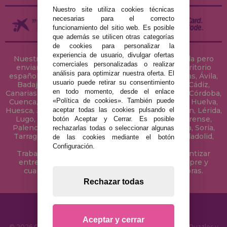
Nuestro site utiliza cookies técnicas
necesarias para el correcto
funcionamiento del sitio web. Es posible
que además se utilicen otras categorías
de cookies para personalizar la
experiencia de usuario, divulgar ofertas
Nuestra tienda de puzzles está ubicada en Sevilla pero
comerciales personalizadas o realizar
enviamos tus puzzles a cualquier ciudad del territorio
análisis para optimizar nuestra oferta. El
español: Álava, Albacete, Alicante, Almería, Asturias, Ávila,
usuario puede retirar su consentimiento
Badajoz, Baleares, Barcelona, Burgos, Cáceres, Cádiz,
en todo momento, desde el enlace
Canarias, Cantabria, Castellón, Ceuta, Ciudad Real, Córdoba,
«Política de cookies». También puede
Cuenca, Gerona, Granada, Guadalajara, Guipúzcoa, Huelva,
aceptar todas las cookies pulsando el
Huesca, Jaén, La Coruña, La Rioja, Las Palmas, Leon, Lérida,
Lugo, Madrid, Málaga, Melilla, Murcia, Navarra, Orense,
botón Aceptar y Cerrar. Es posible
Palencia, Pontevedra, Salamanca, Segovia, Sevilla, Soria,
rechazarlas todas o seleccionar algunas
Tarragona, Tenerife, Teruel, Toledo, Valencia, Valladolid,
de las cookies mediante el botón
Vizcaya, Zamora y Zaragoza.
Configuración.
Trabajamos con Stocks permanentes para garantizar
entregas rápidas en territorio peninsular, siempre y
cuando el pedido se realice antes de las 18 horas.
Rechazar todas
Aceptar y cerrar
© 2026 CasaDelPuzzle.com - Tienda Online para comprar Puzzles y