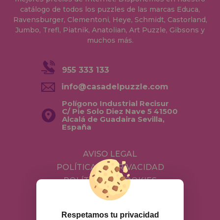
catálogo de todos los puzzles de las marcas Educa,
Ravensburger, Clementoni, Heye, Schmidt, Castorland,
Jumbo, Trefl, Piatnik, Anatolian, Art Puzzle, Gibsons y
muchos más.
955 333 133
info@casadelpuzzle.com
Polígono Industrial Recisur
C/ Pie Solo Diez Nave 5 41500
Alcalá de Guadaira Sevilla,
España
AVISO LEGAL
POLÍTICA DE PRIVACIDAD
POLÍTICA DE COOKIES
ENVÍOS Y DEVOLUCIONES
DEVOLUCIONES / DESISTIMIENTO
Respetamos tu privacidad