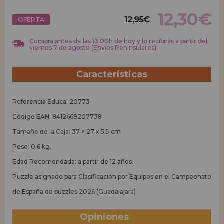
12,30€
12,95€
REGISTRO DISTRIBUIDOR
¡OFERTA!
Compra antes de las 13:00h de hoy y lo recibirás a partir del
viernes 7 de agosto (Envíos Peninsulares)
Características
Referencia Educa: 20773
Código EAN: 8412668207738
Tamaño de la Caja: 37 × 27 x 5.5 cm
Peso: 0.6 kg.
Edad Recomendada: a partir de 12 años.
Puzzle asignado para Clasificación por Equipos en el Campeonato
de España de puzzles 2026 (Guadalajara)
Opiniones
(0)