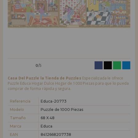
LIQUIDACIONES
Quiero registrarme como
nuevo cliente
Al crear una cuenta en casadelpuzzle.com podrás realizar tus compras
INFORMACIÓN
rápidamente en nuestra tienda virtual, revisar el estado de tus pedidos
y consultar tus operaciones anteriores.
955 333 133
¡Adelante! Te estábamos esperando.
info@casadelpuzzle.com
NUEVO CLIENTE
0
/5
Casa Del Puzzle la Tienda de Puzzles
Especializada le ofrece
Puzzle Educa Hogar Dulce Hogar de 1000 Piezas para que lo pueda
comprar de forma rápida y segura.
Quiero registrarme como
nuevo distribuidor
Referencia
Educa-20773
Modelo
Puzzle de 1000 Piezas
Tamaño
68 X 48
¿Eres Profesional o Empresa?. ¿Quieres vender en tu negocio
nuestros productos?. Regístrate como distribuidor y conoce nuestras
Marca
Educa
condiciones de ventas con descuentos especiales para la distribución.
EAN
8412668207738
¡Adelante! Te estábamos esperando.