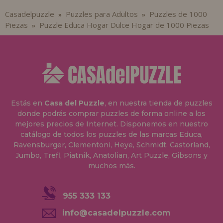
Casadelpuzzle
Puzzles para Adultos
Puzzles de 1000
»
»
Piezas
Puzzle Educa Hogar Dulce Hogar de 1000 Piezas
»
Estás en
Casa del Puzzle
, en nuestra tienda de puzzles
donde podrás comprar puzzles de forma online a los
mejores precios de Internet. Disponemos en nuestro
catálogo de todos los puzzles de las marcas Educa,
Ravensburger, Clementoni, Heye, Schmidt, Castorland,
Jumbo, Trefl, Piatnik, Anatolian, Art Puzzle, Gibsons y
muchos más.
955 333 133
info@casadelpuzzle.com