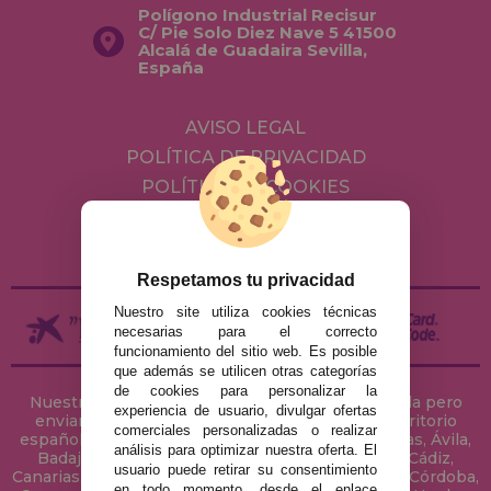
Polígono Industrial Recisur
C/ Pie Solo Diez Nave 5 41500
Alcalá de Guadaira Sevilla,
España
AVISO LEGAL
POLÍTICA DE PRIVACIDAD
POLÍTICA DE COOKIES
ENVÍOS Y DEVOLUCIONES
DEVOLUCIONES / DESISTIMIENTO
Respetamos tu privacidad
Nuestro site utiliza cookies técnicas
necesarias para el correcto
funcionamiento del sitio web. Es posible
que además se utilicen otras categorías
de cookies para personalizar la
Nuestra tienda de puzzles está ubicada en Sevilla pero
experiencia de usuario, divulgar ofertas
enviamos tus puzzles a cualquier ciudad del territorio
comerciales personalizadas o realizar
español: Álava, Albacete, Alicante, Almería, Asturias, Ávila,
análisis para optimizar nuestra oferta. El
Badajoz, Baleares, Barcelona, Burgos, Cáceres, Cádiz,
usuario puede retirar su consentimiento
Canarias, Cantabria, Castellón, Ceuta, Ciudad Real, Córdoba,
en todo momento, desde el enlace