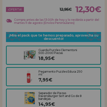
12,30€
12,95€
REGISTRO DISTRIBUIDOR
¡OFERTA!
Compra antes de las 13:00h de hoy y lo recibirás a partir del
martes 11 de agosto (Envíos Peninsulares)
¡Mira el pack que te hemos preparado, aprovecha su
descuento!
Guarda Puzzles Clementoni
500-2000 Piezas
18,95€
Pegamento Puzzles Educa 250
ml
7,95€
Separador de Piezas
Ravensburger Sort and Go de 8
bandejas
14,95€