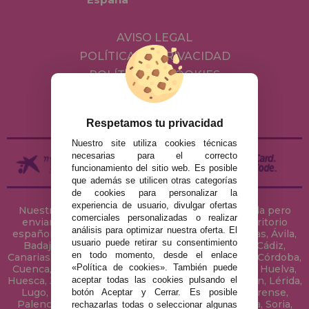
AVISO LEGAL
POLÍTICA DE PRIVACIDAD
POLÍTICA DE COOKIES
ENVÍOS Y DEVOLUCIONES
DEVOLUCIONES / DESISTIMIENTO
Respetamos tu privacidad
Nuestro site utiliza cookies técnicas
necesarias para el correcto
funcionamiento del sitio web. Es posible
que además se utilicen otras categorías
de cookies para personalizar la
experiencia de usuario, divulgar ofertas
Nuestra tienda de puzzles está ubicada en Sevilla pero
comerciales personalizadas o realizar
enviamos tus puzzles a cualquier ciudad del territorio
análisis para optimizar nuestra oferta. El
español: Álava, Albacete, Alicante, Almería, Asturias, Ávila,
usuario puede retirar su consentimiento
Badajoz, Baleares, Barcelona, Burgos, Cáceres, Cádiz,
en todo momento, desde el enlace
Canarias, Cantabria, Castellón, Ceuta, Ciudad Real, Córdoba,
«Política de cookies». También puede
Cuenca, Gerona, Granada, Guadalajara, Guipúzcoa, Huelva,
aceptar todas las cookies pulsando el
Huesca, Jaén, La Coruña, La Rioja, Las Palmas, Leon, Lérida,
Lugo, Madrid, Málaga, Melilla, Murcia, Navarra, Orense,
botón Aceptar y Cerrar. Es posible
Palencia, Pontevedra, Salamanca, Segovia, Sevilla, Soria,
rechazarlas todas o seleccionar algunas