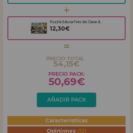
Puzzle Educa Foto de Clase d...
12,30€
PRECIO TOTAL
54,15€
PRECIO PACK:
50,69€
AÑADIR PACK
Características
Opiniones
(12)