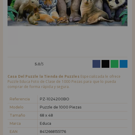
LIQUIDACIONES
Quiero registrarme como
nuevo cliente
Al crear una cuenta en casadelpuzzle.com podrás realizar tus compras
INFORMACIÓN
rápidamente en nuestra tienda virtual, revisar el estado de tus pedidos
y consultar tus operaciones anteriores.
955 333 133
¡Adelante! Te estábamos esperando.
info@casadelpuzzle.com
NUEVO CLIENTE
5.0
/5
Casa Del Puzzle la Tienda de Puzzles
Especializada le ofrece
Puzzle Educa Foto de Clase de 1000 Piezas para que lo pueda
comprar de forma rápida y segura.
Quiero registrarme como
nuevo distribuidor
Referencia
PZ-1024200BO
Modelo
Puzzle de 1000 Piezas
Tamaño
68 x 48
¿Eres Profesional o Empresa?. ¿Quieres vender en tu negocio
nuestros productos?. Regístrate como distribuidor y conoce nuestras
Marca
Educa
condiciones de ventas con descuentos especiales para la distribución.
EAN
8412668155176
¡Adelante! Te estábamos esperando.