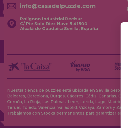
info@casadelpuzzle.com
Polígono Industrial Recisur
C/ Pie Solo Diez Nave 5 41500
Alcalá de Guadaira Sevilla, España
Nuestra tienda de puzzles está ubicada en Sevilla pero envia
Baleares, Barcelona, Burgos, Cáceres, Cádiz, Canarias, Can
Coruña, La Rioja, Las Palmas, Leon, Lérida, Lugo, Madrid, Má
Teruel, Toledo, Valencia, Valladolid, Vizcaya, Zamora y Zarag
Trabajamos con Stocks permanentes para garantizar entrega