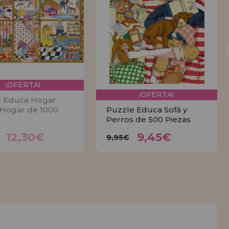
¡OFERTA!
¡OFERTA!
e Educa Hogar
Hogar de 1000
Puzzle Educa Sofá y
Perros de 500 Piezas
12,30€
9,45€
2,95€
9,95€
12,30€
9,45€
9,95€
AVÍSAME
COMPRAR