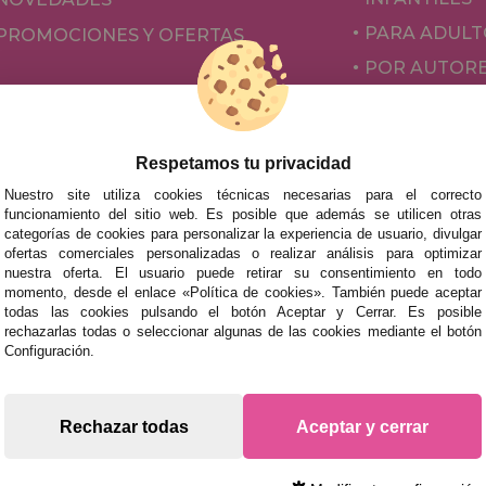
PARA ADULT
PROMOCIONES Y OFERTAS
POR AUTOR
ACCESORIOS
JUEGOS DE 
Respetamos tu privacidad
Nuestro site utiliza cookies técnicas necesarias para el correcto
funcionamiento del sitio web. Es posible que además se utilicen otras
categorías de cookies para personalizar la experiencia de usuario, divulgar
ofertas comerciales personalizadas o realizar análisis para optimizar
nuestra oferta. El usuario puede retirar su consentimiento en todo
momento, desde el enlace «Política de cookies». También puede aceptar
todas las cookies pulsando el botón Aceptar y Cerrar. Es posible
rechazarlas todas o seleccionar algunas de las cookies mediante el botón
mos tus puzzles a cualquier ciudad del territorio español: Álava
Configuración.
tabria, Castellón, Ceuta, Ciudad Real, Córdoba, Cuenca, Gerona,
laga, Melilla, Murcia, Navarra, Orense, Palencia, Pontevedra, Sa
oza.
Rechazar todas
Aceptar y cerrar
s rápidas en territorio peninsular, siempre y cuando el pedido