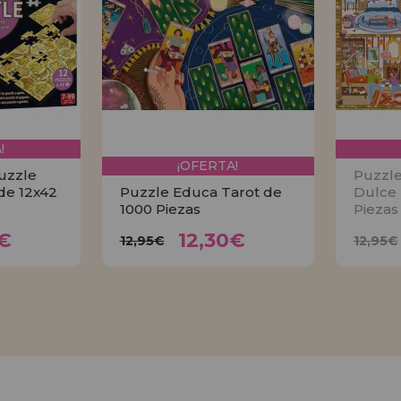
!
¡OFERTA!
uzzle
Puzzl
de 12x42
Puzzle Educa Tarot de
Dulce 
1000 Piezas
Piezas
30€
12,30€
12,95€
1
€
12,30€
12,95€
12,95€
AR
COMPRAR