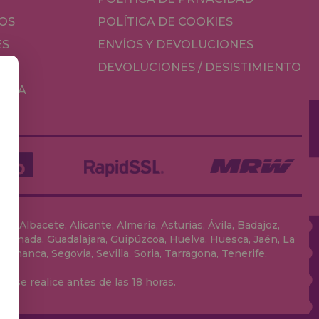
OS
POLÍTICA DE COOKIES
ES
ENVÍOS Y DEVOLUCIONES
DEVOLUCIONES / DESISTIMIENTO
MESA
, Albacete, Alicante, Almería, Asturias, Ávila, Badajoz,
 Granada, Guadalajara, Guipúzcoa, Huelva, Huesca, Jaén, La
lamanca, Segovia, Sevilla, Soria, Tarragona, Tenerife,
 se realice antes de las 18 horas.