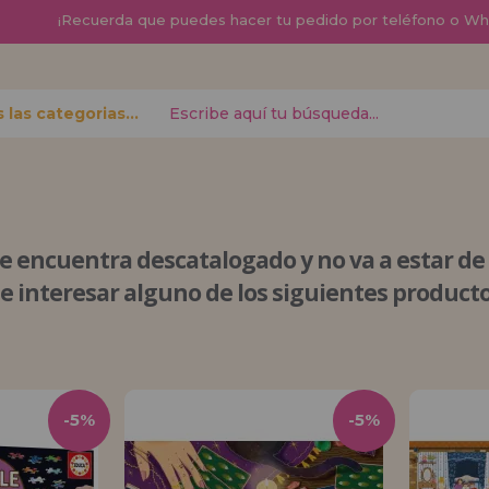
¡
Recuerda que
puedes hacer tu pedido por teléfono o W
Todas las categorias
contraseña?
se encuentra descatalogado
y no va a estar d
Quiero registra
nuevo d
e interesar alguno de los siguientes producto
izar tus
¿Eres Profesional 
r el estado
productos?. Regíst
.
de ventas con descu
-5%
-5%
¡Adelante! Te está
REGISTRO D