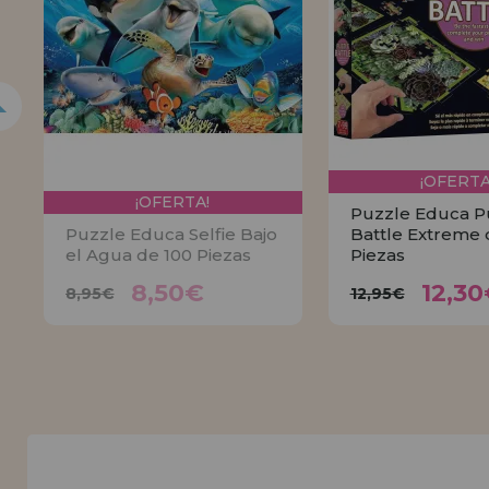
INFORMACIÓN
955 333 133
info@casadelpuzzle.com
¡OFERTA
¡OFERTA!
Puzzle Educa P
Puzzle Educa Selfie Bajo
Battle Extreme 
el Agua de 100 Piezas
Piezas
8,50€
12,
8,95€
12,95€
8,50€
12,30
8,95€
12,95€
AVÍSAME
COMPR