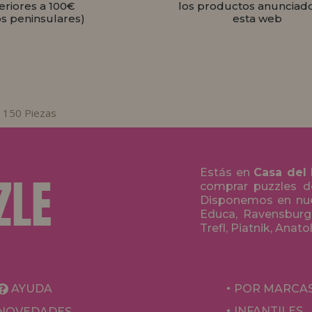
eriores a 100€
los productos anunciad
os peninsulares)
esta web
 150 Piezas
Estás en
Casa del
comprar puzzles de
Disponemos en nue
Educa, Ravensburge
Trefl, Piatnik, Anat
AYUDA
POR MARCA
INFANTILES
NOVEDADES