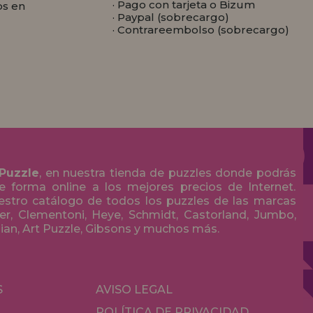
· Pago con tarjeta o Bizum
os en
· Paypal (sobrecargo)
· Contrareembolso (sobrecargo)
 Puzzle
, en nuestra tienda de puzzles donde podrás
 forma online a los mejores precios de Internet.
stro catálogo de todos los puzzles de las marcas
r, Clementoni, Heye, Schmidt, Castorland, Jumbo,
olian, Art Puzzle, Gibsons y muchos más.
S
AVISO LEGAL
POLÍTICA DE PRIVACIDAD