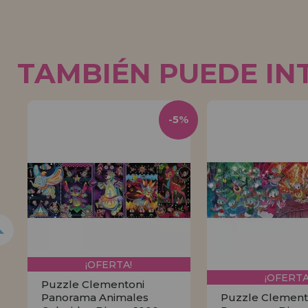
TAMBIÉN PUEDE IN
5%
-5%
¡OFERTA!
¡OFERTA
Puzzle Clementoni
Panorama Animales
Puzzle Clement