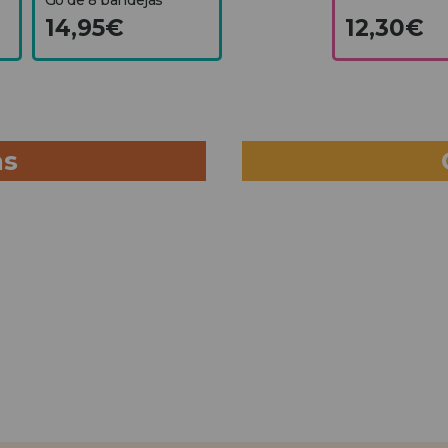
14,95€
12,30€
as