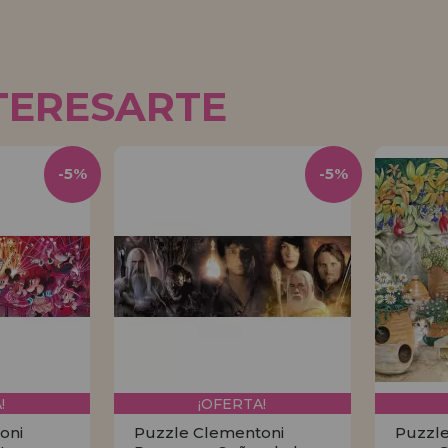
TERESARTE
-5%
-5%
!
¡OFERTA!
oni
Puzzle Clementoni
Puzzle