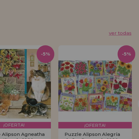
ver todas
-5%
-5%
¡OFERTA!
¡OFERTA!
 Alipson Agneatha
Puzzle Alipson Alegría