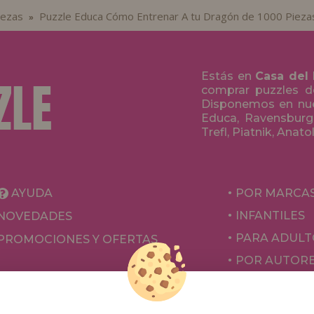
iezas
Puzzle Educa Cómo Entrenar A tu Dragón de 1000 Pieza
»
Estás en
Casa del
comprar puzzles de
Disponemos en nue
Educa, Ravensburge
Trefl, Piatnik, Anat
AYUDA
POR MARCA
INFANTILES
NOVEDADES
PARA ADULT
PROMOCIONES Y OFERTAS
POR AUTOR
ACCESORIOS
JUEGOS DE 