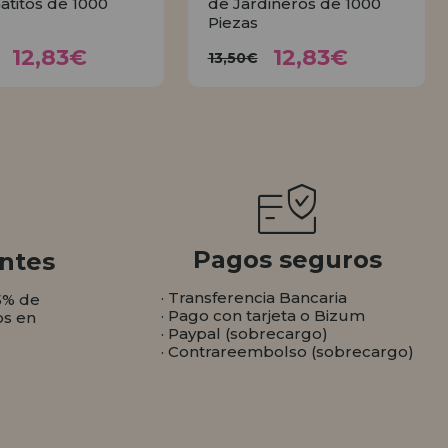
Gatitos de 1000
de Jardineros de 1000
Piezas
12,83€
12,83€
3,50€
13,50€
12,83€
12,83€
13,50€
COMPRAR
COMPRAR
Pagos seguros
ntes
· Transferencia Bancaria
5% de
· Pago con tarjeta o Bizum
os en
· Paypal (sobrecargo)
· Contrareembolso (sobrecargo)