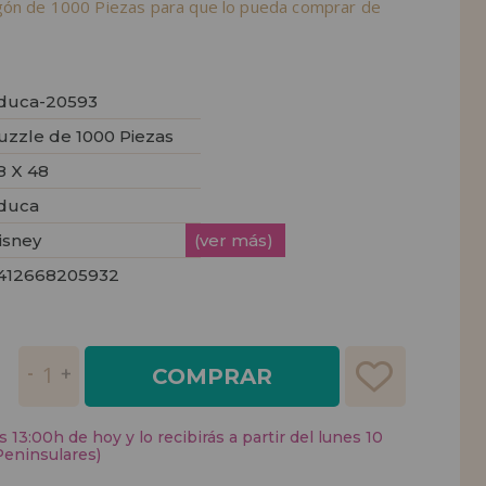
gón de 1000 Piezas para que lo pueda comprar de
duca-20593
uzzle de 1000 Piezas
8 X 48
duca
isney
(ver más)
412668205932
COMPRAR
 13:00h de hoy y lo recibirás a partir del lunes 10
Peninsulares)