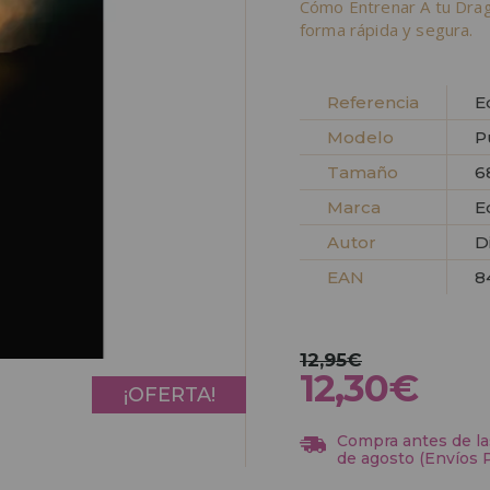
Cómo Entrenar A tu Dra
forma rápida y segura.
Referencia
E
Modelo
P
Tamaño
6
Marca
E
Autor
D
EAN
8
12,95€
12,30€
¡OFERTA!
Compra antes de las
de agosto (Envíos 