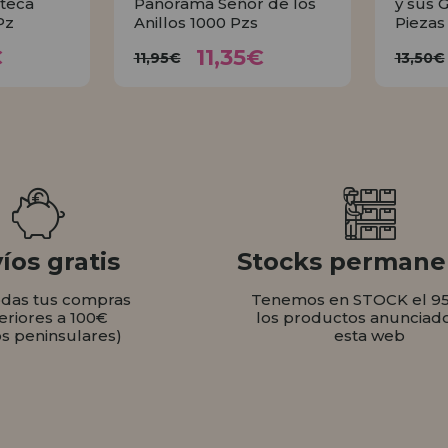
teca
Panorama Señor de los
y sus 
Pz
Anillos 1000 Pzs
Piezas
35€
11,35€
11,95€
1
€
11,35€
11,95€
13,50€
AR
COMPRAR
íos gratis
Stocks permane
odas tus compras
Tenemos en STOCK el 9
eriores a 100€
los productos anunciad
os peninsulares)
esta web