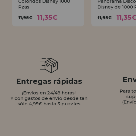
Coloridos Disney 1000
Panorama Disco
Pzas
Disney de 1000 
11,35€
11,
11,95€
11,95€
11,35€
11,35
11,95€
11,95€
COMPRAR
COMPR
Env
Entregas rápidas
Para t
¡Envíos en 24/48 horas!
sup
Y con gastos de envío desde tan
(Enví
sólo 4,95€ hasta 3 puzzles