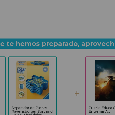
que te hemos preparado, aprovech
Separador de Piezas
Puzzle Educa
Ravensburger Sort and
Entrenar A...
Go de 8 bandejas