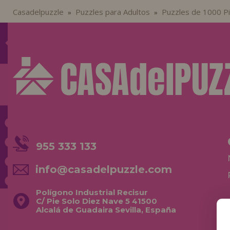
Casadelpuzzle
Puzzles para Adultos
Puzzles de 1000 P
»
»
955 333 133
info@casadelpuzzle.com
Polígono Industrial Recisur
C/ Pie Solo Diez Nave 5 41500
Alcalá de Guadaira Sevilla, España