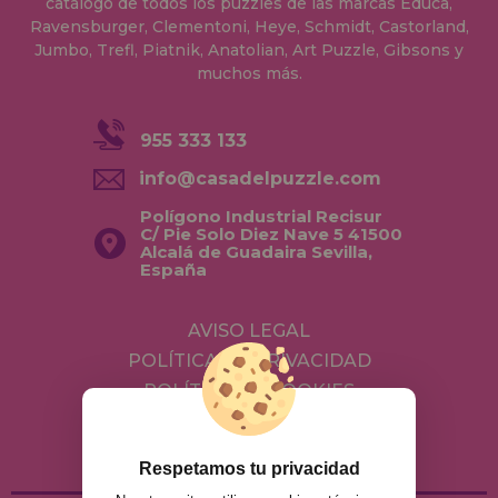
catálogo de todos los puzzles de las marcas Educa,
Ravensburger, Clementoni, Heye, Schmidt, Castorland,
Jumbo, Trefl, Piatnik, Anatolian, Art Puzzle, Gibsons y
muchos más.
955 333 133
info@casadelpuzzle.com
Polígono Industrial Recisur
C/ Pie Solo Diez Nave 5 41500
Alcalá de Guadaira Sevilla,
España
AVISO LEGAL
POLÍTICA DE PRIVACIDAD
POLÍTICA DE COOKIES
ENVÍOS Y DEVOLUCIONES
DEVOLUCIONES / DESISTIMIENTO
Respetamos tu privacidad