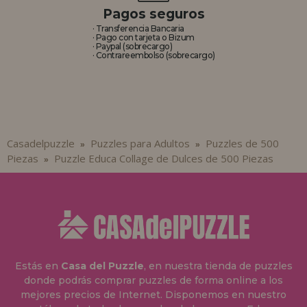
Pagos seguros
· Transferencia Bancaria
· Pago con tarjeta o Bizum
· Paypal (sobrecargo)
· Contrareembolso (sobrecargo)
Casadelpuzzle
Puzzles para Adultos
Puzzles de 500
»
»
Piezas
Puzzle Educa Collage de Dulces de 500 Piezas
»
Estás en
Casa del Puzzle
, en nuestra tienda de puzzles
donde podrás comprar puzzles de forma online a los
mejores precios de Internet. Disponemos en nuestro