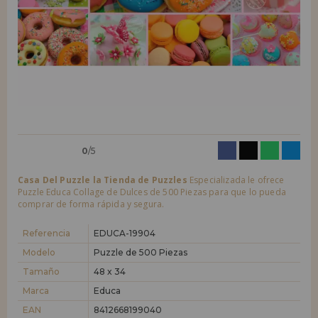
LIQUIDACIONES
Quiero registrarme como
nuevo cliente
Al crear una cuenta en casadelpuzzle.com podrás realizar tus compras
INFORMACIÓN
rápidamente en nuestra tienda virtual, revisar el estado de tus pedidos
y consultar tus operaciones anteriores.
955 333 133
¡Adelante! Te estábamos esperando.
info@casadelpuzzle.com
NUEVO CLIENTE
0
/5
Casa Del Puzzle la Tienda de Puzzles
Especializada le ofrece
Puzzle Educa Collage de Dulces de 500 Piezas para que lo pueda
comprar de forma rápida y segura.
Quiero registrarme como
nuevo distribuidor
Referencia
EDUCA-19904
Modelo
Puzzle de 500 Piezas
Tamaño
48 x 34
¿Eres Profesional o Empresa?. ¿Quieres vender en tu negocio
nuestros productos?. Regístrate como distribuidor y conoce nuestras
Marca
Educa
condiciones de ventas con descuentos especiales para la distribución.
EAN
8412668199040
¡Adelante! Te estábamos esperando.