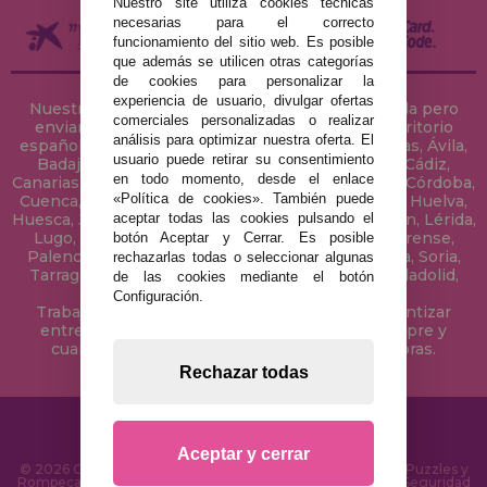
Nuestro site utiliza cookies técnicas
necesarias para el correcto
funcionamiento del sitio web. Es posible
que además se utilicen otras categorías
de cookies para personalizar la
experiencia de usuario, divulgar ofertas
Nuestra tienda de puzzles está ubicada en Sevilla pero
comerciales personalizadas o realizar
enviamos tus puzzles a cualquier ciudad del territorio
análisis para optimizar nuestra oferta. El
español: Álava, Albacete, Alicante, Almería, Asturias, Ávila,
usuario puede retirar su consentimiento
Badajoz, Baleares, Barcelona, Burgos, Cáceres, Cádiz,
en todo momento, desde el enlace
Canarias, Cantabria, Castellón, Ceuta, Ciudad Real, Córdoba,
«Política de cookies». También puede
Cuenca, Gerona, Granada, Guadalajara, Guipúzcoa, Huelva,
aceptar todas las cookies pulsando el
Huesca, Jaén, La Coruña, La Rioja, Las Palmas, Leon, Lérida,
Lugo, Madrid, Málaga, Melilla, Murcia, Navarra, Orense,
botón Aceptar y Cerrar. Es posible
Palencia, Pontevedra, Salamanca, Segovia, Sevilla, Soria,
rechazarlas todas o seleccionar algunas
Tarragona, Tenerife, Teruel, Toledo, Valencia, Valladolid,
de las cookies mediante el botón
Vizcaya, Zamora y Zaragoza.
Configuración.
Trabajamos con Stocks permanentes para garantizar
entregas rápidas en territorio peninsular, siempre y
cuando el pedido se realice antes de las 18 horas.
Rechazar todas
Aceptar y cerrar
© 2026 CasaDelPuzzle.com - Tienda Online para comprar Puzzles y
Rompecabezas en Internet. Entrega Rápida en 24 Horas y Seguridad