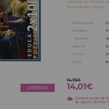
Colección Jan Vermeer d
forma rápida y segura.
Referencia
E
Modelo
P
Tamaño
4
Marca
E
Autor
J
EAN
8
14,75€
14,01€
¡OFERTA!
Compra antes de las
de agosto (Envíos 