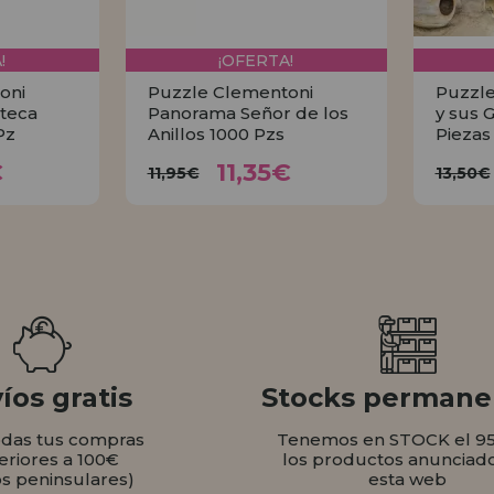
!
¡OFERTA!
oni
Puzzle Clementoni
Puzzle
teca
Panorama Señor de los
y sus 
Pz
Anillos 1000 Pzs
Piezas
35€
11,35€
11,95€
1
€
11,35€
11,95€
13,50€
AR
COMPRAR
íos gratis
Stocks permane
odas tus compras
Tenemos en STOCK el 9
eriores a 100€
los productos anunciad
os peninsulares)
esta web