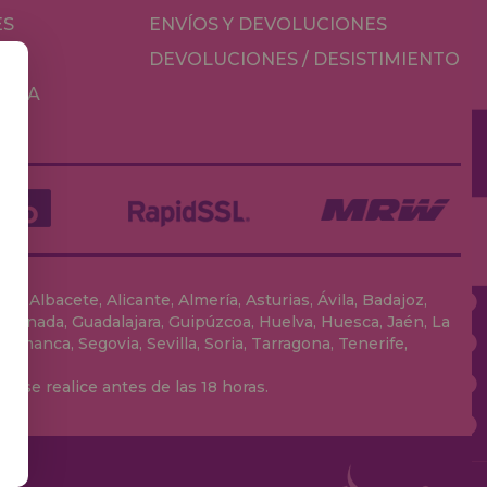
ES
ENVÍOS Y DEVOLUCIONES
DEVOLUCIONES / DESISTIMIENTO
MESA
, Albacete, Alicante, Almería, Asturias, Ávila, Badajoz,
 Granada, Guadalajara, Guipúzcoa, Huelva, Huesca, Jaén, La
lamanca, Segovia, Sevilla, Soria, Tarragona, Tenerife,
 se realice antes de las 18 horas.