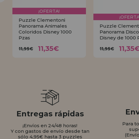
¡OFERTA!
¡OFERTA
Puzzle Clementoni
Panorama Animales
Puzzle Clement
Coloridos Disney 1000
Panorama Disco
Pzas
Disney de 1000 
11,35€
11,
11,95€
11,95€
11,35€
11,35
11,95€
11,95€
COMPRAR
COMPR
Env
Entregas rápidas
Para t
¡Envíos en 24/48 horas!
sup
Y con gastos de envío desde tan
(Enví
sólo 4,95€ hasta 3 puzzles