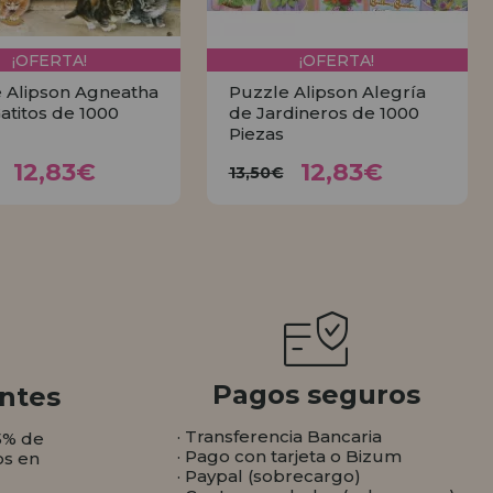
¡OFERTA!
¡OFERTA!
 Alipson Agneatha
Puzzle Alipson Alegría
Gatitos de 1000
de Jardineros de 1000
Piezas
12,83€
12,83€
3,50€
13,50€
12,83€
12,83€
13,50€
COMPRAR
COMPRAR
Pagos seguros
ntes
· Transferencia Bancaria
5% de
· Pago con tarjeta o Bizum
os en
· Paypal (sobrecargo)