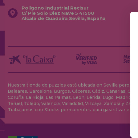
Polígono Industrial Recisur
C/ Pie Solo Diez Nave 5 41500
Alcalá de Guadaira Sevilla, España
Nuestra tienda de puzzles está ubicada en Sevilla pero envia
Baleares, Barcelona, Burgos, Cáceres, Cádiz, Canarias, Can
Coruña, La Rioja, Las Palmas, Leon, Lérida, Lugo, Madrid, Má
Teruel, Toledo, Valencia, Valladolid, Vizcaya, Zamora y Zarag
Trabajamos con Stocks permanentes para garantizar entrega