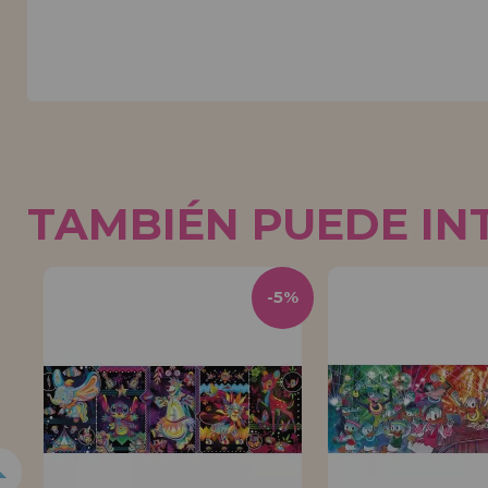
TAMBIÉN PUEDE IN
5%
-5%