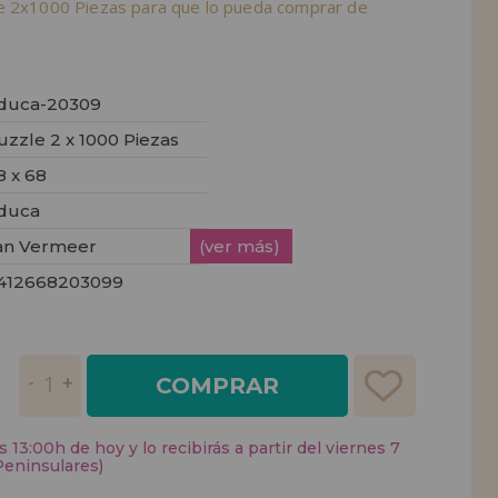
e 2x1000 Piezas para que lo pueda comprar de
duca-20309
uzzle 2 x 1000 Piezas
8 x 68
duca
an Vermeer
(ver más)
412668203099
COMPRAR
 13:00h de hoy y lo recibirás a partir del viernes 7
Peninsulares)