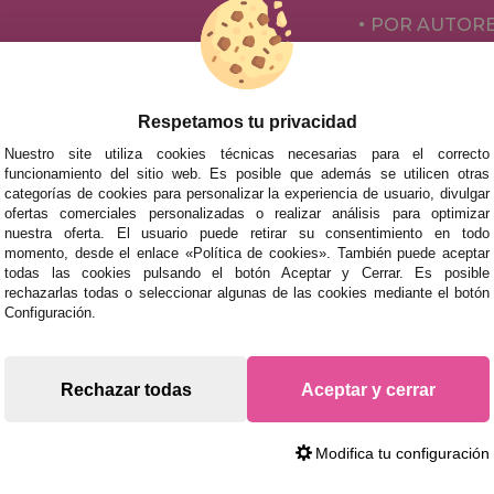
POR AUTOR
ACCESORIOS
JUEGOS DE 
Respetamos tu privacidad
Nuestro site utiliza cookies técnicas necesarias para el correcto
funcionamiento del sitio web. Es posible que además se utilicen otras
categorías de cookies para personalizar la experiencia de usuario, divulgar
ofertas comerciales personalizadas o realizar análisis para optimizar
nuestra oferta. El usuario puede retirar su consentimiento en todo
momento, desde el enlace «Política de cookies». También puede aceptar
todas las cookies pulsando el botón Aceptar y Cerrar. Es posible
rechazarlas todas o seleccionar algunas de las cookies mediante el botón
mos tus puzzles a cualquier ciudad del territorio español: Álava
Configuración.
tabria, Castellón, Ceuta, Ciudad Real, Córdoba, Cuenca, Gerona,
laga, Melilla, Murcia, Navarra, Orense, Palencia, Pontevedra, Sa
oza.
Rechazar todas
Aceptar y cerrar
s rápidas en territorio peninsular, siempre y cuando el pedido
Modifica tu configuración