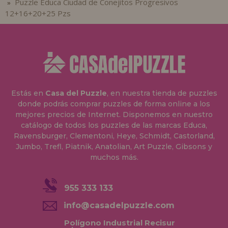
Puzzle Educa Ciudad de Conejitos Progresivos
»
12+16+20+25 Pzs
Estás en
Casa del Puzzle
, en nuestra tienda de puzzles
donde podrás comprar puzzles de forma online a los
mejores precios de Internet. Disponemos en nuestro
catálogo de todos los puzzles de las marcas Educa,
Ravensburger, Clementoni, Heye, Schmidt, Castorland,
Jumbo, Trefl, Piatnik, Anatolian, Art Puzzle, Gibsons y
muchos más.
955 333 133
info@casadelpuzzle.com
Polígono Industrial Recisur