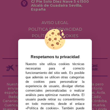
C/ Pie Solo Diez Nave 5 41500
Alcalá de Guadaira Sevilla,
España
AVISO LEGAL
POLÍTICA DE PRIVACIDAD
POLÍTICA DE COOKIES
ENVÍOS Y DEVOLUCIONES
DEVOLUCIONES / DESISTIMIENTO
Respetamos tu privacidad
Nuestro site utiliza cookies técnicas
necesarias para el correcto
funcionamiento del sitio web. Es posible
que además se utilicen otras categorías
de cookies para personalizar la
Nuestra tienda de puzzles está ubicada en Sevilla pero
experiencia de usuario, divulgar ofertas
enviamos tus puzzles a cualquier ciudad del territorio
comerciales personalizadas o realizar
español: Álava, Albacete, Alicante, Almería, Asturias, Ávila,
análisis para optimizar nuestra oferta. El
Badajoz, Baleares, Barcelona, Burgos, Cáceres, Cádiz,
usuario puede retirar su consentimiento
Canarias, Cantabria, Castellón, Ceuta, Ciudad Real, Córdoba,
en todo momento, desde el enlace
Cuenca, Gerona, Granada, Guadalajara, Guipúzcoa, Huelva,
«Política de cookies». También puede
Huesca, Jaén, La Coruña, La Rioja, Las Palmas, Leon, Lérida,