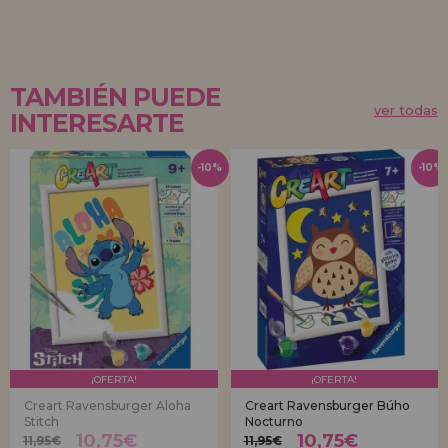
TAMBIÉN PUEDE
ver todas
INTERESARTE
-10%
-10%
¡OFERTA!
¡OFERTA!
Creart Ravensburger Aloha
Creart Ravensburger Búho
Stitch
Nocturno
10,75€
10,75€
11,95€
11,95€