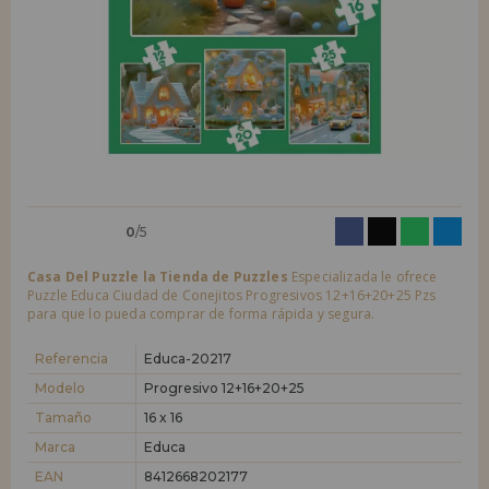
LIQUIDACIONES
Quiero registrarme como
nuevo cliente
Al crear una cuenta en casadelpuzzle.com podrás realizar tus compras
INFORMACIÓN
rápidamente en nuestra tienda virtual, revisar el estado de tus pedidos
y consultar tus operaciones anteriores.
955 333 133
¡Adelante! Te estábamos esperando.
info@casadelpuzzle.com
NUEVO CLIENTE
0
/5
Casa Del Puzzle la Tienda de Puzzles
Especializada le ofrece
Puzzle Educa Ciudad de Conejitos Progresivos 12+16+20+25 Pzs
para que lo pueda comprar de forma rápida y segura.
Quiero registrarme como
nuevo distribuidor
Referencia
Educa-20217
Modelo
Progresivo 12+16+20+25
Tamaño
16 x 16
¿Eres Profesional o Empresa?. ¿Quieres vender en tu negocio
nuestros productos?. Regístrate como distribuidor y conoce nuestras
Marca
Educa
condiciones de ventas con descuentos especiales para la distribución.
EAN
8412668202177
¡Adelante! Te estábamos esperando.