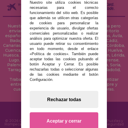
Nuestro site utiliza cookies técnicas
necesarias para el correcto
funcionamiento del sitio web. Es posible
que además se utilicen otras categorías
de cookies para personalizar la
Nuestra tienda de puzzles está ubicada en Sevilla pero
experiencia de usuario, divulgar ofertas
enviamos tus puzzles a cualquier ciudad del territorio
comerciales personalizadas o realizar
español: Álava, Albacete, Alicante, Almería, Asturias, Ávila,
análisis para optimizar nuestra oferta. El
Badajoz, Baleares, Barcelona, Burgos, Cáceres, Cádiz,
usuario puede retirar su consentimiento
Canarias, Cantabria, Castellón, Ceuta, Ciudad Real, Córdoba,
en todo momento, desde el enlace
Cuenca, Gerona, Granada, Guadalajara, Guipúzcoa, Huelva,
«Política de cookies». También puede
Huesca, Jaén, La Coruña, La Rioja, Las Palmas, Leon, Lérida,
aceptar todas las cookies pulsando el
Lugo, Madrid, Málaga, Melilla, Murcia, Navarra, Orense,
botón Aceptar y Cerrar. Es posible
Palencia, Pontevedra, Salamanca, Segovia, Sevilla, Soria,
rechazarlas todas o seleccionar algunas
Tarragona, Tenerife, Teruel, Toledo, Valencia, Valladolid,
Vizcaya, Zamora y Zaragoza.
de las cookies mediante el botón
Trabajamos con Stocks permanentes para garantizar
Configuración.
entregas rápidas en territorio peninsular, siempre y
cuando el pedido se realice antes de las 18 horas.
Rechazar todas
Aceptar y cerrar
© 2026 CasaDelPuzzle.com - Tienda Online para comprar Puzzles y
Rompecabezas en Internet. Entrega Rápida en 24 Horas y Seguridad
SSL