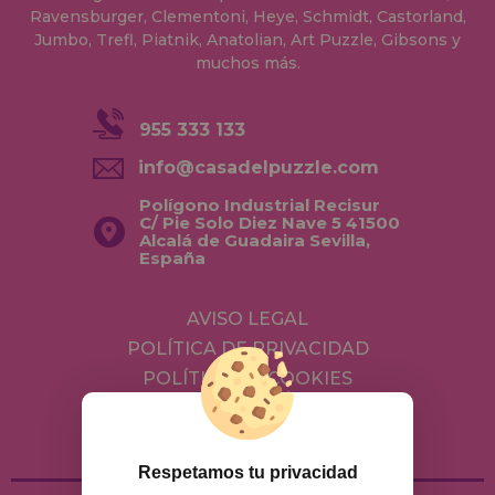
Ravensburger, Clementoni, Heye, Schmidt, Castorland,
Jumbo, Trefl, Piatnik, Anatolian, Art Puzzle, Gibsons y
muchos más.
955 333 133
info@casadelpuzzle.com
Polígono Industrial Recisur
C/ Pie Solo Diez Nave 5 41500
Alcalá de Guadaira Sevilla,
España
AVISO LEGAL
POLÍTICA DE PRIVACIDAD
POLÍTICA DE COOKIES
ENVÍOS Y DEVOLUCIONES
DEVOLUCIONES / DESISTIMIENTO
Respetamos tu privacidad