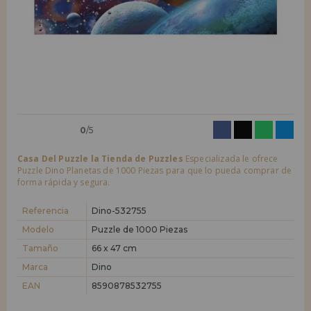
LIQUIDACIONES
Quiero registrarme como
nuevo cliente
Al crear una cuenta en casadelpuzzle.com podrás realizar tus compras
INFORMACIÓN
rápidamente en nuestra tienda virtual, revisar el estado de tus pedidos
y consultar tus operaciones anteriores.
955 333 133
¡Adelante! Te estábamos esperando.
info@casadelpuzzle.com
NUEVO CLIENTE
0
/5
Casa Del Puzzle la Tienda de Puzzles
Especializada le ofrece
Puzzle Dino Planetas de 1000 Piezas para que lo pueda comprar de
forma rápida y segura.
Referencia
Dino-532755
Quiero registrarme como
nuevo distribuidor
Modelo
Puzzle de 1000 Piezas
Tamaño
66 x 47 cm
Marca
Dino
¿Eres Profesional o Empresa?. ¿Quieres vender en tu negocio
nuestros productos?. Regístrate como distribuidor y conoce nuestras
EAN
8590878532755
condiciones de ventas con descuentos especiales para la distribución.
¡Adelante! Te estábamos esperando.