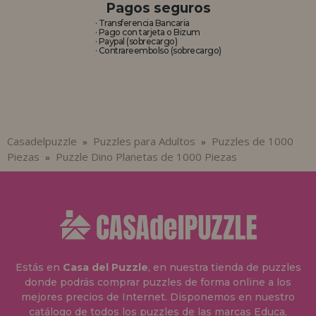
Pagos seguros
· Transferencia Bancaria
· Pago con tarjeta o Bizum
· Paypal (sobrecargo)
· Contrareembolso (sobrecargo)
Casadelpuzzle
Puzzles para Adultos
Puzzles de 1000
»
»
Piezas
Puzzle Dino Planetas de 1000 Piezas
»
Estás en
Casa del Puzzle
, en nuestra tienda de puzzles
donde podrás comprar puzzles de forma online a los
mejores precios de Internet. Disponemos en nuestro
catálogo de todos los puzzles de las marcas Educa,