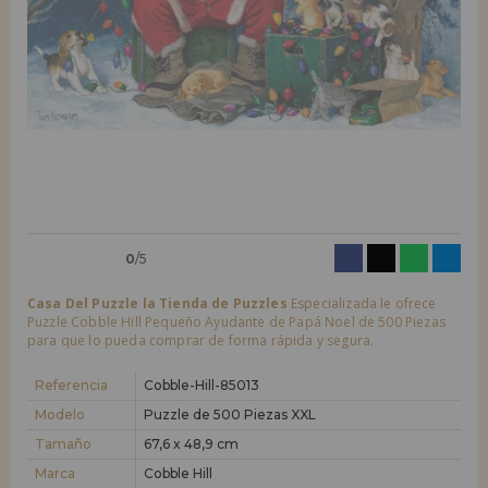
LIQUIDACIONES
Quiero registrarme como
nuevo cliente
Al crear una cuenta en casadelpuzzle.com podrás realizar tus compras
INFORMACIÓN
rápidamente en nuestra tienda virtual, revisar el estado de tus pedidos
y consultar tus operaciones anteriores.
955 333 133
¡Adelante! Te estábamos esperando.
info@casadelpuzzle.com
NUEVO CLIENTE
0
/5
Casa Del Puzzle la Tienda de Puzzles
Especializada le ofrece
Puzzle Cobble Hill Pequeño Ayudante de Papá Noel de 500 Piezas
para que lo pueda comprar de forma rápida y segura.
Quiero registrarme como
nuevo distribuidor
Referencia
Cobble-Hill-85013
Modelo
Puzzle de 500 Piezas XXL
¿Eres Profesional o Empresa?. ¿Quieres vender en tu negocio
nuestros productos?. Regístrate como distribuidor y conoce nuestras
Tamaño
67,6 x 48,9 cm
condiciones de ventas con descuentos especiales para la distribución.
Marca
Cobble Hill
¡Adelante! Te estábamos esperando.