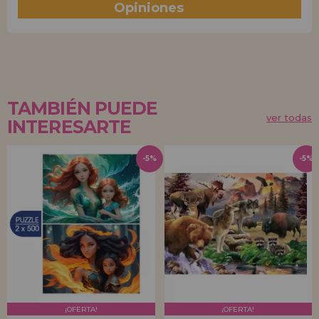
Opiniones
(0)
TAMBIÉN PUEDE
ver todas
INTERESARTE
-5%
-5%
¡OFERTA!
¡OFERTA!