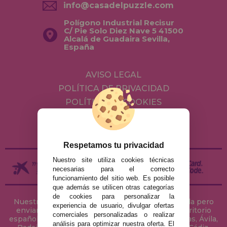
info@casadelpuzzle.com
Polígono Industrial Recisur
C/ Pie Solo Diez Nave 5 41500
Alcalá de Guadaira Sevilla,
España
AVISO LEGAL
POLÍTICA DE PRIVACIDAD
POLÍTICA DE COOKIES
ENVÍOS Y DEVOLUCIONES
DEVOLUCIONES / DESISTIMIENTO
Respetamos tu privacidad
Nuestro site utiliza cookies técnicas
necesarias para el correcto
funcionamiento del sitio web. Es posible
que además se utilicen otras categorías
de cookies para personalizar la
Nuestra tienda de puzzles está ubicada en Sevilla pero
experiencia de usuario, divulgar ofertas
enviamos tus puzzles a cualquier ciudad del territorio
comerciales personalizadas o realizar
español: Álava, Albacete, Alicante, Almería, Asturias, Ávila,
análisis para optimizar nuestra oferta. El