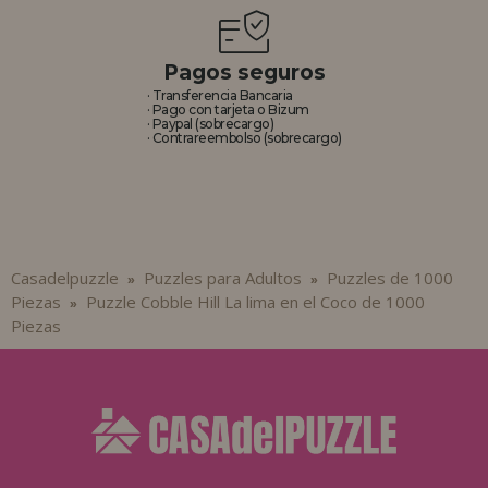
Pagos seguros
· Transferencia Bancaria
· Pago con tarjeta o Bizum
· Paypal (sobrecargo)
· Contrareembolso (sobrecargo)
Casadelpuzzle
Puzzles para Adultos
Puzzles de 1000
»
»
Piezas
Puzzle Cobble Hill La lima en el Coco de 1000
»
Piezas