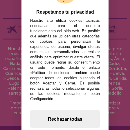
DEVOLUCIONES / DESISTIMIENTO
Respetamos tu privacidad
Nuestro site utiliza cookies técnicas
necesarias para el correcto
funcionamiento del sitio web. Es posible
que además se utilicen otras categorías
de cookies para personalizar la
experiencia de usuario, divulgar ofertas
Nuestra tienda de puzzles está ubicada en Sevilla pero
comerciales personalizadas o realizar
enviamos tus puzzles a cualquier ciudad del territorio
análisis para optimizar nuestra oferta. El
español: Álava, Albacete, Alicante, Almería, Asturias, Ávila,
usuario puede retirar su consentimiento
Badajoz, Baleares, Barcelona, Burgos, Cáceres, Cádiz,
en todo momento, desde el enlace
Canarias, Cantabria, Castellón, Ceuta, Ciudad Real, Córdoba,
«Política de cookies». También puede
Cuenca, Gerona, Granada, Guadalajara, Guipúzcoa, Huelva,
aceptar todas las cookies pulsando el
Huesca, Jaén, La Coruña, La Rioja, Las Palmas, Leon, Lérida,
Lugo, Madrid, Málaga, Melilla, Murcia, Navarra, Orense,
botón Aceptar y Cerrar. Es posible
Palencia, Pontevedra, Salamanca, Segovia, Sevilla, Soria,
rechazarlas todas o seleccionar algunas
Tarragona, Tenerife, Teruel, Toledo, Valencia, Valladolid,
de las cookies mediante el botón
Vizcaya, Zamora y Zaragoza.
Configuración.
Trabajamos con Stocks permanentes para garantizar
entregas rápidas en territorio peninsular, siempre y
cuando el pedido se realice antes de las 18 horas.
Rechazar todas