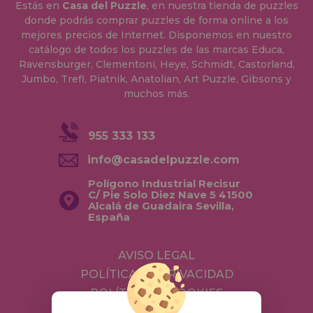
Estás en
Casa del Puzzle
, en nuestra tienda de puzzles
donde podrás comprar puzzles de forma online a los
mejores precios de Internet. Disponemos en nuestro
catálogo de todos los puzzles de las marcas Educa,
Ravensburger, Clementoni, Heye, Schmidt, Castorland,
Jumbo, Trefl, Piatnik, Anatolian, Art Puzzle, Gibsons y
muchos más.
955 333 133
info@casadelpuzzle.com
Polígono Industrial Recisur
C/ Pie Solo Diez Nave 5 41500
Alcalá de Guadaira Sevilla,
España
AVISO LEGAL
POLÍTICA DE PRIVACIDAD
POLÍTICA DE COOKIES
ENVÍOS Y DEVOLUCIONES