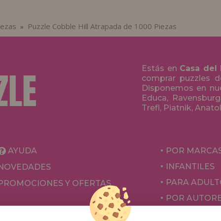
iezas
Puzzle Cobble Hill Atrapada de 1000 Piezas
»
Estás en
Casa del
comprar puzzles de
Disponemos en nue
Educa, Ravensburge
Trefl, Piatnik, Anat
AYUDA
POR MARCA
INFANTILES
NOVEDADES
PARA ADULT
PROMOCIONES Y OFERTAS
POR AUTOR
ACCESORIOS