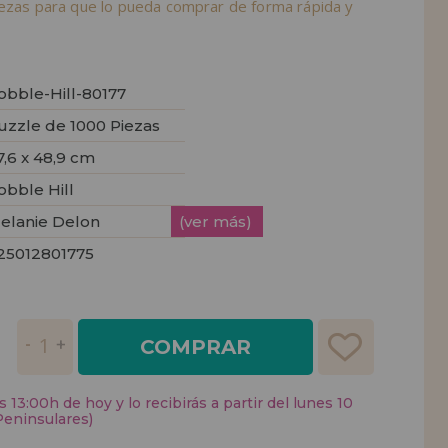
iezas para que lo pueda comprar de forma rápida y
obble-Hill-80177
uzzle de 1000 Piezas
7,6 x 48,9 cm
obble Hill
elanie Delon
(ver más)
25012801775
COMPRAR
 13:00h de hoy y lo recibirás a partir del lunes 10
Peninsulares)