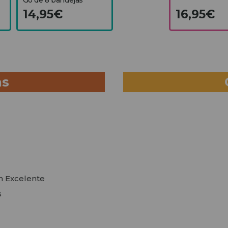
14,95€
16,95€
as
en Excelente
s