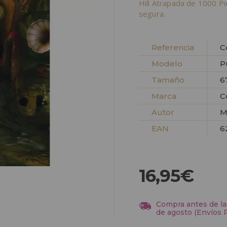
Hill Atrapada de 1000 P
segura.
Referencia
C
Modelo
P
Tamaño
6
Marca
C
Autor
M
EAN
6
16,95€
Compra antes de las
de agosto (Envíos 