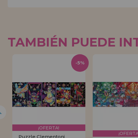
TAMBIÉN PUEDE IN
5%
-5%
¡OFERTA!
¡OFERTA
Puzzle Clementoni