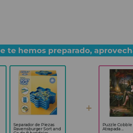
que te hemos preparado, aprovech
Separador de Piezas
Puzzle Cobble 
Ravensburger Sort and
Atrapada ...
Go de 8 bandejas