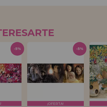
TERESARTE
-5%
-5%
!
¡OFERTA!