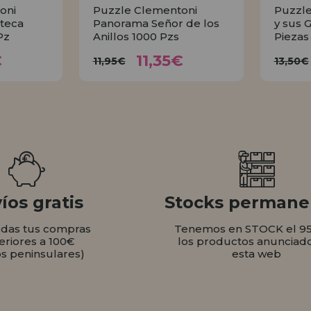
oni
Puzzle Clementoni
Puzzle
teca
Panorama Señor de los
y sus 
Pz
Anillos 1000 Pzs
Piezas
35€
11,35€
11,95€
1
€
11,35€
11,95€
13,50€
AR
COMPRAR
íos gratis
Stocks permane
odas tus compras
Tenemos en STOCK el 9
eriores a 100€
los productos anunciad
os peninsulares)
esta web