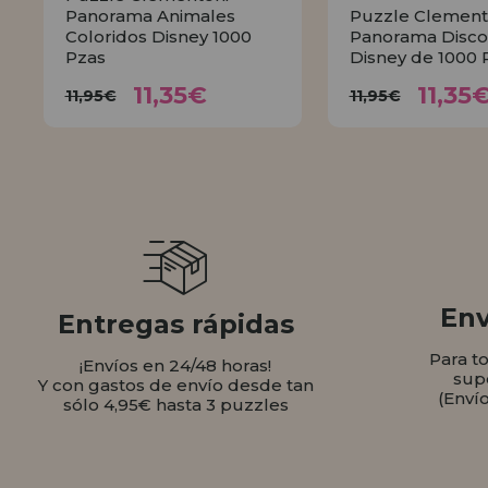
Panorama Animales
Puzzle Clement
Coloridos Disney 1000
Panorama Disco
Pzas
Disney de 1000 
11,35€
11,
11,95€
11,95€
11,35€
11,35
11,95€
11,95€
COMPRAR
COMPR
Env
Entregas rápidas
Para t
¡Envíos en 24/48 horas!
sup
Y con gastos de envío desde tan
(Enví
sólo 4,95€ hasta 3 puzzles