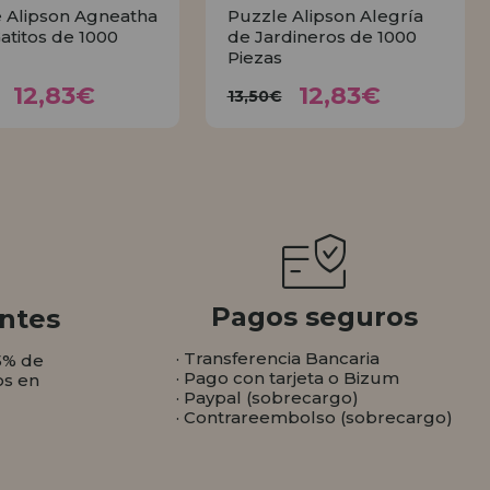
 Alipson Agneatha
Puzzle Alipson Alegría
Gatitos de 1000
de Jardineros de 1000
Piezas
12,83€
12,83€
3,50€
13,50€
12,83€
12,83€
13,50€
COMPRAR
COMPRAR
Pagos seguros
ntes
· Transferencia Bancaria
5% de
· Pago con tarjeta o Bizum
os en
· Paypal (sobrecargo)
· Contrareembolso (sobrecargo)