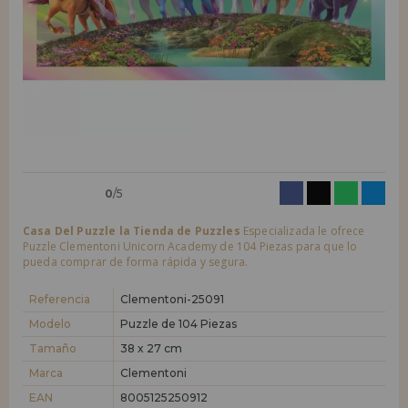
LIQUIDACIONES
Quiero registrarme como
nuevo cliente
Al crear una cuenta en casadelpuzzle.com podrás realizar tus compras
INFORMACIÓN
rápidamente en nuestra tienda virtual, revisar el estado de tus pedidos
y consultar tus operaciones anteriores.
955 333 133
¡Adelante! Te estábamos esperando.
info@casadelpuzzle.com
NUEVO CLIENTE
0
/5
Casa Del Puzzle la Tienda de Puzzles
Especializada le ofrece
Puzzle Clementoni Unicorn Academy de 104 Piezas para que lo
pueda comprar de forma rápida y segura.
Quiero registrarme como
nuevo distribuidor
Referencia
Clementoni-25091
Modelo
Puzzle de 104 Piezas
Tamaño
38 x 27 cm
¿Eres Profesional o Empresa?. ¿Quieres vender en tu negocio
nuestros productos?. Regístrate como distribuidor y conoce nuestras
Marca
Clementoni
condiciones de ventas con descuentos especiales para la distribución.
EAN
8005125250912
¡Adelante! Te estábamos esperando.