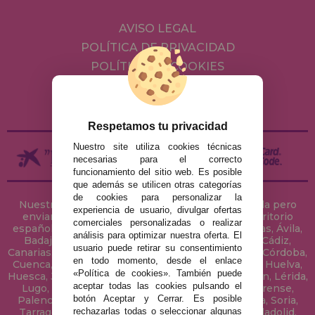
AVISO LEGAL
POLÍTICA DE PRIVACIDAD
POLÍTICA DE COOKIES
ENVÍOS Y DEVOLUCIONES
DEVOLUCIONES / DESISTIMIENTO
Respetamos tu privacidad
Nuestro site utiliza cookies técnicas
necesarias para el correcto
funcionamiento del sitio web. Es posible
que además se utilicen otras categorías
de cookies para personalizar la
Nuestra tienda de puzzles está ubicada en Sevilla pero
experiencia de usuario, divulgar ofertas
enviamos tus puzzles a cualquier ciudad del territorio
comerciales personalizadas o realizar
español: Álava, Albacete, Alicante, Almería, Asturias, Ávila,
análisis para optimizar nuestra oferta. El
Badajoz, Baleares, Barcelona, Burgos, Cáceres, Cádiz,
usuario puede retirar su consentimiento
Canarias, Cantabria, Castellón, Ceuta, Ciudad Real, Córdoba,
en todo momento, desde el enlace
Cuenca, Gerona, Granada, Guadalajara, Guipúzcoa, Huelva,
«Política de cookies». También puede
Huesca, Jaén, La Coruña, La Rioja, Las Palmas, Leon, Lérida,
aceptar todas las cookies pulsando el
Lugo, Madrid, Málaga, Melilla, Murcia, Navarra, Orense,
botón Aceptar y Cerrar. Es posible
Palencia, Pontevedra, Salamanca, Segovia, Sevilla, Soria,
rechazarlas todas o seleccionar algunas
Tarragona, Tenerife, Teruel, Toledo, Valencia, Valladolid,