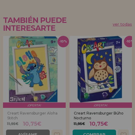
TAMBIÉN PUEDE
ver todas
INTERESARTE
-10%
-10%
¡OFERTA!
¡OFERTA!
Creart Ravensburger Aloha
Creart Ravensburger Búho
Stitch
Nocturno
10,75€
10,75€
11,95€
11,95€
AVÍSAME
COMPRAR