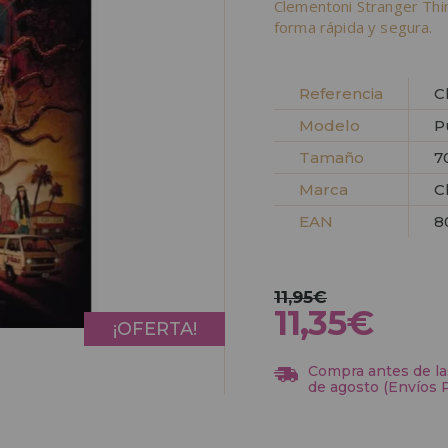
Clementoni Stranger Thi
forma rápida y segura.
Referencia
C
Modelo
P
Tamaño
7
Marca
C
EAN
8
11,95€
11,35€
¡OFERTA!
Compra antes de las
de agosto (Envíos 