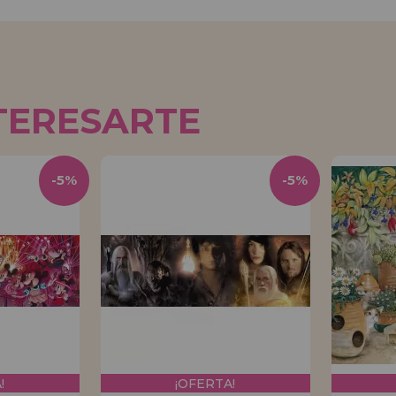
TERESARTE
-5%
-5%
!
¡OFERTA!