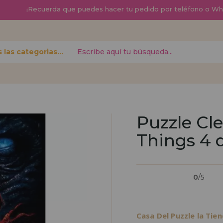
¡
Recuerda que
puedes hacer tu pedido por teléfono o W
Todas las categorias
contraseña?
Puzzle Cl
Quiero registra
nuevo d
Things 4 
izar tus
¿Eres Profesional 
r el estado
productos?. Regíst
.
de ventas con descu
0
/5
¡Adelante! Te está
Casa Del Puzzle la Tie
REGISTRO D