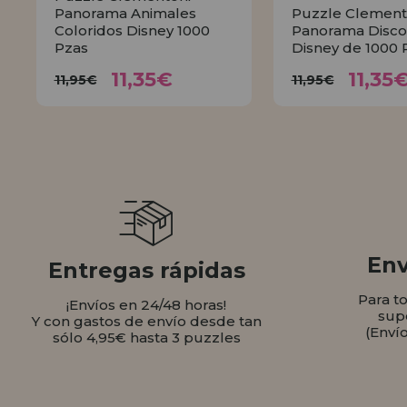
Panorama Animales
Puzzle Clement
Coloridos Disney 1000
Panorama Disco
Pzas
Disney de 1000 
11,35€
11,
11,95€
11,95€
11,35€
11,35
11,95€
11,95€
COMPRAR
COMPR
Env
Entregas rápidas
Para t
¡Envíos en 24/48 horas!
sup
Y con gastos de envío desde tan
(Enví
sólo 4,95€ hasta 3 puzzles