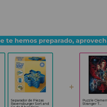
que te hemos preparado, aprovech
Separador de Piezas
Puzzle Clemen
Ravensburger Sort and
Stranger T...
Go de 8 bandejas