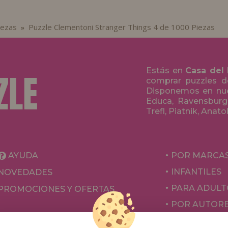
iezas
Puzzle Clementoni Stranger Things 4 de 1000 Piezas
»
Estás en
Casa del
comprar puzzles de
Disponemos en nue
Educa, Ravensburge
Trefl, Piatnik, Anat
AYUDA
POR MARCA
INFANTILES
NOVEDADES
PARA ADULT
PROMOCIONES Y OFERTAS
POR AUTOR
ACCESORIOS