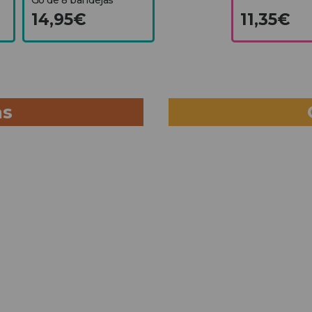
14,95€
11,35€
as