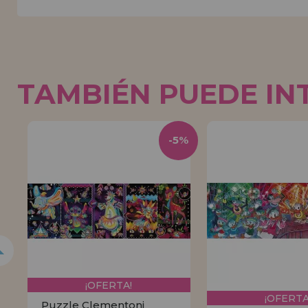
TAMBIÉN PUEDE IN
5%
-5%
¡OFERTA!
¡OFERTA
Puzzle Clementoni