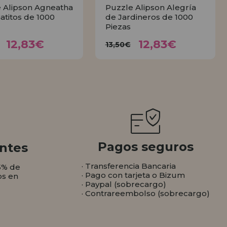
 Alipson Agneatha
Puzzle Alipson Alegría
Gatitos de 1000
de Jardineros de 1000
Piezas
12,83€
12,83€
3,50€
13,50€
12,83€
12,83€
13,50€
COMPRAR
COMPRAR
Pagos seguros
ntes
· Transferencia Bancaria
5% de
· Pago con tarjeta o Bizum
os en
· Paypal (sobrecargo)
· Contrareembolso (sobrecargo)