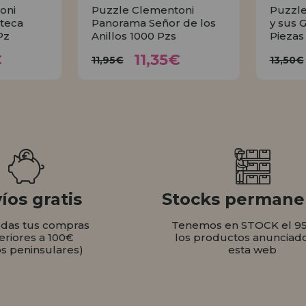
oni
Puzzle Clementoni
Puzzle
teca
Panorama Señor de los
y sus 
Pz
Anillos 1000 Pzs
Piezas
35€
11,35€
11,95€
1
€
11,35€
11,95€
13,50€
AR
COMPRAR
íos gratis
Stocks permane
odas tus compras
Tenemos en STOCK el 9
eriores a 100€
los productos anunciad
os peninsulares)
esta web