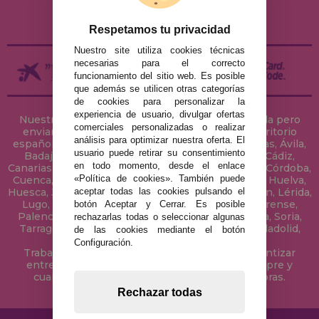
DEVOLUCIONES / DESISTIMIENTO
Respetamos tu privacidad
Nuestro site utiliza cookies técnicas
necesarias para el correcto
funcionamiento del sitio web. Es posible
que además se utilicen otras categorías
de cookies para personalizar la
experiencia de usuario, divulgar ofertas
Nuestra tienda de puzzles está ubicada en Sevilla pero
comerciales personalizadas o realizar
enviamos tus puzzles a cualquier ciudad del territorio
análisis para optimizar nuestra oferta. El
español: Álava, Albacete, Alicante, Almería, Asturias, Ávila,
usuario puede retirar su consentimiento
Badajoz, Baleares, Barcelona, Burgos, Cáceres, Cádiz,
en todo momento, desde el enlace
Canarias, Cantabria, Castellón, Ceuta, Ciudad Real, Córdoba,
«Política de cookies». También puede
Cuenca, Gerona, Granada, Guadalajara, Guipúzcoa, Huelva,
aceptar todas las cookies pulsando el
Huesca, Jaén, La Coruña, La Rioja, Las Palmas, Leon, Lérida,
Lugo, Madrid, Málaga, Melilla, Murcia, Navarra, Orense,
botón Aceptar y Cerrar. Es posible
Palencia, Pontevedra, Salamanca, Segovia, Sevilla, Soria,
rechazarlas todas o seleccionar algunas
Tarragona, Tenerife, Teruel, Toledo, Valencia, Valladolid,
de las cookies mediante el botón
Vizcaya, Zamora y Zaragoza.
Configuración.
Trabajamos con Stocks permanentes para garantizar
entregas rápidas en territorio peninsular, siempre y
cuando el pedido se realice antes de las 18 horas.
Rechazar todas