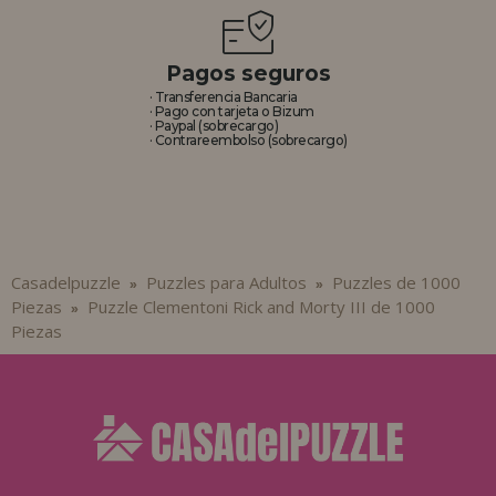
Pagos seguros
· Transferencia Bancaria
· Pago con tarjeta o Bizum
· Paypal (sobrecargo)
· Contrareembolso (sobrecargo)
Casadelpuzzle
Puzzles para Adultos
Puzzles de 1000
»
»
Piezas
Puzzle Clementoni Rick and Morty III de 1000
»
Piezas