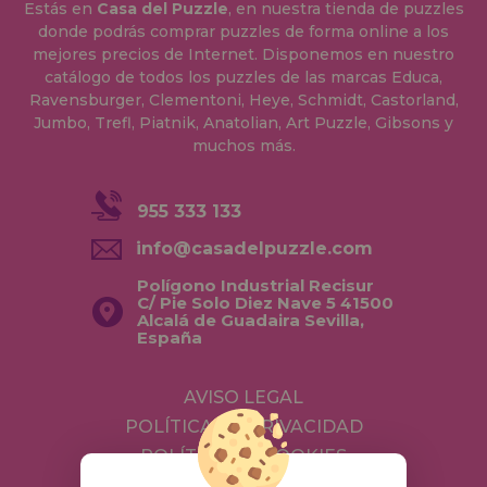
Estás en
Casa del Puzzle
, en nuestra tienda de puzzles
donde podrás comprar puzzles de forma online a los
mejores precios de Internet. Disponemos en nuestro
catálogo de todos los puzzles de las marcas Educa,
Ravensburger, Clementoni, Heye, Schmidt, Castorland,
Jumbo, Trefl, Piatnik, Anatolian, Art Puzzle, Gibsons y
muchos más.
955 333 133
info@casadelpuzzle.com
Polígono Industrial Recisur
C/ Pie Solo Diez Nave 5 41500
Alcalá de Guadaira Sevilla,
España
AVISO LEGAL
POLÍTICA DE PRIVACIDAD
POLÍTICA DE COOKIES
ENVÍOS Y DEVOLUCIONES