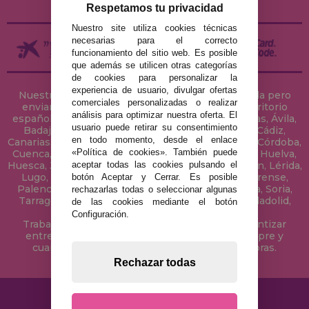
Respetamos tu privacidad
Nuestro site utiliza cookies técnicas
necesarias para el correcto
funcionamiento del sitio web. Es posible
que además se utilicen otras categorías
de cookies para personalizar la
experiencia de usuario, divulgar ofertas
Nuestra tienda de puzzles está ubicada en Sevilla pero
comerciales personalizadas o realizar
enviamos tus puzzles a cualquier ciudad del territorio
análisis para optimizar nuestra oferta. El
español: Álava, Albacete, Alicante, Almería, Asturias, Ávila,
usuario puede retirar su consentimiento
Badajoz, Baleares, Barcelona, Burgos, Cáceres, Cádiz,
en todo momento, desde el enlace
Canarias, Cantabria, Castellón, Ceuta, Ciudad Real, Córdoba,
«Política de cookies». También puede
Cuenca, Gerona, Granada, Guadalajara, Guipúzcoa, Huelva,
aceptar todas las cookies pulsando el
Huesca, Jaén, La Coruña, La Rioja, Las Palmas, Leon, Lérida,
Lugo, Madrid, Málaga, Melilla, Murcia, Navarra, Orense,
botón Aceptar y Cerrar. Es posible
Palencia, Pontevedra, Salamanca, Segovia, Sevilla, Soria,
rechazarlas todas o seleccionar algunas
Tarragona, Tenerife, Teruel, Toledo, Valencia, Valladolid,
de las cookies mediante el botón
Vizcaya, Zamora y Zaragoza.
Configuración.
Trabajamos con Stocks permanentes para garantizar
entregas rápidas en territorio peninsular, siempre y
cuando el pedido se realice antes de las 18 horas.
Rechazar todas