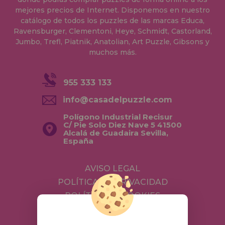
mejores precios de Internet. Disponemos en nuestro
catálogo de todos los puzzles de las marcas Educa,
Ravensburger, Clementoni, Heye, Schmidt, Castorland,
Jumbo, Trefl, Piatnik, Anatolian, Art Puzzle, Gibsons y
muchos más.
955 333 133
info@casadelpuzzle.com
Polígono Industrial Recisur
C/ Pie Solo Diez Nave 5 41500
Alcalá de Guadaira Sevilla,
España
AVISO LEGAL
POLÍTICA DE PRIVACIDAD
POLÍTICA DE COOKIES
ENVÍOS Y DEVOLUCIONES
DEVOLUCIONES / DESISTIMIENTO