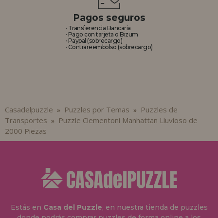
Pagos seguros
· Transferencia Bancaria
· Pago con tarjeta o Bizum
· Paypal (sobrecargo)
· Contrareembolso (sobrecargo)
Casadelpuzzle
Puzzles por Temas
Puzzles de
»
»
Transportes
Puzzle Clementoni Manhattan Lluvioso de
»
2000 Piezas
Estás en
Casa del Puzzle
, en nuestra tienda de puzzles
donde podrás comprar puzzles de forma online a los