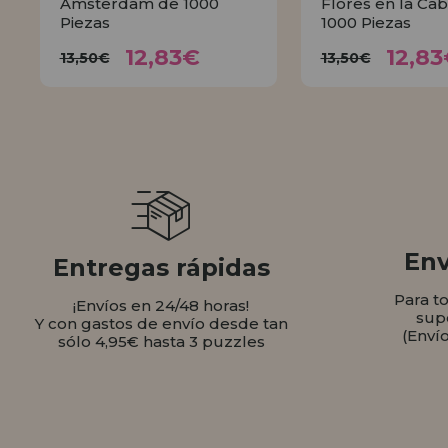
Ámsterdam de 1000
Flores en la Ca
Piezas
1000 Piezas
12,83€
12,
13,50€
13,50€
12,83€
12,83
13,50€
13,50€
COMPRAR
COMPR
Env
Entregas rápidas
Para t
¡Envíos en 24/48 horas!
sup
Y con gastos de envío desde tan
(Enví
sólo 4,95€ hasta 3 puzzles