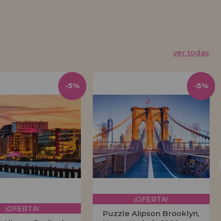
ver todas
-5%
-5%
¡OFERTA!
¡OFERTA!
Puzzle Alipson Brooklyn,