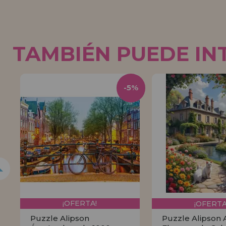
TAMBIÉN PUEDE IN
5%
-5%
¡OFERTA!
¡OFERTA
Puzzle Alipson
Puzzle Alipson 