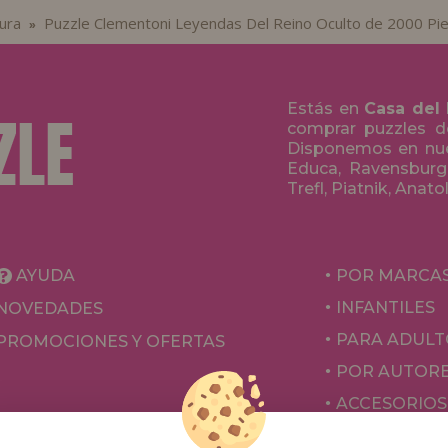
ura
Puzzle Clementoni Leyendas Del Reino Oculto de 2000 Pi
»
Estás en
Casa del
comprar puzzles de
Disponemos en nue
Educa, Ravensburge
Trefl, Piatnik, Anat
AYUDA
POR MARCA
INFANTILES
NOVEDADES
PARA ADULT
PROMOCIONES Y OFERTAS
POR AUTOR
ACCESORIOS
JUEGOS DE 