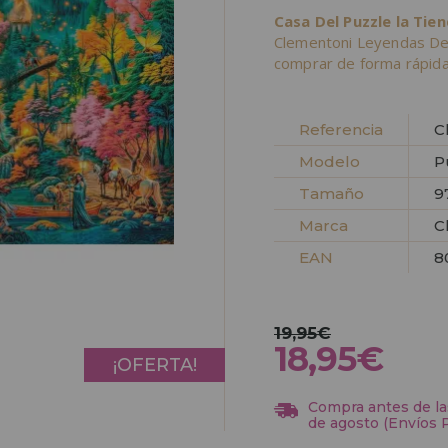
Casa Del Puzzle la Tie
Clementoni Leyendas Del
comprar de forma rápida
Referencia
C
Modelo
P
Tamaño
9
Marca
C
EAN
8
19,95€
18,95€
¡OFERTA!
Compra antes de las
de agosto (Envíos 