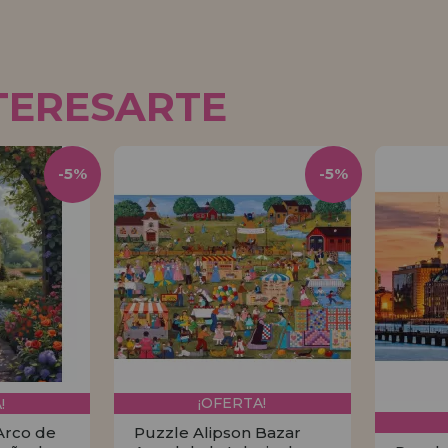
TERESARTE
-5%
-5%
!
¡OFERTA!
Arco de
Puzzle Alipson Bazar