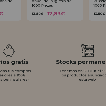
baña de
Anual de la Iglesia de
Puzzle
1000 Piezas
1000 P
83€
12,83€
13,50€
1
€
12,83€
13,50€
13,50€
AR
COMPRAR
íos gratis
Stocks permane
odas tus compras
Tenemos en STOCK el 9
eriores a 100€
los productos anunciad
os peninsulares)
esta web