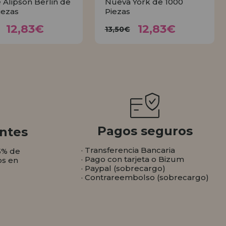
 Alipson Berlin de
Nueva York de 1000
iezas
Piezas
12,83€
12,83€
3,50€
13,50€
12,83€
12,83€
13,50€
COMPRAR
COMPRAR
Pagos seguros
ntes
· Transferencia Bancaria
5% de
· Pago con tarjeta o Bizum
os en
· Paypal (sobrecargo)
· Contrareembolso (sobrecargo)