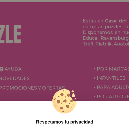
Estás en
Casa del
comprar puzzles de
Disponemos en nue
Educa, Ravensburge
Trefl, Piatnik, Anat
AYUDA
POR MARCA
INFANTILES
NOVEDADES
PARA ADULT
PROMOCIONES Y OFERTAS
POR AUTOR
ACCESORIOS
JUEGOS DE 
Respetamos tu privacidad