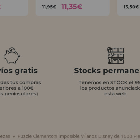
35€
11,35€
11,95€
1
€
11,35€
11,95€
13,50€
AR
COMPRAR
íos gratis
Stocks permane
odas tus compras
Tenemos en STOCK el 9
eriores a 100€
los productos anunciad
os peninsulares)
esta web
iezas
Puzzle Clementoni Imposible Villanos Disney de 1000 Pi
»