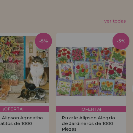
ver todas
-5%
-5%
¡OFERTA!
¡OFERTA!
 Alipson Agneatha
Puzzle Alipson Alegría
Gatitos de 1000
de Jardineros de 1000
Piezas