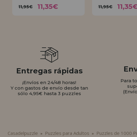
11,35€
11,
11,95€
11,95€
11,35€
11,35
11,95€
11,95€
COMPRAR
COMPR
Env
Entregas rápidas
Para t
¡Envíos en 24/48 horas!
sup
Y con gastos de envío desde tan
(Enví
sólo 4,95€ hasta 3 puzzles
Casadelpuzzle
Puzzles para Adultos
Puzzles de 1000 P
»
»