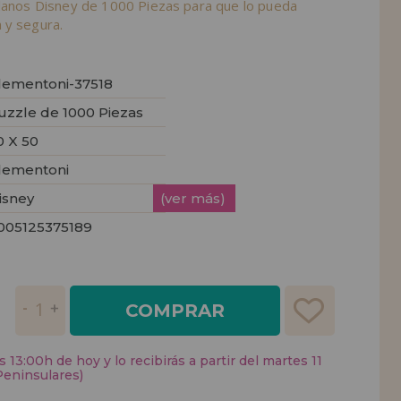
llanos Disney de 1000 Piezas para que lo pueda
 y segura.
lementoni-37518
uzzle de 1000 Piezas
0 X 50
lementoni
isney
(ver más)
005125375189
COMPRAR
 13:00h de hoy y lo recibirás a partir del martes 11
Peninsulares)