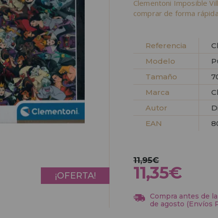
Clementoni Imposible Vi
comprar de forma rápida
Referencia
C
Modelo
P
Tamaño
7
Marca
C
Autor
D
EAN
8
11,95€
11,35€
¡OFERTA!
Compra antes de las
de agosto (Envíos 