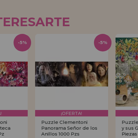
TERESARTE
-5%
-5%
!
¡OFERTA!
oni
Puzzle Clementoni
Puzzle
teca
Panorama Señor de los
y sus 
Pz
Anillos 1000 Pzs
Piezas