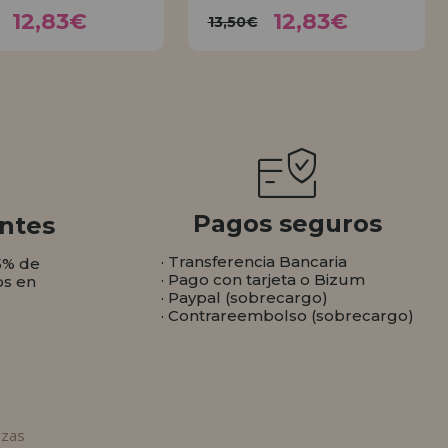
12,83€
12,83€
3,50€
13,50€
12,83€
12,83€
13,50€
COMPRAR
COMPRAR
Pagos seguros
ntes
· Transferencia Bancaria
5% de
· Pago con tarjeta o Bizum
os en
· Paypal (sobrecargo)
· Contrareembolso (sobrecargo)
ezas