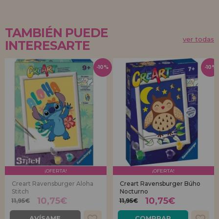
TAMBIÉN PUEDE
ver todas
INTERESARTE
-10%
-10%
¡OFERTA!
¡OFERTA!
Creart Ravensburger Aloha
Creart Ravensburger Búho
Stitch
Nocturno
10,75€
10,75€
11,95€
11,95€
AVÍSAME
COMPRAR