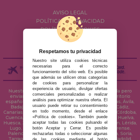
AVISO LEGAL
POLÍTICA DE PRIVACIDAD
POLÍTICA DE COOKIES
ENVÍOS Y DEVOLUCIONES
DEVOLUCIONES / DESISTIMIENTO
Respetamos tu privacidad
Nuestro site utiliza cookies técnicas
necesarias para el correcto
funcionamiento del sitio web. Es posible
que además se utilicen otras categorías
de cookies para personalizar la
experiencia de usuario, divulgar ofertas
Nuestra tienda de puzzles está ubicada en Sevilla pero
comerciales personalizadas o realizar
enviamos tus puzzles a cualquier ciudad del territorio
análisis para optimizar nuestra oferta. El
español: Álava, Albacete, Alicante, Almería, Asturias, Ávila,
usuario puede retirar su consentimiento
Badajoz, Baleares, Barcelona, Burgos, Cáceres, Cádiz,
en todo momento, desde el enlace
Canarias, Cantabria, Castellón, Ceuta, Ciudad Real, Córdoba,
«Política de cookies». También puede
Cuenca, Gerona, Granada, Guadalajara, Guipúzcoa, Huelva,
aceptar todas las cookies pulsando el
Huesca, Jaén, La Coruña, La Rioja, Las Palmas, Leon, Lérida,
Lugo, Madrid, Málaga, Melilla, Murcia, Navarra, Orense,
botón Aceptar y Cerrar. Es posible
Palencia, Pontevedra, Salamanca, Segovia, Sevilla, Soria,
rechazarlas todas o seleccionar algunas
Tarragona, Tenerife, Teruel, Toledo, Valencia, Valladolid,
de las cookies mediante el botón