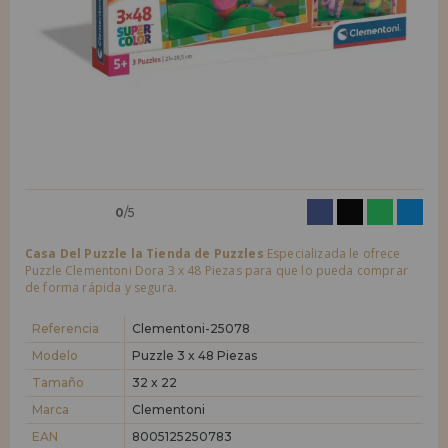
LIQUIDACIONES
Quiero registrarme como
nuevo cliente
Al crear una cuenta en casadelpuzzle.com podrás realizar tus compras
INFORMACIÓN
rápidamente en nuestra tienda virtual, revisar el estado de tus pedidos
y consultar tus operaciones anteriores.
955 333 133
¡Adelante! Te estábamos esperando.
info@casadelpuzzle.com
NUEVO CLIENTE
0
/5
Casa Del Puzzle la Tienda de Puzzles
Especializada le ofrece
Puzzle Clementoni Dora 3 x 48 Piezas para que lo pueda comprar
de forma rápida y segura.
Quiero registrarme como
nuevo distribuidor
Referencia
Clementoni-25078
Modelo
Puzzle 3 x 48 Piezas
Tamaño
32 x 22
¿Eres Profesional o Empresa?. ¿Quieres vender en tu negocio
nuestros productos?. Regístrate como distribuidor y conoce nuestras
Marca
Clementoni
condiciones de ventas con descuentos especiales para la distribución.
EAN
8005125250783
¡Adelante! Te estábamos esperando.