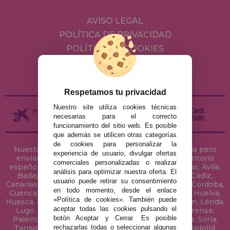
AVISO LEGAL
POLÍTICA DE PRIVACIDAD
POLÍTICA DE COOKIES
ENVÍOS Y DEVOLUCIONES
DEVOLUCIONES / DESISTIMIENTO
Respetamos tu privacidad
Nuestro site utiliza cookies técnicas
necesarias para el correcto
funcionamiento del sitio web. Es posible
que además se utilicen otras categorías
de cookies para personalizar la
Nuestra tienda de puzzles está ubicada en Sevilla pero
experiencia de usuario, divulgar ofertas
enviamos tus puzzles a cualquier ciudad del territorio
comerciales personalizadas o realizar
español: Álava, Albacete, Alicante, Almería, Asturias, Ávila,
análisis para optimizar nuestra oferta. El
Badajoz, Baleares, Barcelona, Burgos, Cáceres, Cádiz,
usuario puede retirar su consentimiento
Canarias, Cantabria, Castellón, Ceuta, Ciudad Real, Córdoba,
en todo momento, desde el enlace
Cuenca, Gerona, Granada, Guadalajara, Guipúzcoa, Huelva,
«Política de cookies». También puede
Huesca, Jaén, La Coruña, La Rioja, Las Palmas, Leon, Lérida,
aceptar todas las cookies pulsando el
Lugo, Madrid, Málaga, Melilla, Murcia, Navarra, Orense,
botón Aceptar y Cerrar. Es posible
Palencia, Pontevedra, Salamanca, Segovia, Sevilla, Soria,
rechazarlas todas o seleccionar algunas
Tarragona, Tenerife, Teruel, Toledo, Valencia, Valladolid,