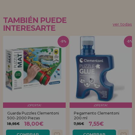
TAMBIÉN PUEDE
ver todas
INTERESARTE
-5%
-5%
¡OFERTA!
¡OFERTA!
Guarda Puzzles Clementoni
Pegamento Clementoni
500-2000 Piezas
200 ml
18,00€
7,55€
18,95€
7,95€
COMPRAR
COMPRAR