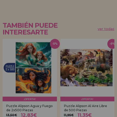
TAMBIÉN PUEDE
ver todas
INTERESARTE
-5%
-5%
¡OFERTA!
¡OFERTA!
Puzzle Alipson Agua y Fuego
Puzzle Alipson Al Aire Libre
de 2x500 Piezas
de 500 Piezas
12,83€
11,35€
13,50€
11,95€