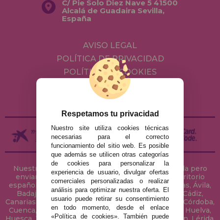
C/ Pie Solo Diez Nave 5 41500
Alcalá de Guadaira Sevilla,
España
AVISO LEGAL
POLÍTICA DE PRIVACIDAD
POLÍTICA DE COOKIES
ENVÍOS Y DEVOLUCIONES
DEVOLUCIONES / DESISTIMIENTO
Respetamos tu privacidad
Nuestro site utiliza cookies técnicas
necesarias para el correcto
funcionamiento del sitio web. Es posible
que además se utilicen otras categorías
de cookies para personalizar la
Nuestra tienda de puzzles está ubicada en Sevilla pero
experiencia de usuario, divulgar ofertas
enviamos tus puzzles a cualquier ciudad del territorio
comerciales personalizadas o realizar
español: Álava, Albacete, Alicante, Almería, Asturias, Ávila,
análisis para optimizar nuestra oferta. El
Badajoz, Baleares, Barcelona, Burgos, Cáceres, Cádiz,
usuario puede retirar su consentimiento
Canarias, Cantabria, Castellón, Ceuta, Ciudad Real, Córdoba,
en todo momento, desde el enlace
Cuenca, Gerona, Granada, Guadalajara, Guipúzcoa, Huelva,
«Política de cookies». También puede
Huesca, Jaén, La Coruña, La Rioja, Las Palmas, Leon, Lérida,