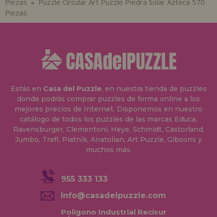
Piezas
Puzzle Circular Art Puzzle Piedra Solar Azteca 570
»
Piezas
Estás en
Casa del Puzzle
, en nuestra tienda de puzzles
donde podrás comprar puzzles de forma online a los
mejores precios de Internet. Disponemos en nuestro
catálogo de todos los puzzles de las marcas Educa,
Ravensburger, Clementoni, Heye, Schmidt, Castorland,
Jumbo, Trefl, Piatnik, Anatolian, Art Puzzle, Gibsons y
muchos más.
955 333 133
info@casadelpuzzle.com
Polígono Industrial Recisur