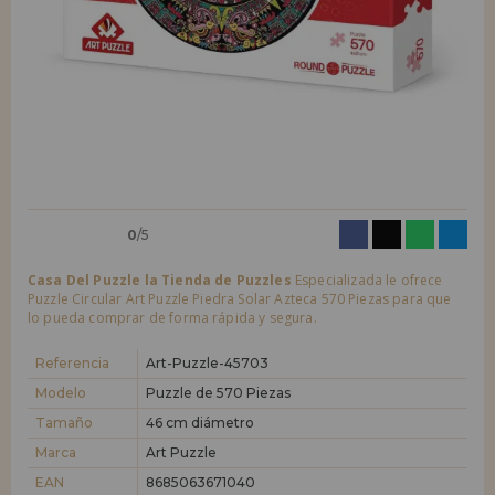
LIQUIDACIONES
Quiero registrarme como
nuevo cliente
Al crear una cuenta en casadelpuzzle.com podrás realizar tus compras
INFORMACIÓN
rápidamente en nuestra tienda virtual, revisar el estado de tus pedidos
y consultar tus operaciones anteriores.
955 333 133
¡Adelante! Te estábamos esperando.
info@casadelpuzzle.com
NUEVO CLIENTE
0
/5
Casa Del Puzzle la Tienda de Puzzles
Especializada le ofrece
Puzzle Circular Art Puzzle Piedra Solar Azteca 570 Piezas para que
lo pueda comprar de forma rápida y segura.
Quiero registrarme como
nuevo distribuidor
Referencia
Art-Puzzle-45703
Modelo
Puzzle de 570 Piezas
Tamaño
46 cm diámetro
¿Eres Profesional o Empresa?. ¿Quieres vender en tu negocio
nuestros productos?. Regístrate como distribuidor y conoce nuestras
Marca
Art Puzzle
condiciones de ventas con descuentos especiales para la distribución.
EAN
8685063671040
¡Adelante! Te estábamos esperando.