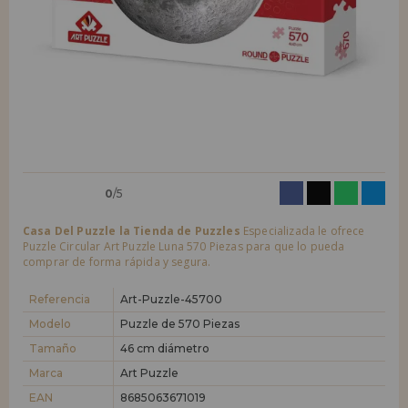
LIQUIDACIONES
Quiero registrarme como
nuevo cliente
Al crear una cuenta en casadelpuzzle.com podrás realizar tus compras
INFORMACIÓN
rápidamente en nuestra tienda virtual, revisar el estado de tus pedidos
y consultar tus operaciones anteriores.
955 333 133
¡Adelante! Te estábamos esperando.
info@casadelpuzzle.com
NUEVO CLIENTE
0
/5
Casa Del Puzzle la Tienda de Puzzles
Especializada le ofrece
Puzzle Circular Art Puzzle Luna 570 Piezas para que lo pueda
comprar de forma rápida y segura.
Quiero registrarme como
nuevo distribuidor
Referencia
Art-Puzzle-45700
Modelo
Puzzle de 570 Piezas
Tamaño
46 cm diámetro
¿Eres Profesional o Empresa?. ¿Quieres vender en tu negocio
nuestros productos?. Regístrate como distribuidor y conoce nuestras
Marca
Art Puzzle
condiciones de ventas con descuentos especiales para la distribución.
EAN
8685063671019
¡Adelante! Te estábamos esperando.