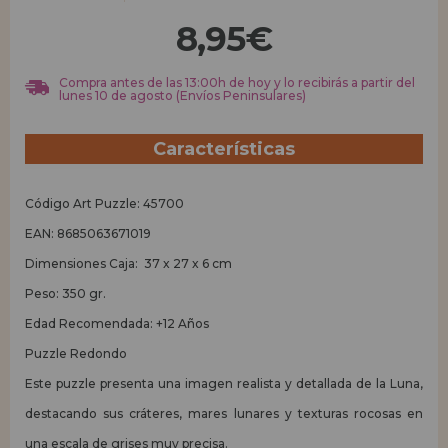
8,95€
REGISTRO DISTRIBUIDOR
Compra antes de las 13:00h de hoy y lo recibirás a partir del
lunes 10 de agosto (Envíos Peninsulares)
Características
Código Art Puzzle: 45700
EAN: 8685063671019
Dimensiones Caja: 37 x 27 x 6 cm
Peso: 350 gr.
Edad Recomendada: +12 Años
Puzzle Redondo
Este puzzle presenta una imagen realista y detallada de la Luna,
destacando sus cráteres, mares lunares y texturas rocosas en
una escala de grises muy precisa.