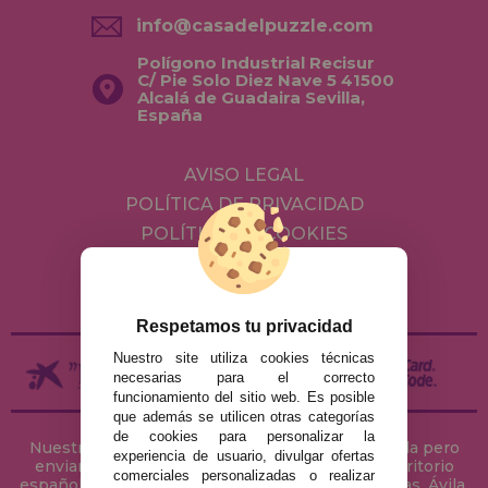
info@casadelpuzzle.com
Polígono Industrial Recisur
C/ Pie Solo Diez Nave 5 41500
Alcalá de Guadaira Sevilla,
España
AVISO LEGAL
POLÍTICA DE PRIVACIDAD
POLÍTICA DE COOKIES
ENVÍOS Y DEVOLUCIONES
DEVOLUCIONES / DESISTIMIENTO
Respetamos tu privacidad
Nuestro site utiliza cookies técnicas
necesarias para el correcto
funcionamiento del sitio web. Es posible
que además se utilicen otras categorías
de cookies para personalizar la
Nuestra tienda de puzzles está ubicada en Sevilla pero
experiencia de usuario, divulgar ofertas
enviamos tus puzzles a cualquier ciudad del territorio
comerciales personalizadas o realizar
español: Álava, Albacete, Alicante, Almería, Asturias, Ávila,